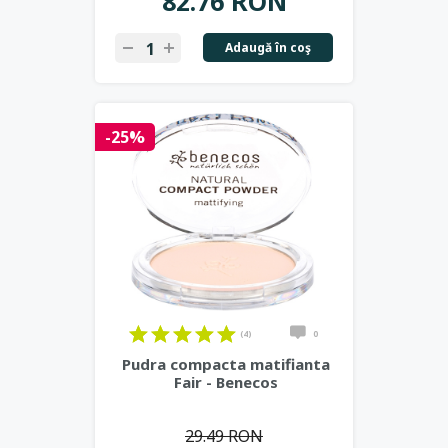
82.76 RON
Adaugă în coş
-25%
(4)
0
Pudra compacta matifianta
Fair - Benecos
29.49 RON