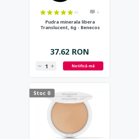
(1)
0
Pudra minerala libera
Translucent, 6g - Benecos
37.62 RON
Notifică-mă
Stoc 0