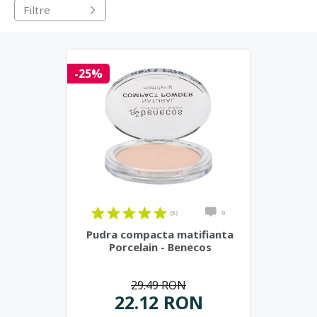
Filtre
-25%
(3)
0
Pudra compacta matifianta
Porcelain - Benecos
29.49 RON
22.12 RON