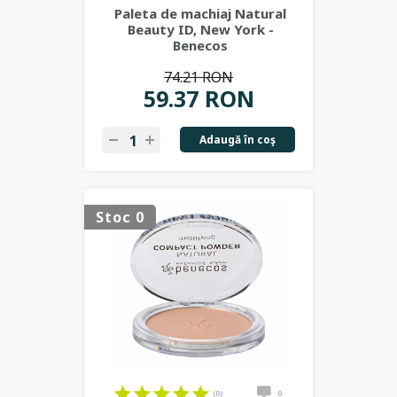
Paleta de machiaj Natural
Beauty ID, New York -
Benecos
74.21 RON
59.37 RON
Adaugă în coş
Stoc 0
(0)
0