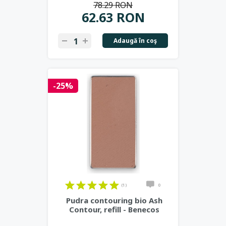
78.29 RON
62.63 RON
Adaugă în coş
-25%
(1)
0
Pudra contouring bio Ash
Contour, refill - Benecos