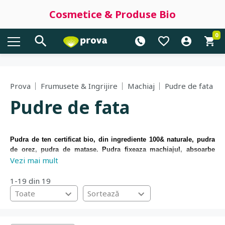
Cosmetice & Produse Bio
0
Prova
Frumusete & Ingrijire
Machiaj
Pudre de fata
Pudre de fata
Pudra de ten certificat bio, din ingrediente 100& naturale, pudra
de orez, pudra de matase. Pudra fixeaza machiajul, absoarbe
Vezi mai mult
excesul de sebum si imbunatateste aspectul tenului. Pudra bio
compacta, pentru toate nuantele de ten, pudra minerale pulbere,
pentru un ten de portelan. Pudra libera translucida, pudra
1-19 din 19
iluminatoare, pudra bronzanta. Vino sa incerci brandurile
Toate
Sortează
noastre: Lavera, Dr. Hauschka, SLA Paris.