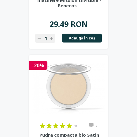
matifiere Mission Invisible -
Benecos
...
29.49 RON
Adaugă în coş
-20%
(0)
0
Pudra compacta bio Satin