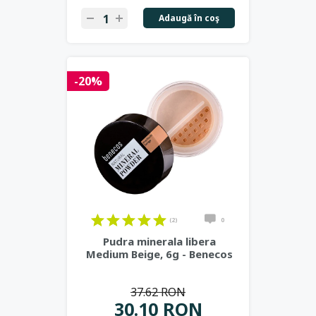
Adaugă în coş
-20%
(2)
0
Pudra minerala libera
Medium Beige, 6g - Benecos
37.62 RON
30.10 RON