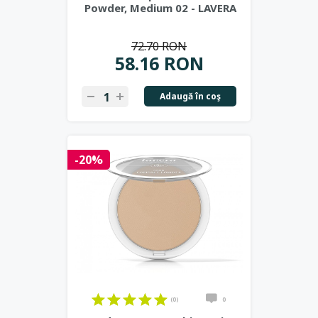
Powder, Medium 02 - LAVERA
72.70 RON
58.16 RON
Adaugă în coş
-20%
(0)
0