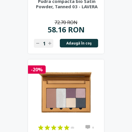
Pudra compacta bio Satin
Powder, Tanned 03 - LAVERA
72.70 RON
58.16 RON
Adaugă în coş
-20%
(0)
0