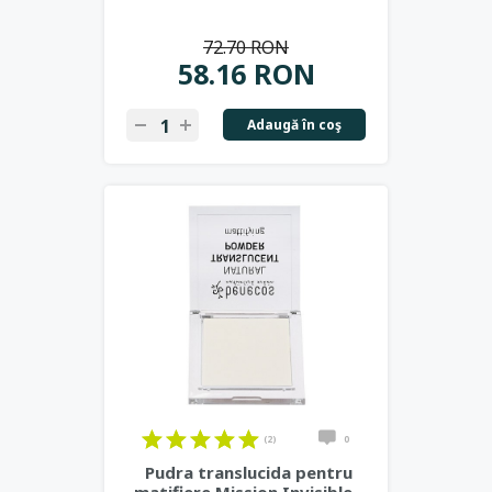
72.70 RON
58.16 RON
Adaugă în coş
(2)
0
Pudra translucida pentru