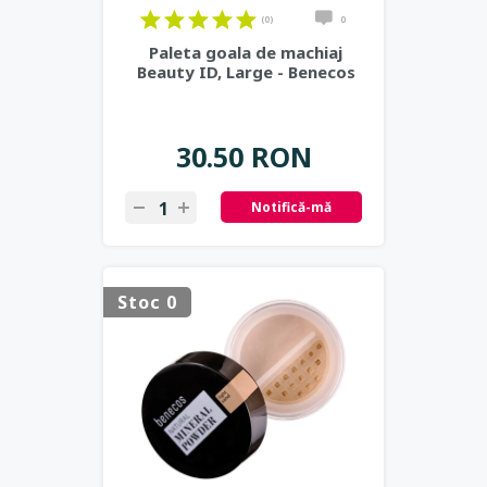
(0)
0
Paleta goala de machiaj
Beauty ID, Large - Benecos
30.50 RON
Notifică-mă
Stoc 0