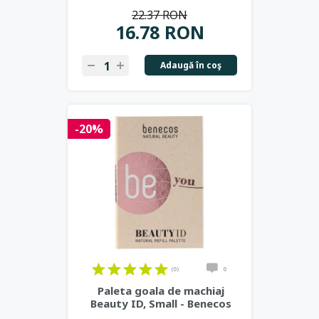
22.37 RON
16.78 RON
Adaugă în coş
-20%
(0)
0
Paleta goala de machiaj
Beauty ID, Small - Benecos