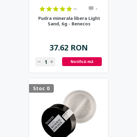
(6)
0
Pudra minerala libera Light
Sand, 6g - Benecos
37.62 RON
Notifică-mă
Stoc 0