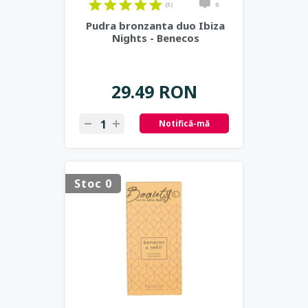
(3)
0
Pudra bronzanta duo Ibiza
Nights - Benecos
29.49 RON
Notifică-mă
Stoc 0