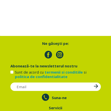
Ne găseşti pe:
Abonează-te la newsletterul nostru
Sunt de acord cu
termenii si conditiile
si
politica de confidentialitate
Suna-ne
Servicii