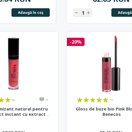
Adaugă în coş
Adaugă 
-20%
(0)
0
(1)
mizant natural pentru
Gloss de buze bio Pink B
ct instant cu extract
...
Benecos