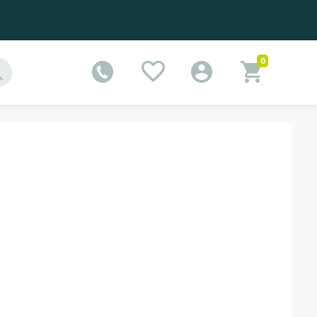
0
or in special iarna, pe frig sau vara la cadura excesiva.