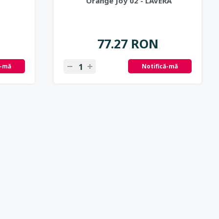
Orange Joy 02 - LAVERA
77.27 RON
ă-mă
Notifică-mă