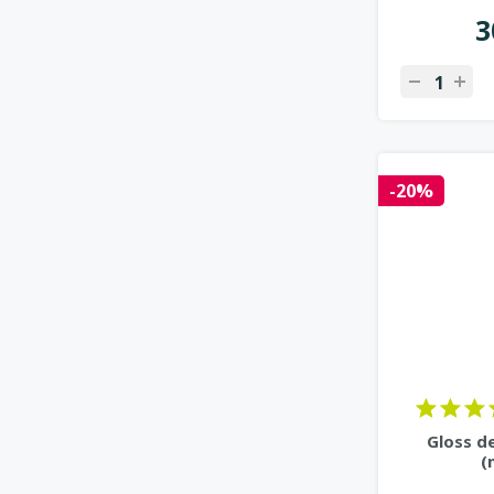
3
-20%
Gloss d
(