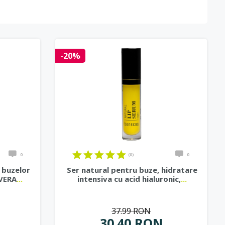
-20%
0
(0)
0
 buzelor
Ser natural pentru buze, hidratare
AVERA
...
intensiva cu acid hialuronic,
...
37.99 RON
30.40 RON