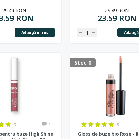
29.49 RON
29.49 RON
3.59 RON
23.59 RON
Adaugă în coş
Adaugă 
Stoc 0
(0)
0
(2)
 pentru buze High Shine
Gloss de buze bio Rose - 