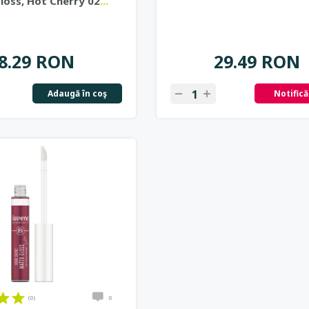
loss, Hot Cherry 02
...
8.29 RON
29.49 RON
Adaugă în coş
Notific
(0)
0