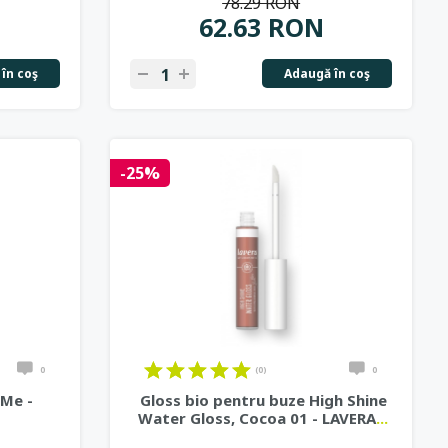
78.29 RON
62.63 RON
în coş
Adaugă în coş
-25%
0
(0)
0
 Me -
Gloss bio pentru buze High Shine
Water Gloss, Cocoa 01 - LAVERA
...