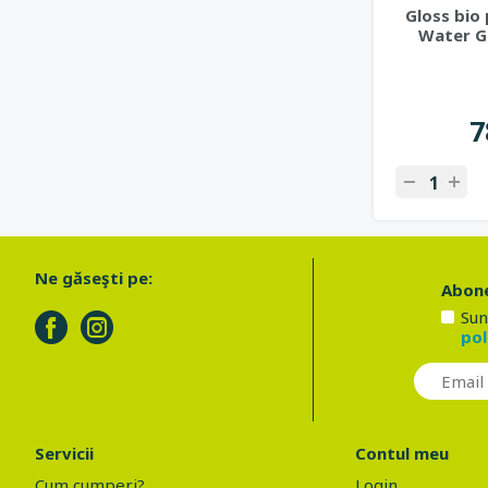
Gloss bio
Water Gl
7
Ne găseşti pe:
Abone
Sun
pol
Servicii
Contul meu
Cum cumperi?
Login