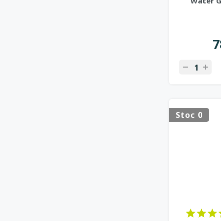
Water G
7
Stoc 0