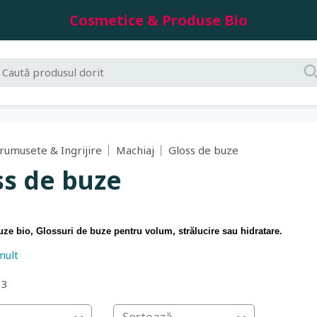
Cosmetice & Produse Bio
rumusete & Ingrijire
Machiaj
Gloss de buze
ss de buze
ze bio, Glossuri de buze pentru volum, strălucire sau hidratare.
mult
uctate sau efect de volum, glossurile 100% naturale oferta ingrijire buzel
Livrare 24h
nline.
din stoc !
13
Sortează