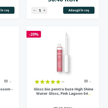
în coş
Adaugă în coş
-20%
0
(0)
0
lossom -
Gloss bio pentru buze High Shine
Water Gloss, Pink Lagoon 04
...