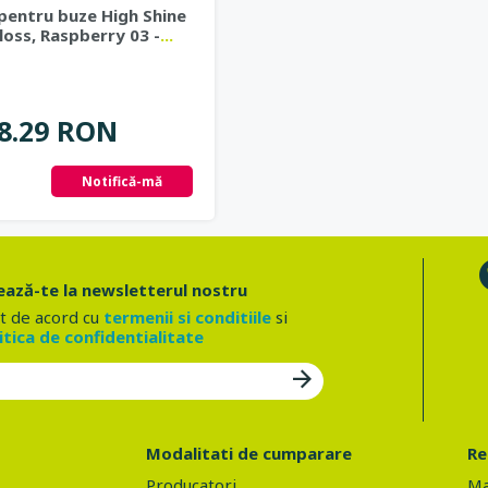
 pentru buze High Shine
oss, Raspberry 03 -
...
8.29 RON
Notifică-mă
ază-te la newsletterul nostru
t de acord cu
termenii si conditiile
si
itica de confidentialitate
Modalitati de cumparare
Re
Producatori
Ma