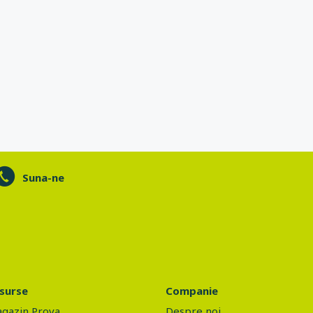
Suna-ne
surse
Companie
gazin Prova
Despre noi