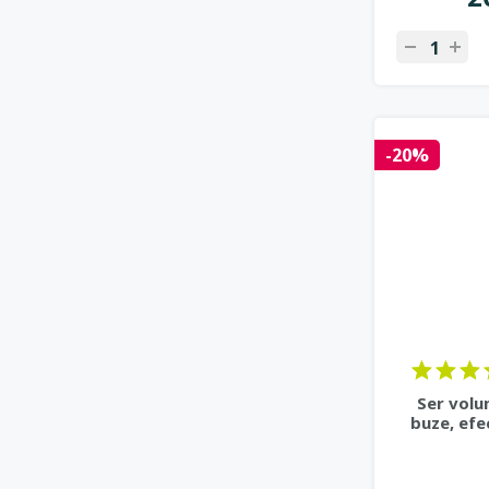
-20%
Ser volu
buze, efe