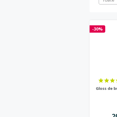
-30%
Gloss de b
2