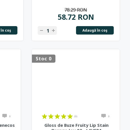
78.29 RON
58.72 RON
în coş
Adaugă în coş
Stoc 0
0
(0)
0
Benecos
Gloss de Buze Fruity Lip Stain