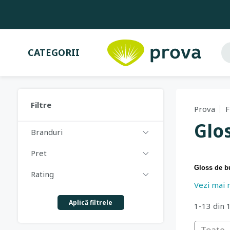
CATEGORII
Filtre
Prova
F
Glo
Branduri
Pret
Gloss de bu
Rating
Vezi mai 
Cu arome fr
Comanda o
Aplică filtrele
1-13 din 
Toate