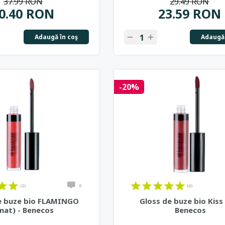
37.99 RON
29.49 RON
0.40 RON
23.59 RON
Adaugă în coş
Adaugă 
-20%
(2)
0
(6)
e buze bio FLAMINGO
Gloss de buze bio Kiss
mat) - Benecos
Benecos