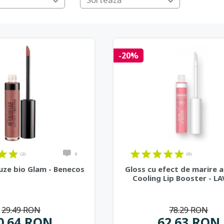
-20%
(2)
0
(0)
uze bio Glam - Benecos
Gloss cu efect de marire a
Cooling Lip Booster - L
29.49 RON
78.29 RON
0.64 RON
62.63 RON