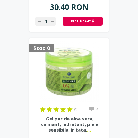
30.40 RON
Notifică-mă
Stoc 0
(0)
0
Gel pur de aloe vera,
calmant, hidratant, piele
sensibila, iritata,
...