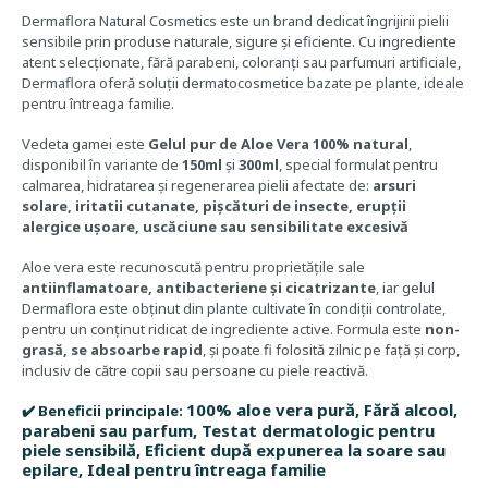
Dermaflora Natural Cosmetics este un brand dedicat îngrijirii pielii
sensibile prin produse naturale, sigure și eficiente. Cu ingrediente
atent selecționate, fără parabeni, coloranți sau parfumuri artificiale,
Dermaflora oferă soluții dermatocosmetice bazate pe plante, ideale
pentru întreaga familie.
Vedeta gamei este
Gelul pur de Aloe Vera 100% natural
,
disponibil în variante de
150ml
și
300ml
, special formulat pentru
calmarea, hidratarea și regenerarea pielii afectate de:
arsuri
solare,
iritatii cutanate,
pișcături de insecte,
erupții
alergice ușoare,
uscăciune sau sensibilitate excesivă
Aloe vera este recunoscută pentru proprietățile sale
antiinflamatoare, antibacteriene și cicatrizante
, iar gelul
Dermaflora este obținut din plante cultivate în condiții controlate,
pentru un conținut ridicat de ingrediente active. Formula este
non-
grasă, se absoarbe rapid
, și poate fi folosită zilnic pe față și corp,
inclusiv de către copii sau persoane cu piele reactivă.
100% aloe vera pură, Fără alcool,
✔️ Beneficii principale:
parabeni sau parfum, Testat dermatologic pentru
piele sensibilă, Eficient după expunerea la soare sau
epilare, Ideal pentru întreaga familie