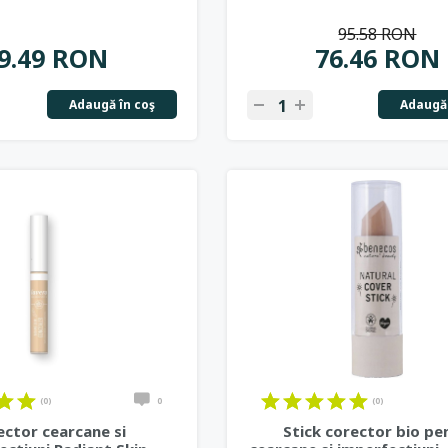
95.58 RON
9.49 RON
76.46 RON
Adaugă în coş
Adaugă 
(0)
0
(0)
ector cearcane si
Stick corector bio pe