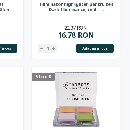
si
Iluminator highlighter pentru ten
 Skin
Dark Illuminance, refill -
...
..
22.37 RON
16.78 RON
în coş
Adaugă în coş
Stoc 0