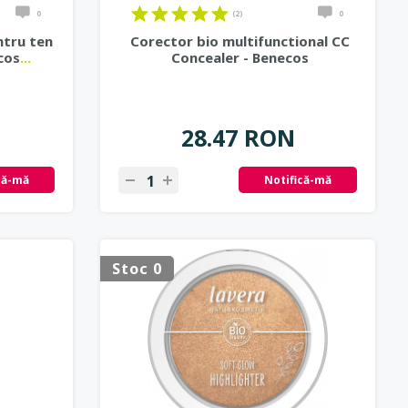
0
(2)
0
ntru ten
Corector bio multifunctional CC
ecos
...
Concealer - Benecos
28.47 RON
că-mă
Notifică-mă
Stoc 0