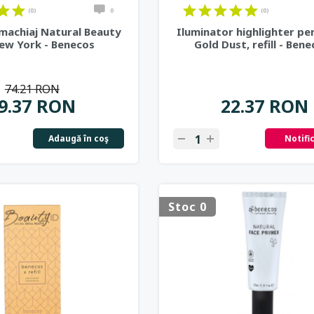
(0)
0
(0)
 machiaj Natural Beauty
Iluminator highlighter pe
New York - Benecos
Gold Dust, refill - Ben
74.21 RON
9.37 RON
22.37 RON
Adaugă în coş
Notifi
Stoc 0