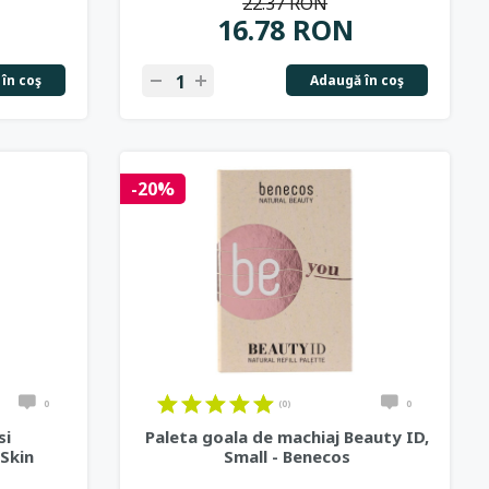
22.37 RON
16.78 RON
în coş
Adaugă în coş
-20%
0
(0)
0
si
Paleta goala de machiaj Beauty ID,
 Skin
Small - Benecos