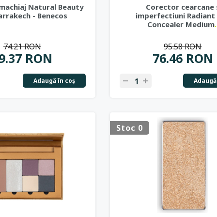
 machiaj Natural Beauty
Corector cearcane 
arrakech - Benecos
imperfectiuni Radiant
Concealer Medium
.
74.21 RON
95.58 RON
9.37 RON
76.46 RON
Adaugă în coş
Adaugă 
Stoc 0