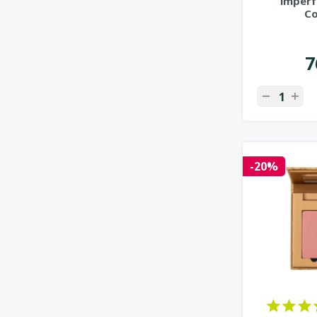
imperf
Co
7
-20%