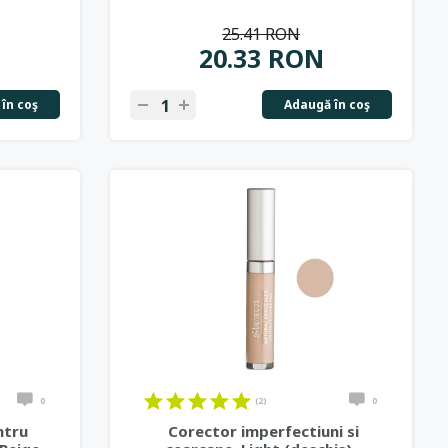
25.41 RON
20.33 RON
în coş
Adaugă în coş
0
(2)
0
ntru
Corector imperfectiuni si