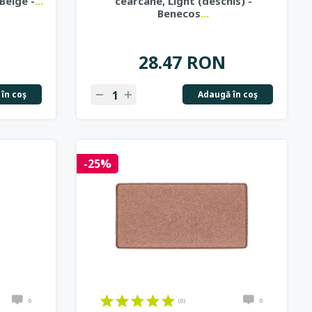
Beige -
...
cearcane, Light (deschis) -
Benecos
...
28.47 RON
în coş
Adaugă în coş
-25%
0
(0)
0