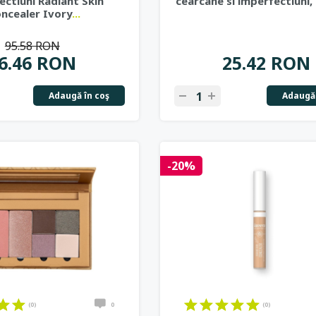
ectiuni Radiant Skin
cearcane si imperfectiuni, 
ncealer Ivory
...
95.58 RON
6.46 RON
25.42 RON
Adaugă în coş
Adaugă 
-20%
(0)
0
(0)