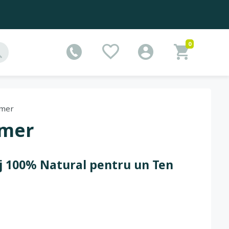
0
imer
imer
aj 100% Natural pentru un Ten
oare, iluminatoare și primere 100% naturale
.
 chipului o strălucire aparte, produsele bio de pe
sporesc frumusețea, fiind ideale pentru
tenul