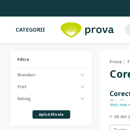
CATEGORII
Filtre
Prova
F
Cor
Branduri
Pret
Corec
Rating
Radio
Vezi mai 
Obține un
Aplică filtrele
1-26 din 
Indiferen
PROVA.ro 
Toate