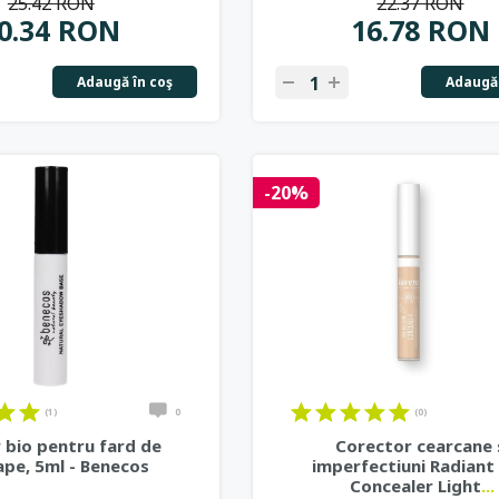
25.42 RON
22.37 RON
0.34 RON
16.78 RON
Adaugă în coş
Adaugă 
-20%
(1)
0
(0)
 bio pentru fard de
Corector cearcane 
ape, 5ml - Benecos
imperfectiuni Radiant
Concealer Light
...