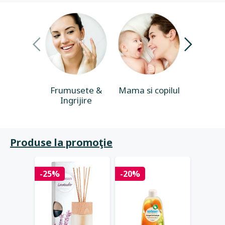
Frumusete &
Mama si copilul
Casa & 
Ingrijire
Produse la promoţie
-25%
-20%
-15%