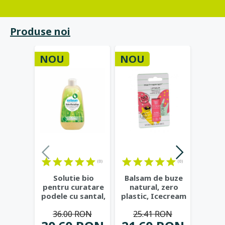
Produse noi
NOU
NOU
NOU
(0)
(0)
Solutie bio
Balsam de buze
Apa
pentru curatare
natural, zero
Blan
podele cu santal,
plastic, Icecream
Vera 
500 ml -
- Beauty Made
...
Bio
36.00 RON
25.41 RON
22
Sodasan
...
Be