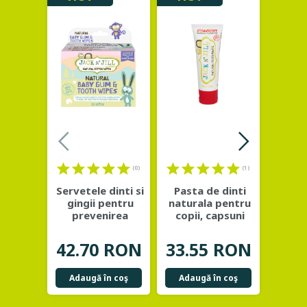
(0)
(1)
Servetele dinti si
Pasta de dinti
Past
gingii pentru
naturala pentru
natur
prevenirea
copii, capsuni
copii,
cariilor de
organice - Jack
...
- Ja
biberon
...
42.70 RON
33.55 RON
33.
Adaugă în coş
Adaugă în coş
Adau