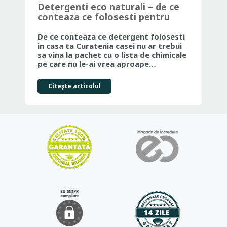
Detergenti eco naturali – de ce
Ma
conteaza ce folosesti pentru
Ju
curatenia casei tale
Fr
De ce conteaza ce detergent folosesti
Dac
in casa ta Curatenia casei nu ar trebui
par
sa vina la pachet cu o lista de chimicale
ale
pe care nu le-ai vrea aproape…
co
Citeşte articolul