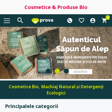
Cosmetice & Produse Bio
0
Cosmetice Bio, Machiaj Natural și Detergenți
Ecologici
Principalele categorii