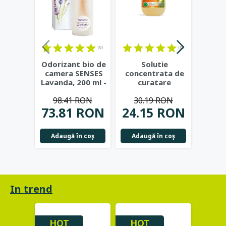
(0)
(0)
Odorizant bio de
Solutie
Sap
camera SENSES
concentrata de
bucat
Lavanda, 200 ml -
curatare
scos 
Sodasan
universala cu
degre
98.41 RON
30.19 RON
30
Portocala, 500
...
73.81 RON
24.15 RON
25.
Adaugă în coş
Adaugă în coş
Adau
In trend
HOT
HOT
HO