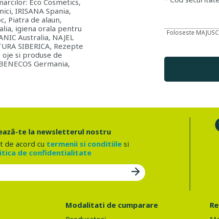
 marcilor: Eco Cosmetics,
nici, IRISANA Spania,
, Piatra de alaun,
lia, igiena orala pentru
Foloseste MAJUS
RGANIC Australia, NAJEL
ATURA SIBERICA, Rezepte
 oje si produse de
io BENECOS Germania,
ază-te la newsletterul nostru
t de acord cu
termenii si conditiile
si
itica de confidentialitate
Modalitati de cumparare
Re