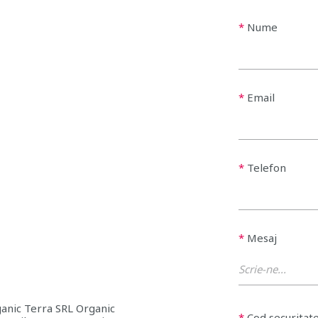
*
Nume
*
Email
*
Telefon
*
Mesaj
anic Terra SRL Organic
*
Cod securitat