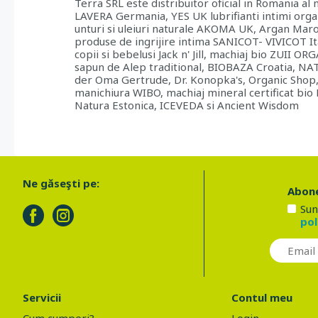
Terra SRL este distribuitor oficial in Romania al
LAVERA Germania, YES UK lubrifianti intimi orga
unturi si uleiuri naturale AKOMA UK, Argan Maroc
produse de ingrijire intima SANICOT- VIVICOT Ita
copii si bebelusi Jack n' Jill, machiaj bio ZUII O
sapun de Alep traditional, BIOBAZA Croatia, N
der Oma Gertrude, Dr. Konopka's, Organic Shop,
manichiura WIBO, machiaj mineral certificat b
Natura Estonica, ICEVEDA si Ancient Wisdom
Ne găseşti pe:
Abone
Sun
pol
Servicii
Contul meu