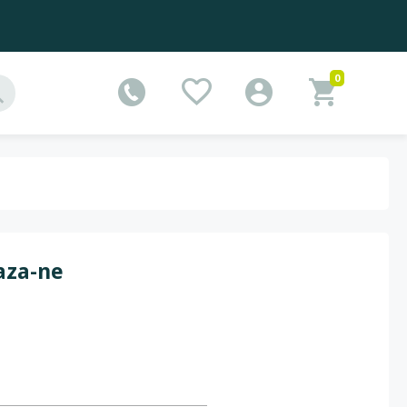
0
aza-ne