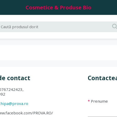
Cosmetice & Produse Bio
de contact
Contacte
 0767242423,
092
*
Prenume
chipa@prova.ro
www.facebook.com/PROVA.RO/