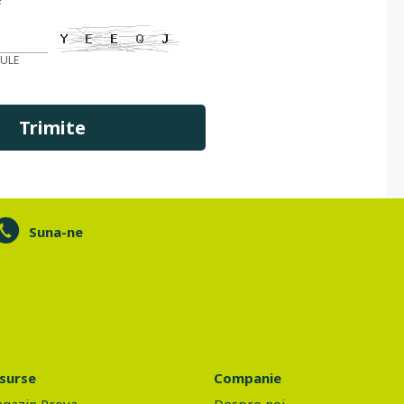
CULE
Suna-ne
surse
Companie