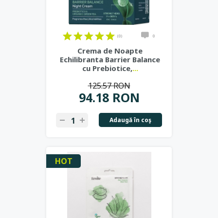
(0)
0
Crema de Noapte
Echilibranta Barrier Balance
cu Prebiotice,
...
125.57 RON
94.18 RON
Adaugă în coş
HOT