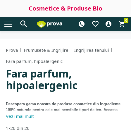
Cosmetice & Produse Bio
0
Prova
Frumusete & Ingrijire
Ingrijirea tenului
Fara parfum, hipoalergenic
Fara parfum,
hipoalergenic
Descopera gama noastra de produse cosmetice din ingrediente
100% naturale pentru cele mai sensibile tipuri de ten. Aceasta
Vezi mai mult
categorie contine numai produse cosmetice fara parfum,
hipoalergenice, precum: geluri si tratamente, tonice, masti,
demachiante, crème, balsamuri, sapunuri, fluide, unturi
1-26 din 26