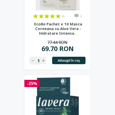
(0)
0
EcoBe Pachet x 10 Masca
Coreeana cu Aloe Vera -
Hidratare Intensa
...
77.44 RON
69.70 RON
Adaugă în coş
-25%