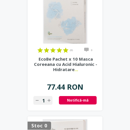
(0)
0
EcoBe Pachet x 10 Masca
Coreeana cu Acid Hialuronic -
Hidratare
...
77.44 RON
Notifică-mă
Stoc 0