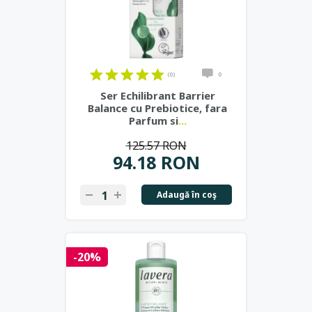
(0)
0
Ser Echilibrant Barrier
Balance cu Prebiotice, fara
Parfum si
...
125.57 RON
94.18 RON
Adaugă în coş
-20%