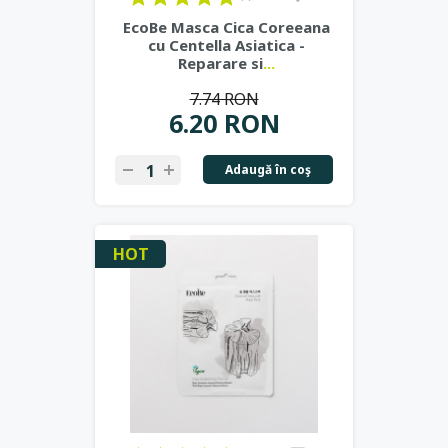
EcoBe Masca Cica Coreeana
cu Centella Asiatica -
Reparare si
...
7.74 RON
6.20 RON
Adaugă în coş
HOT