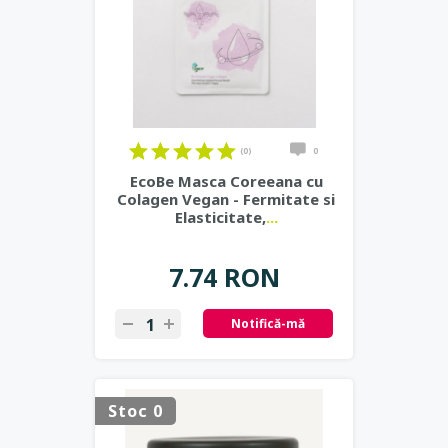
(0)
0
EcoBe Masca Coreeana cu
Colagen Vegan - Fermitate si
Elasticitate,
...
7.74 RON
Notifică-mă
Stoc 0