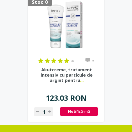
Stoc 0
(6)
0
Akutcreme, tratament
intensiv cu particule de
argint pentru
...
123.03 RON
Notifică-mă