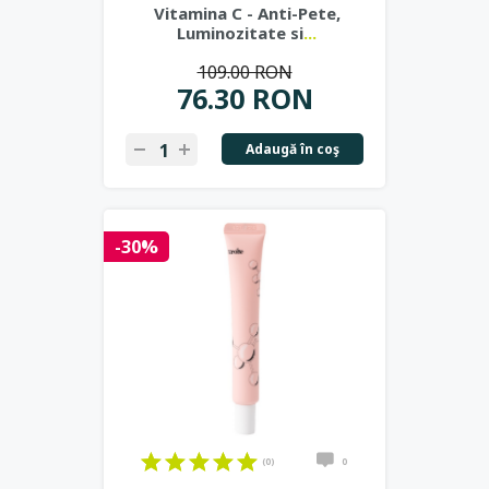
Vitamina C - Anti-Pete,
Luminozitate si
...
109.00 RON
76.30 RON
Adaugă în coş
-30%
(0)
0