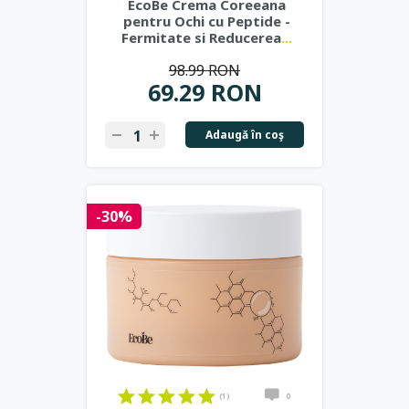
EcoBe Crema Coreeana
pentru Ochi cu Peptide -
Fermitate si Reducerea
...
98.99 RON
69.29 RON
Adaugă în coş
-30%
(1)
0