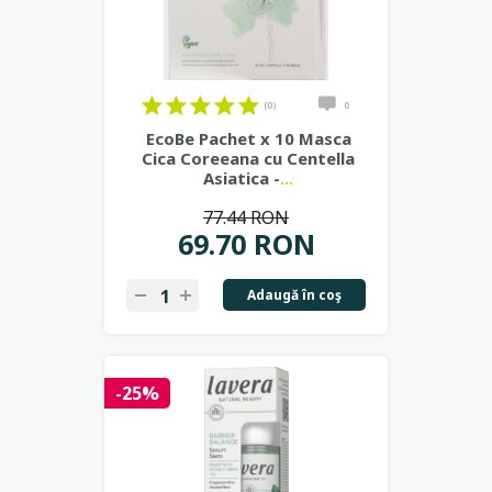
(0)
0
EcoBe Pachet x 10 Masca
Cica Coreeana cu Centella
Asiatica -
...
77.44 RON
69.70 RON
Adaugă în coş
-25%