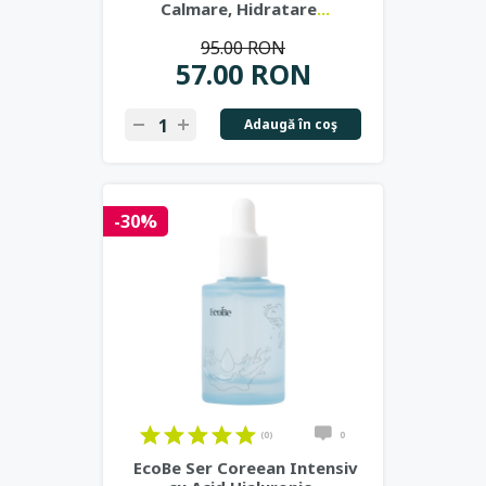
Calmare, Hidratare
...
95.00 RON
57.00 RON
Adaugă în coş
-30%
(0)
0
EcoBe Ser Coreean Intensiv