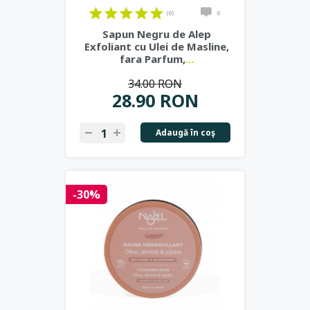
(0)
0
Sapun Negru de Alep
Exfoliant cu Ulei de Masline,
fara Parfum,
...
34.00 RON
28.90 RON
Adaugă în coş
-30%