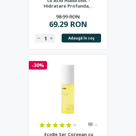
cu Acid Hialuronic -
Hidratare Profunda,
...
98.99 RON
69.29 RON
Adaugă în coş
-30%
(0)
0
EcoBe Ser Coreean cu