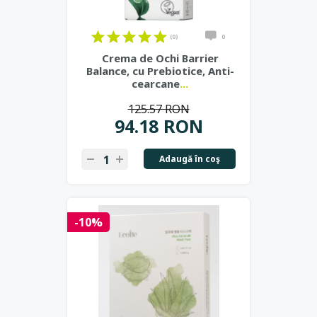
(0)
0
Crema de Ochi Barrier
Balance, cu Prebiotice, Anti-
cearcane
...
125.57 RON
94.18 RON
Adaugă în coş
-10%