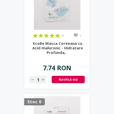
(0)
0
EcoBe Masca Coreeana cu
Acid Hialuronic - Hidratare
Profunda,
...
7.74 RON
Notifică-mă
Stoc 0