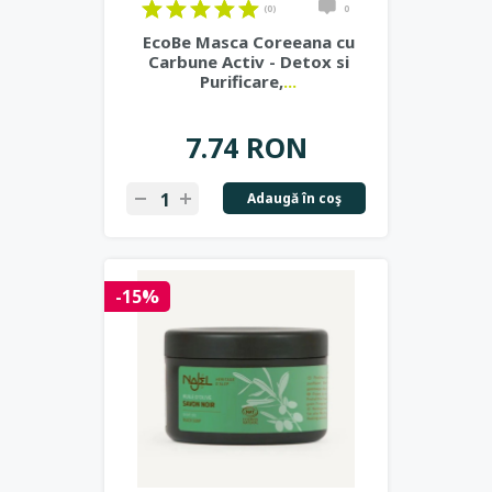
(0)
0
EcoBe Masca Coreeana cu
Carbune Activ - Detox si
Purificare,
...
7.74 RON
Adaugă în coş
-15%