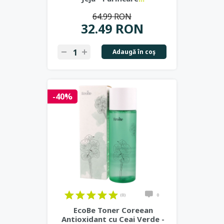
64.99 RON
32.49 RON
Adaugă în coş
-40%
(0)
0
EcoBe Toner Coreean
Antioxidant cu Ceai Verde -