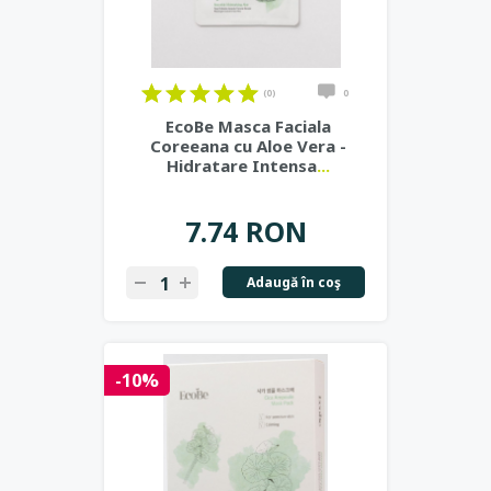
(0)
0
EcoBe Masca Faciala
Coreeana cu Aloe Vera -
Hidratare Intensa
...
7.74 RON
Adaugă în coş
-10%