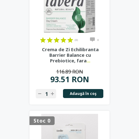
(0)
0
Crema de Zi Echilibranta
Barrier Balance cu
Prebiotice, fara
...
116.89 RON
93.51 RON
Adaugă în coş
Stoc 0