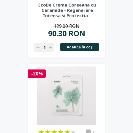
EcoBe Crema Coreeana cu
Ceramide - Regenerare
Intensa si Protectia
...
129.00 RON
90.30 RON
Adaugă în coş
-20%
(0)
0