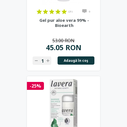
(21)
0
Gel pur aloe vera 99% -
Bioearth
53.00 RON
45.05 RON
Adaugă în coş
-25%