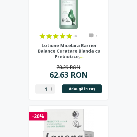
(0)
0
Lotiune Micelara Barrier
Balance Curatare Blanda cu
Prebiotice,
...
78.29 RON
62.63 RON
Adaugă în coş
-20%