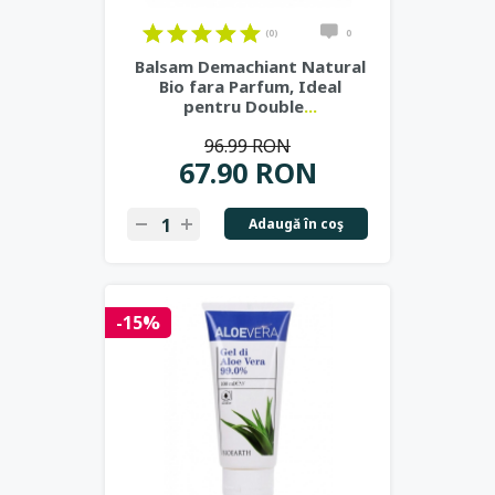
(0)
0
Balsam Demachiant Natural
Bio fara Parfum, Ideal
pentru Double
...
96.99 RON
67.90 RON
Adaugă în coş
-15%