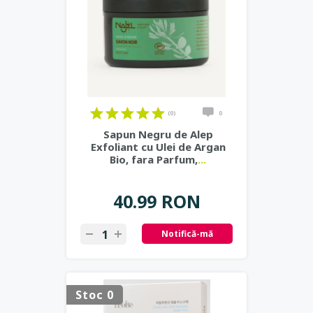
(0)
0
Sapun Negru de Alep
Exfoliant cu Ulei de Argan
Bio, fara Parfum,
...
40.99 RON
Notifică-mă
Stoc 0