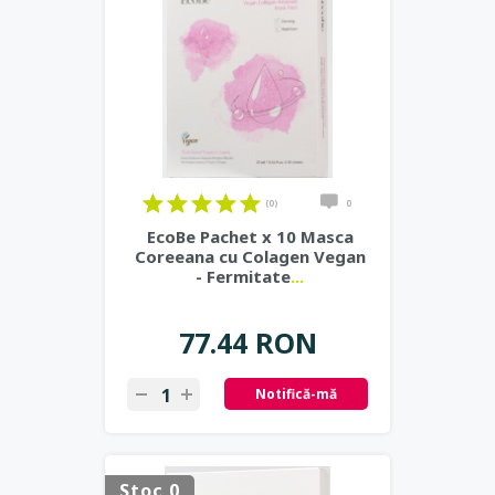
(0)
0
EcoBe Pachet x 10 Masca
Coreeana cu Colagen Vegan
- Fermitate
...
77.44 RON
Notifică-mă
Stoc 0