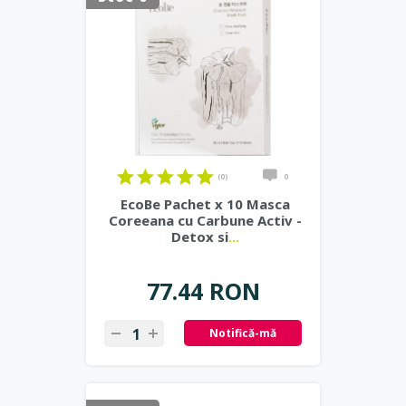
(0)
0
EcoBe Pachet x 10 Masca
Coreeana cu Carbune Activ -
Detox si
...
77.44 RON
Notifică-mă