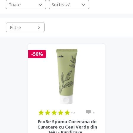
cosmetice vegetale, crème reparatoare multifunctionale
Toate
Sortează
Livrare 24h din stoc
hipoalergenice certificate organic.
.
Filtre
-50%
(1)
0
EcoBe Spuma Coreeana de
Curatare cu Ceai Verde din
Jeju - Purificare
...