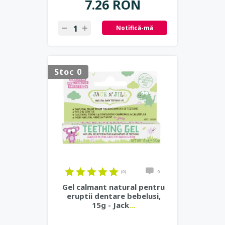
7.26 RON
Notifică-mă
Stoc 0
(0)
0
Gel calmant natural pentru
eruptii dentare bebelusi,
15g - Jack
...