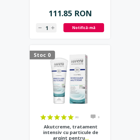
111.85 RON
Notifică-mă
Stoc 0
(6)
0
Akutcreme, tratament
intensiv cu particule de
argint pentru
...