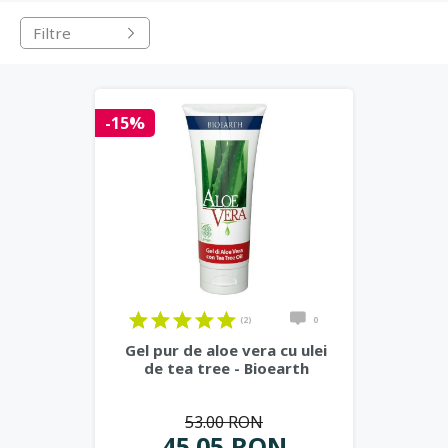
Filtre
-15%
(2)
0
Gel pur de aloe vera cu ulei
de tea tree - Bioearth
53.00 RON
45.05 RON