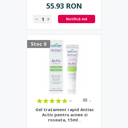
55.93 RON
Notifică-mă
Stoc 0
(0)
0
Gel tratament rapid Antiac
Activ pentru acnee si
roseata, 15ml
...