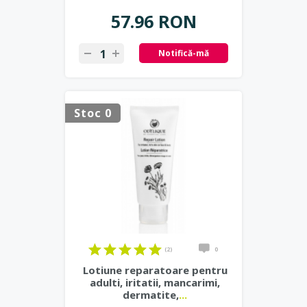
57.96 RON
Notifică-mă
Stoc 0
(2)
0
Lotiune reparatoare pentru
adulti, iritatii, mancarimi,
dermatite,
...