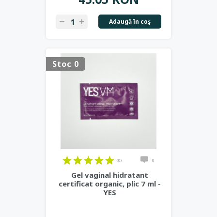
Adaugă în coş
Stoc 0
(0)
0
Gel vaginal hidratant
certificat organic, plic 7 ml -
YES