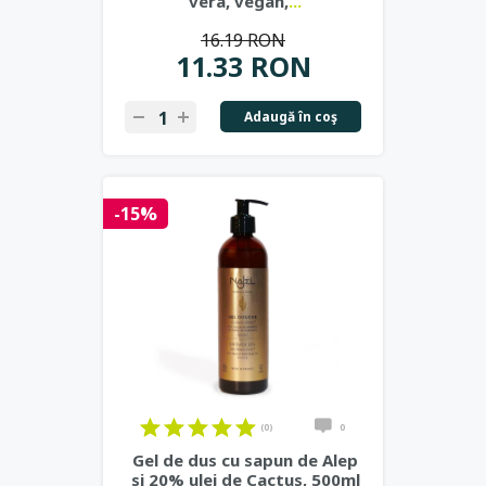
vera, vegan,
...
16.19 RON
11.33 RON
Adaugă în coş
-15%
(0)
0
Gel de dus cu sapun de Alep
si 20% ulei de Cactus, 500ml