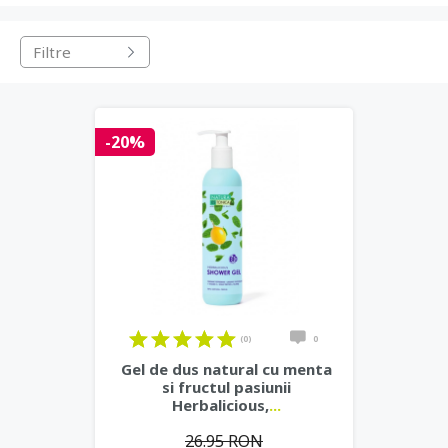
Filtre
-20%
(0)
0
Gel de dus natural cu menta
si fructul pasiunii
Herbalicious,
...
26.95 RON