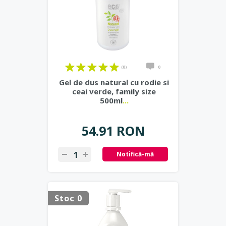
(0)
0
Gel de dus natural cu rodie si
ceai verde, family size
500ml
...
54.91 RON
Notifică-mă
Stoc 0