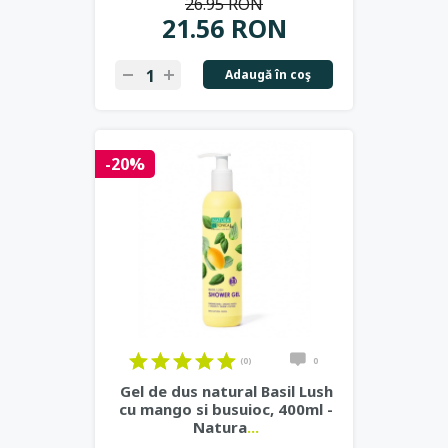
26.95 RON
21.56 RON
Adaugă în coş
-20%
(0)
0
Gel de dus natural Basil Lush
cu mango si busuioc, 400ml -
Natura
...