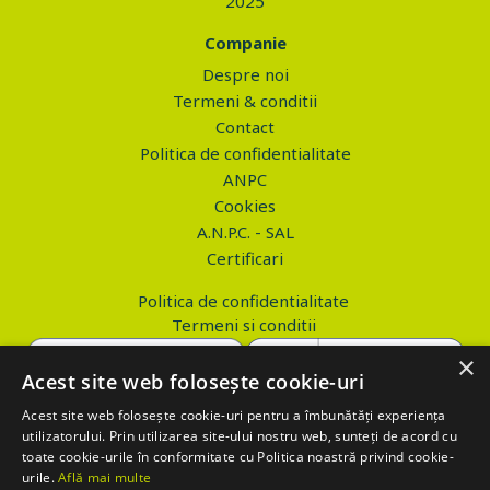
2025
Companie
Despre noi
Termeni & conditii
Contact
Politica de confidentialitate
ANPC
Cookies
A.N.P.C. - SAL
Certificari
Politica de confidentialitate
Termeni si conditii
×
Acest site web folosește cookie-uri
Acest site web folosește cookie-uri pentru a îmbunătăți experiența
Copyright © 2026 PROVA.ro
utilizatorului. Prin utilizarea site-ului nostru web, sunteți de acord cu
toate cookie-urile în conformitate cu Politica noastră privind cookie-
$('.btn_gdpr').click(function() { //alert('test'); var values='';
urile.
Află mai multe