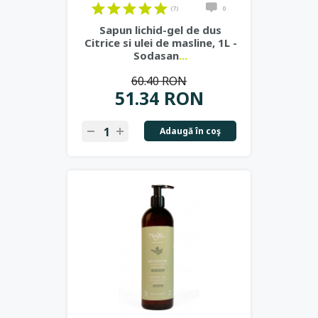
(7)
0
Sapun lichid-gel de dus
Citrice si ulei de masline, 1L -
Sodasan
...
60.40 RON
51.34 RON
Adaugă în coş