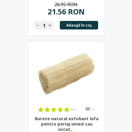
26.95 RON
21.56 RON
Adaugă în coş
(13)
0
Burete natural exfoliant lufa
pentru periaj umed sau
uscat,
...