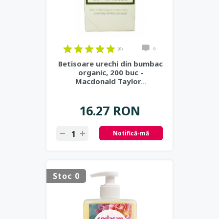
(0)
0
Betisoare urechi din bumbac
organic, 200 buc -
Macdonald Taylor
...
16.27 RON
Notifică-mă
Stoc 0