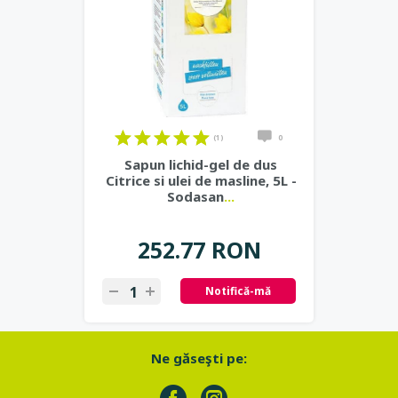
(1)
0
Sapun lichid-gel de dus
Citrice si ulei de masline, 5L -
Sodasan
...
252.77 RON
Notifică-mă
Ne găseşti pe: