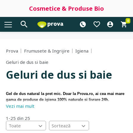
Cosmetice & Produse Bio
0
Prova
Frumusete & Ingrijire
Igiena
Geluri de dus si baie
Geluri de dus si baie
Gel de dus natural la pret mic. Doar la Prova.ro, ai cea mai mare
gama de produse de igiena 100% naturale si livrare 24h.
Vezi mai mult
Descopera oferta noastra de geluri de dus naturale, sapunuri
pentru corp si maini, seturi cadou cu geluri de dus. Avem peste
100 de geluri de dus in stoc!
1-25 din 25
Toate
Sortează