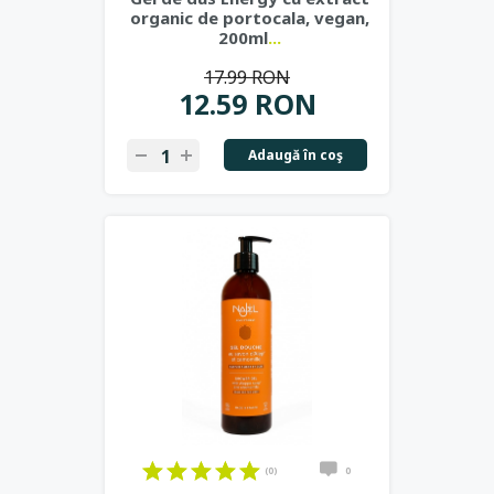
organic de portocala, vegan,
200ml
...
17.99 RON
12.59 RON
Adaugă în coş
(0)
0