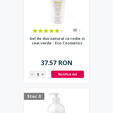
(5)
0
Gel de dus natural cu rodie si
ceai verde - Eco Cosmetics
37.57 RON
Notifică-mă
Stoc 0