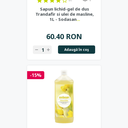
(5)
0
Sapun lichid-gel de dus
Trandafir si ulei de masline,
1L - Sodasan
...
60.40 RON
Adaugă în coş
-15%