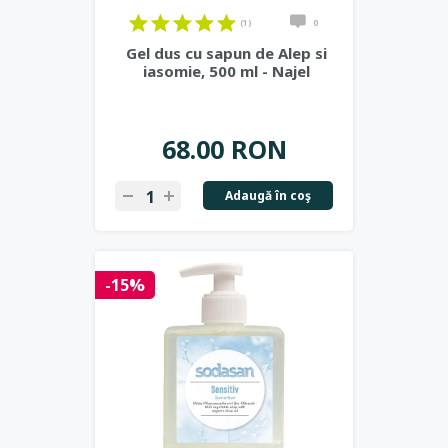
(1)
0
Gel dus cu sapun de Alep si
iasomie, 500 ml - Najel
68.00 RON
Adaugă în coş
-15%