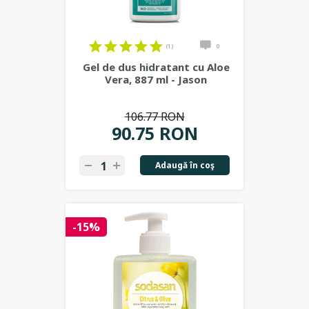
(1)
0
Gel de dus hidratant cu Aloe
Vera, 887 ml - Jason
106.77 RON
90.75 RON
Adaugă în coş
-15%