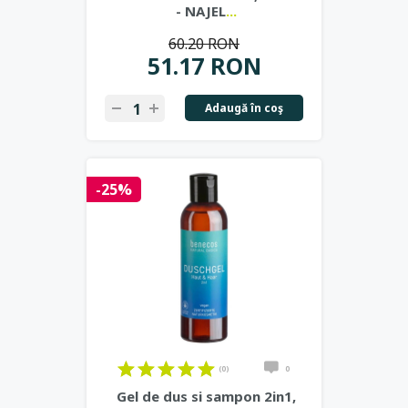
- NAJEL
...
60.20 RON
51.17 RON
Adaugă în coş
-25%
(0)
0
Gel de dus si sampon 2in1,