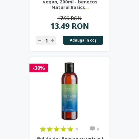
vegan, 200ml - benecos
Natural Basics
...
17.99 RON
13.49 RON
Adaugă în coş
-30%
(0)
0
Gel de dus Energy cu extract