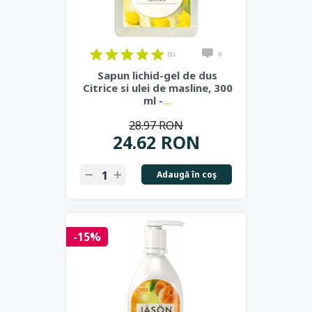
(3)
0
Sapun lichid-gel de dus
Citrice si ulei de masline, 300
ml -
...
28.97 RON
24.62 RON
Adaugă în coş
-15%