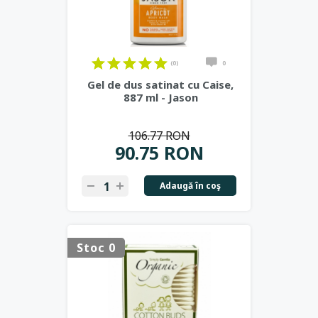
(0)
0
Gel de dus satinat cu Caise,
887 ml - Jason
106.77 RON
90.75 RON
Adaugă în coş
Stoc 0