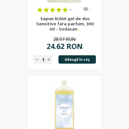
(2)
1
Sapun lichid-gel de dus
Sensitive fara parfum, 300
ml - Sodasan
...
28.97 RON
24.62 RON
Adaugă în coş