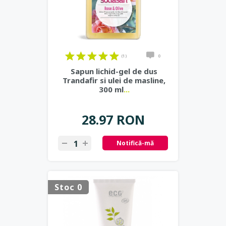
(1)
0
Sapun lichid-gel de dus
Trandafir si ulei de masline,
300 ml
...
28.97 RON
Notifică-mă
Stoc 0