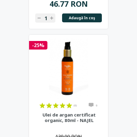
46.77 RON
Adaugă în coş
-25%
(0)
0
Ulei de argan certificat
organic, 80ml - NAJEL
139.00 RON