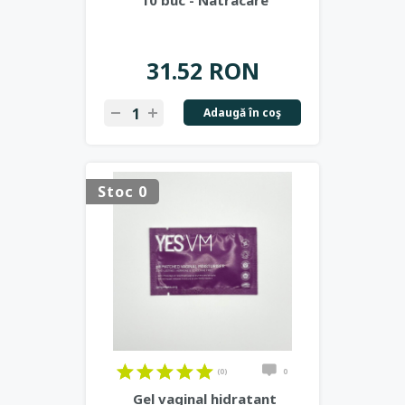
10 buc - Natracare
31.52 RON
Adaugă în coş
Stoc 0
(0)
0
Gel vaginal hidratant