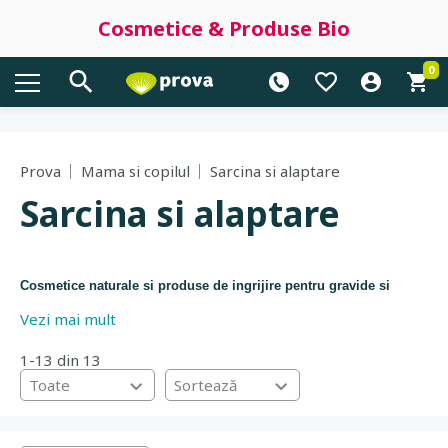
Cosmetice & Produse Bio
0
Prova
Mama si copilul
Sarcina si alaptare
Sarcina si alaptare
Cosmetice
naturale
si produse de ingrijire pentru gravide si
Vezi mai mult
mamici care alapteaza.
1-13 din 13
Produse de ingrijire fara parfumuri sintetice , conservanti,
Toate
Sortează
coloranti, chimicale, adaosuri sintetice, ingrediente modificate
genetic. Balsam antivergeturi, ulei antivergeturi sarcina, crema
calmanta pentru hemoroizi, ulei elasticitate perineu. Produse
speciale pentru perioada alaptarii: stimulant lactatie 100% natural