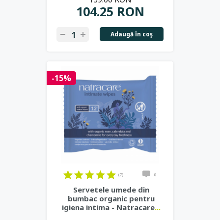
104.25 RON
Adaugă în coş
-15%
(7)
0
Servetele umede din
bumbac organic pentru
igiena intima - Natracare
...