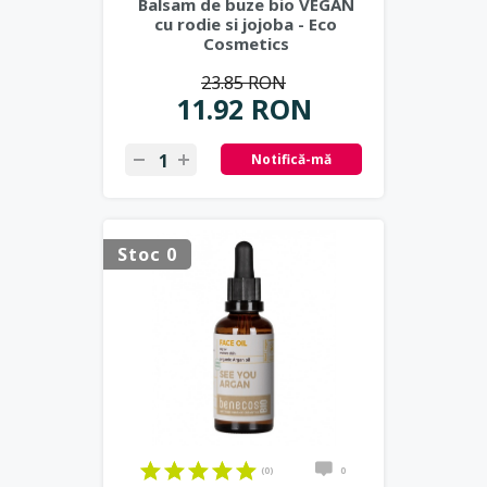
Balsam de buze bio VEGAN
cu rodie si jojoba - Eco
Cosmetics
23.85 RON
11.92 RON
Notifică-mă
Stoc 0
(0)
0