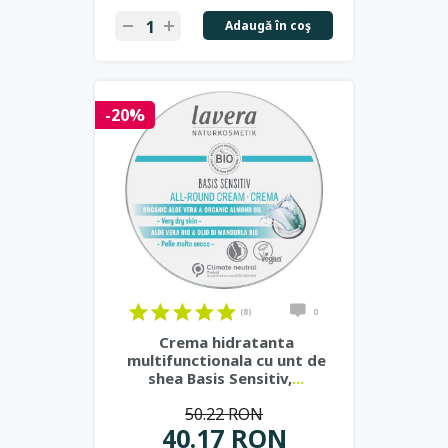
Adaugă în coş
-20%
(8)
0
Crema hidratanta
multifunctionala cu unt de
shea Basis Sensitiv,
...
50.22 RON
40.17 RON