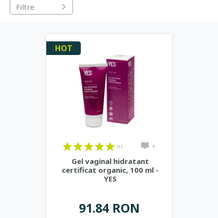
Filtre
ce creste cantitatea de lapte in 24h de la administrare, balsam
natural pentru mameloane.
HOT
(1)
0
Gel vaginal hidratant
certificat organic, 100 ml -
YES
91.84 RON