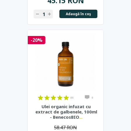
45.15 RON
Adaugă în coş
-20%
(0)
0
Ulei organic infuzat cu
extract de galbenele, 100ml
- BenecosBIO
...
58.47 RON