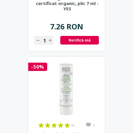
certificat organic, plic 7 ml -
YES
7.26 RON
Notifică-mă
-50%
(2)
0