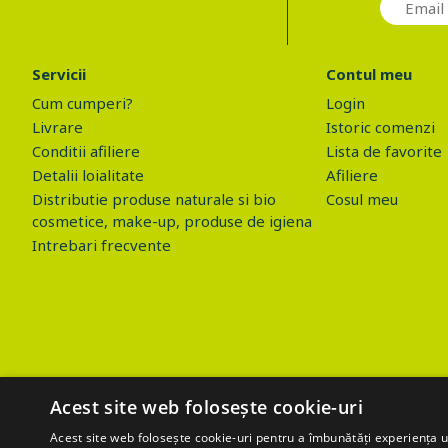
Servicii
Contul meu
Cum cumperi?
Login
Livrare
Istoric comenzi
Conditii afiliere
Lista de favorite
Detalii loialitate
Afiliere
Distributie produse naturale si bio
Cosul meu
cosmetice, make-up, produse de igiena
Intrebari frecvente
Acest site web folosește cookie-uri
Acest site web folosește cookie-uri pentru a îmbunătăți experiența uti