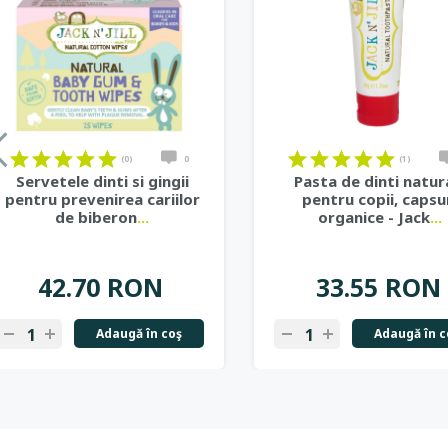
on
on
on
on
on
on
on
on
on
on
on
on
on
on
on
on
on
on
(0)
0
(1)
Servetele dinti si gingii
Pasta de dinti natur
pentru prevenirea cariilor
pentru copii, capsu
de biberon
...
organice - Jack
...
42.70 RON
33.55 RON
Adaugă în coş
Adaugă în c
-
+
-
+