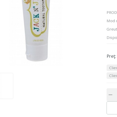
PROD
Mod 
Greut
Dispo
Preţ:
Clie
Clie