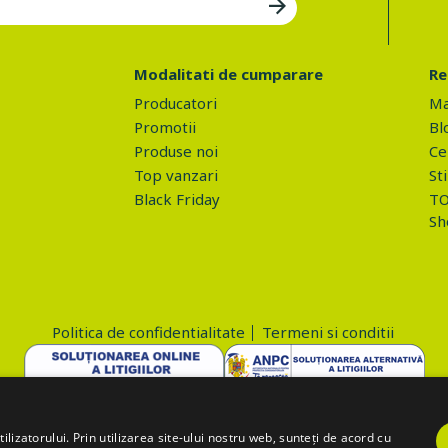
Modalitati de cumparare
Re
Producatori
Ma
Promotii
Bl
Produse noi
Ce 
Top vanzari
Sti
Black Friday
TO
Sh
Politica de confidentialitate
Termeni si conditii
Copyright © 2026 PROVA.ro
lizatorului. Prin utilizarea site-ului nostru web, sunteți de acord cu