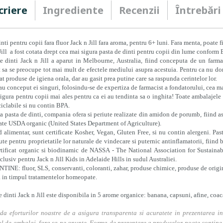
criere
Ingrediente
Recenzii
Întrebări
inti pentru copii fara fluor Jack n Jill fara aroma, pentru 6+ luni. Fara menta, poate
Jill a fost cotata drept cea mai sigura pasta de dinti pentru copii din lume conform
e dinti Jack n Jill a aparut in Melbourne, Australia, fiind conceputa de un farma
 sa se preocupe tot mai mult de efectele mediului asupra acestuia. Pentru ca nu do
at produse de igiena orala, dar au gasit prea putine care sa raspunda cerintelor lor.
 au conceput ei singuri, folosindu-se de expertiza de farmacist a fondatorului, cea mai
gura pentru copii mai ales pentru ca ei au tendinta sa o inghita! Toate ambalajele s
ciclabile si nu contin BPA.
a pasta de dinti, compania ofera si periute realizate din amidon de porumb, fiind ast
cate USDA organic (United States Department of Agriculture).
 alimentar, sunt certificate Kosher, Vegan, Gluten Free, si nu contin alergeni. Pa
te pentru proprietatile lor naturale de vindecare si puternic antinflamatorii, fiind 
rtificat organic si biodinamic de NASSA - The National Association for Sustainabl
lusiv pentru Jack n Jill Kids in Adelaide Hills in sudul Australiei.
INE: fluor, SLS, conservanti, coloranti, zahar, produse chimice, produse de origine 
a in timpul tratamentelor homeopate.
e dinti Jack n Jill este disponibila in 5 arome organice: banana, capsuni, afine, coa
da eforturilor noastre de a asigura transparenta si acuratete in prezentarea in
l de ambalaj, fara sa ne anunte. Forma de prezentare a produselor poate contine i