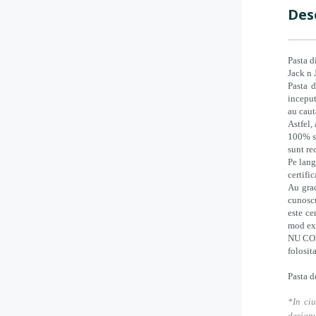
Des
Pasta d
Jack n 
Pasta d
inceput
au caut
Astfel,
100% si
sunt re
Pe lang
certifi
Au grad
cunoscu
este ce
mod exc
NU CONT
folosit
Pasta d
*In ciu
designu