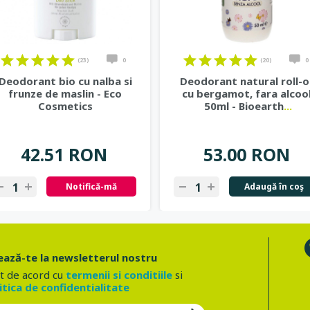
(23)
0
(20)
0
Deodorant bio cu nalba si
Deodorant natural roll-
frunze de maslin - Eco
cu bergamot, fara alcool
Cosmetics
50ml - Bioearth
...
42.51 RON
53.00 RON
Notifică-mă
Adaugă în coş
ază-te la newsletterul nostru
t de acord cu
termenii si conditiile
si
itica de confidentialitate