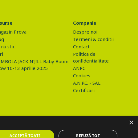
surse
Companie
gazin Prova
Despre noi
og
Termeni & conditii
nu stii..
Contact
ri
Politica de
confidentialitate
MBOLA JACK N'JILL Baby Boom
ow 10-13 aprilie 2025
ANPC
Cookies
A.N.P.C. - SAL
Certificari
×
ACCEPTĂ TOATE
REFUZĂ TOT