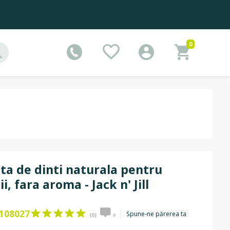
0
ta de dinti naturala pentru
ii, fara aroma - Jack n' Jill
108027
Spune-ne părerea ta
(0)
0