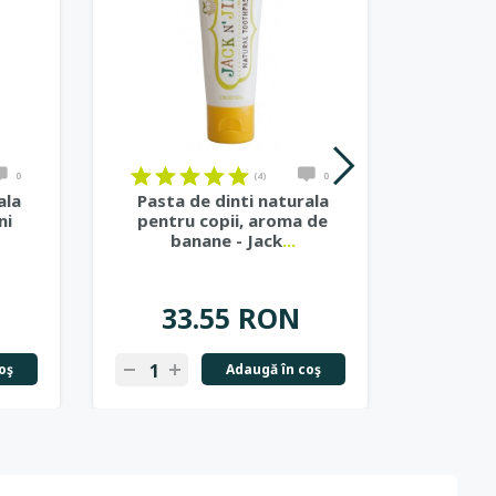
on
on
on
on
on
on
on
on
on
on
on
on
0
(4)
0
ala
Pasta de dinti naturala
Periuta 
ni
pentru copii, aroma de
bebe si
banane - Jack
...
33.55 RON
2
oş
Adaugă în coş
-
+
-
+