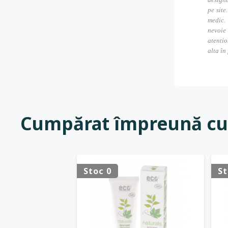
pe site
medic. 
nevoie
atentio
alta în
Cumpărat împreună cu
Stoc 0
St