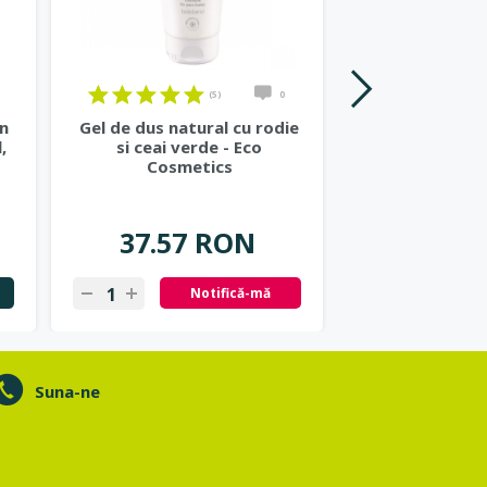
(5)
0
on
Gel de dus natural cu rodie
Lotiune de cor
,
si ceai verde - Eco
cu rodie si vit
Cosmetics
Cosmet
37.57 RON
42.70
Notifică-mă
N
Suna-ne