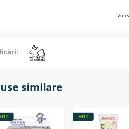
Vrei 
ficări:
use similare
HOT
HOT