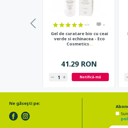
(17)
0
Gel de curatare bio cu ceai
verde si echinacea - Eco
Cosmetics
...
41.29 RON
Notifică-mă
Ne găseşti pe:
Abone
Sun
pol