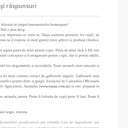
 şi răspunsuri
 fi folosita in timpul tratamentelor homeopate!
 EWG s skin deep.
cist impreuna cu sotia sa. Dupa nasterea primului lor copil, au
reau sa il expuna in mod gratuit unor aditivi si produse chimice,
 sigura pasta de dinti pentru copii. Pasta de dinti Jack n Jill este
unt concepute a fi atragatoare pentru copii, dar si pentru adulti,
fel bio degradabile si reciclabile. Toate aromele sunt naturale si
sta de dinti contine extract de galbenele organic. Galbenele sunt
benefice pentru dinti si gingii. Extractul de Calendula Officinalis
e Agriculture, Australia (
www.nasaa.com.au
) si este preparat in
animala, menta. Poate fi folosita de copii peste 6 luni. Poate fi
caze negre, zmeura.
formatiilor, producatorii pot schimba lista de ingrediente sau
nformatii in plus sau schimbate fata de informatiile prezentate