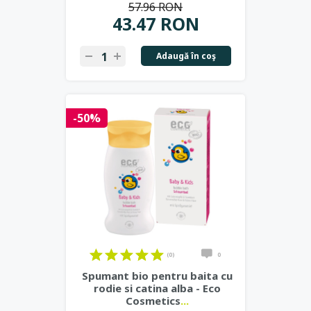
57.96 RON
43.47 RON
Adaugă în coş
-50%
(0)
0
Spumant bio pentru baita cu
rodie si catina alba - Eco
Cosmetics
...