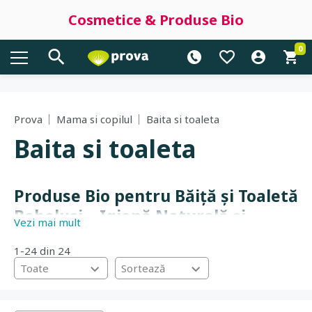
Cosmetice & Produse Bio
0
Prova
Mama si copilul
Baita si toaleta
Baita si toaleta
Produse Bio pentru Băiță și Toaletă
Bebeluși – Igienă Naturală și
Vezi mai mult
Sigură
1-24 din 24
Transformă momentul băiței într-un ritual de relaxare
Toate
Sortează
și îngrijire delicată cu gama noastră de
produse bio
pentru bebeluși și copii
. Pe Prova.ro, selectăm doar
soluții bazate pe ingrediente naturale și organice,