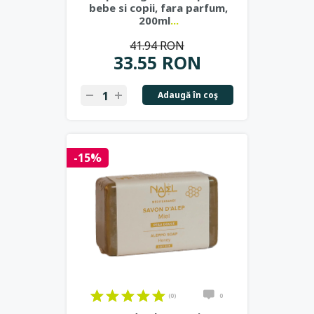
bebe si copii, fara parfum,
200ml
...
41.94 RON
33.55 RON
Adaugă în coş
-15%
(0)
0