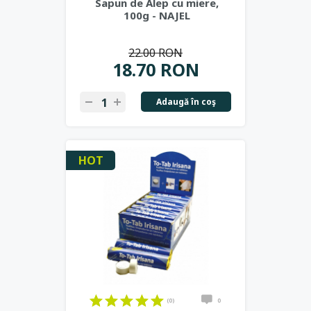
Sapun de Alep cu miere,
100g - NAJEL
22.00 RON
18.70 RON
Adaugă în coş
HOT
(0)
0