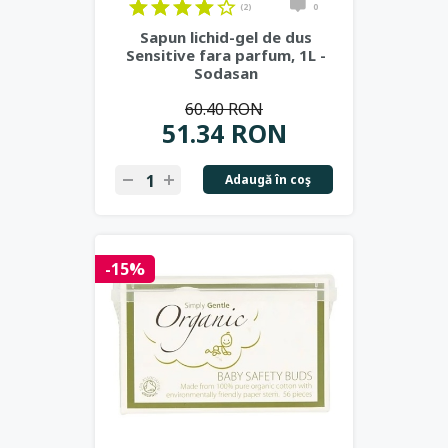
(2)
0
Sapun lichid-gel de dus
Sensitive fara parfum, 1L -
Sodasan
60.40 RON
51.34 RON
Adaugă în coş
-15%