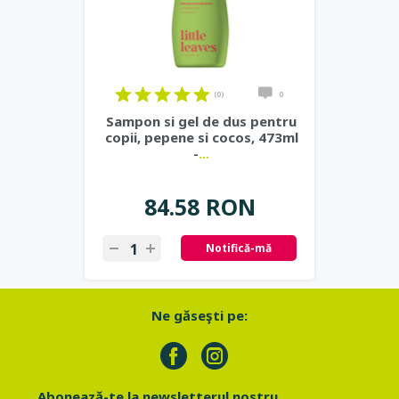
(0)
0
Sampon si gel de dus pentru
copii, pepene si cocos, 473ml
-
...
84.58 RON
Notifică-mă
Ne găseşti pe:
Abonează-te la newsletterul nostru