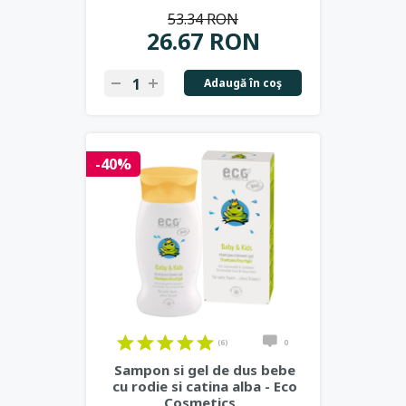
53.34 RON
26.67 RON
Adaugă în coş
-40%
(6)
0
Sampon si gel de dus bebe
cu rodie si catina alba - Eco
Cosmetics
...