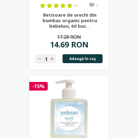
(0)
0
Betisoare de urechi din
bumbac organic pentru
bebelusi, 60 buc
...
17.28 RON
14.69 RON
Adaugă în coş
-15%