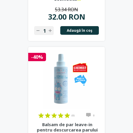
53.34 RON
32.00 RON
Adaugă în coş
-40%
(0)
0
Balsam de par leave-in
pentru descurcarea parului