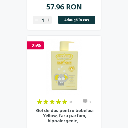
57.96 RON
Adaugă în coş
-25%
(0)
0
Gel de dus pentru bebelusi
Yellow, fara parfum,
hipoalergenic,
...