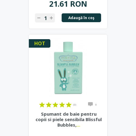
21.61 RON
Adaugă în coş
HOT
(0)
0
Spumant de baie pentru
copii si piele sensibila Blissful
Bubbles,
...