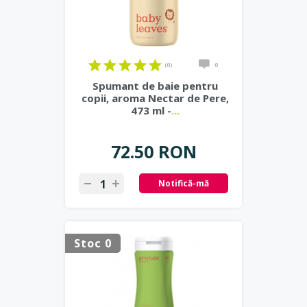
(0)
0
Spumant de baie pentru
copii, aroma Nectar de Pere,
473 ml -
...
72.50 RON
Notifică-mă
Stoc 0