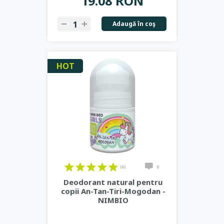
19.08 RON
Adaugă în coş
HOT
(0)
0
Deodorant natural pentru
copii An-Tan-Tiri-Mogodan -
NIMBIO