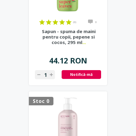
(0)
0
Sapun - spuma de maini
pentru copii, pepene si
cocos, 295 ml
...
44.12 RON
Notifică-mă
Stoc 0