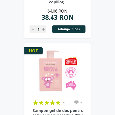
copiilor,
...
64.06 RON
38.43 RON
Adaugă în coş
HOT
(0)
0
Sampon gel de dus pentru