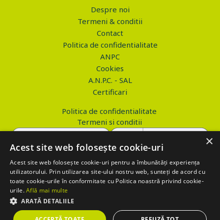
Despre noi
Termeni & conditii
Contact
Politica de confidentialitate
ANPC
Cookies
A.N.P.C. - SAL
Certificari
Politica de confidentialitate
Termeni si conditii
×
Acest site web folosește cookie-uri
Acest site web folosește cookie-uri pentru a îmbunătăți experiența
Copyright © 2026 PROVA.ro
utilizatorului. Prin utilizarea site-ului nostru web, sunteți de acord cu
toate cookie-urile în conformitate cu Politica noastră privind cookie-
$('.btn_gdpr').click(function() { //alert('test'); var values='';
urile.
Află mai multe
values+='action=accept-gdpr'; $.ajax({ method: "POST", url:
ARATĂ DETALIILE
"https://www.prova.ro/gdpr.php", data: values, success: function(html)
ACCEPTĂ TOATE
REFUZĂ TOT