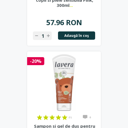
copii si piele sensibila Pink,
300ml
...
57.96 RON
Adaugă în coş
-20%
(1)
0
Sampon si gel de dus pentru