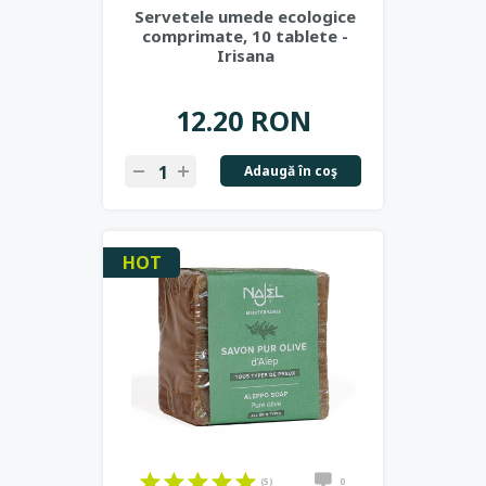
Servetele umede ecologice
comprimate, 10 tablete -
Irisana
12.20 RON
Adaugă în coş
HOT
(5)
0