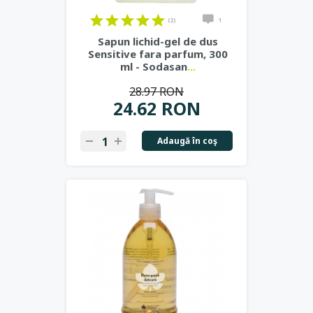
(2)
1
Sapun lichid-gel de dus
Sensitive fara parfum, 300
ml - Sodasan
...
28.97 RON
24.62 RON
Adaugă în coş