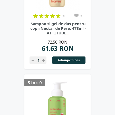
(0)
0
Sampon si gel de dus pentru
copii Nectar de Pere, 473ml -
ATTITUDE
...
72.50 RON
61.63 RON
Adaugă în coş
Stoc 0