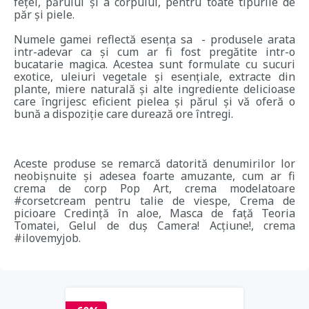
feței, părului și a corpului, pentru toate tipurile de
păr și piele.
Numele gamei reflectă esența sa - produsele arata
intr-adevar ca și cum ar fi fost pregătite intr-o
bucatarie magica. Acestea sunt formulate cu sucuri
exotice, uleiuri vegetale și esențiale, extracte din
plante, miere naturală și alte ingrediente delicioase
care îngrijesc eficient pielea și părul și vă oferă o
bună a dispoziție care durează ore întregi.
Aceste produse se remarcă datorită denumirilor lor
neobișnuite și adesea foarte amuzante, cum ar fi
crema de corp Pop Art, crema modelatoare
#corsetcream pentru talie de viespe, Crema de
picioare Credință în aloe, Masca de față Teoria
Tomatei, Gelul de duș Camera! Acțiune!, crema
#ilovemyjob.