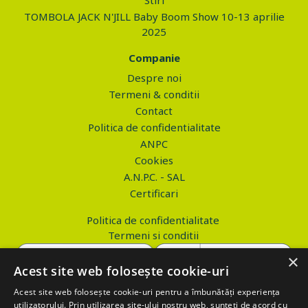
Stiri
TOMBOLA JACK N'JILL Baby Boom Show 10-13 aprilie
2025
Companie
Despre noi
Termeni & conditii
Contact
Politica de confidentialitate
ANPC
Cookies
A.N.P.C. - SAL
Certificari
Politica de confidentialitate
Termeni si conditii
×
Acest site web folosește cookie-uri
Acest site web folosește cookie-uri pentru a îmbunătăți experiența
Copyright © 2026 PROVA.ro
utilizatorului. Prin utilizarea site-ului nostru web, sunteți de acord cu