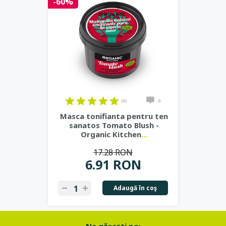
-60%
(0)
0
Masca tonifianta pentru ten
sanatos Tomato Blush -
Organic Kitchen
...
17.28 RON
6.91 RON
Adaugă în coş