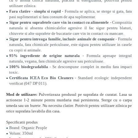
cu o aroma citrica naturala, placuta si energizanta, potrivita pentru
utilizare zilnica.
Fara clatire - simplu si rapid
- Formula se aplica, se sterge si gata, fara
pasi suplimentari si fara consum de apa suplimentar.
Sigur pentru suprafetele care vin in contact cu alimentele
- Compozitia
naturala si absenta chimicalelor agresive il fac sigur pentru blaturi,
chiuvete si alte suprafete de bucatarie care vin in contact cu mancare.
Sigur pentru intreaga familie, inclusiv animale de companie
- Formula
naturala, fara chimicale periculoase, este sigura pentru utilizare in casele
cu copii si animale.
95% ingrediente de origine naturala
- Formula aproape integral
naturala, vegana, fara chimicale agresive sau periculoase.
100% biodegradabila
- Se descompune complet in mediu fara impact
toxic.
Certificata ICEA Eco Bio Cleaners
- Standard ecologic independent
verificat (047 DP 011).
Mod de utilizare:
Pulverizeaza produsul pe suprafata de curatat. Lasa sa
actioneze 1-2 minute pentru murdaria mai persistenta. Sterge cu o carpa
umeda sau un burete. Nu necesita clatire. Potrivit pentru utilizare zilnica pe
orice suprafata lavabila din casa.
Specificatii produs
Brand: Organic People
Volum: 350ml