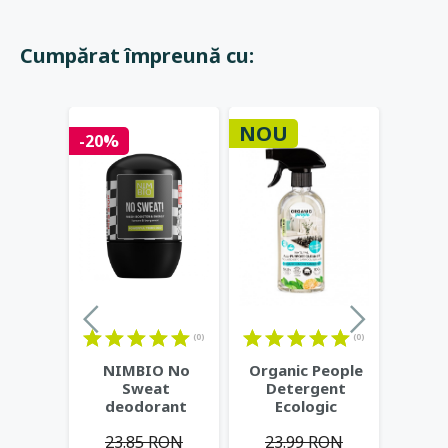
Cumpărat împreună cu:
NOU
-20%
(0)
(0)
NIMBIO No
Organic People
Sweat
Detergent
deodorant
Ecologic
natural pentru
Universal cu
23.85 RON
23.99 RON
adolescenti,
Lamaie si