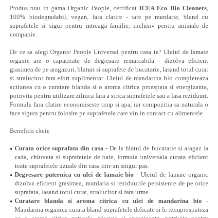
Produs nou in gama Organic People, certificat
ICEA Eco Bio Cleaners
,
100% biodegradabil, vegan, fara clatire - tare pe murdarie, bland cu
suprafetele si sigur pentru intreaga familie, inclusiv pentru animale de
companie.
De ce sa alegi Organic People Universal pentru casa ta? Uleiul de lamaie
organic are o capacitate de degresare remarcabila - dizolva eficient
grasimea de pe aragazuri, blaturi si suprafete de bucatarie, lasand totul curat
si stralucitor fara efort suplimentar. Uleiul de mandarina bio completeaza
actiunea cu o curatare blanda si o aroma citrica proaspata si energizanta,
potrivita pentru utilizare zilnica fara a strica suprafetele sau a lasa reziduuri.
Formula fara clatire economiseste timp si apa, iar compozitia sa naturala o
face sigura pentru folosire pe suprafetele care vin in contact cu alimentele.
Beneficii cheie
Curata orice suprafata din casa
- De la blatul de bucatarie si aragaz la
cada, chiuveta si suprafetele de baie, formula universala curata eficient
toate suprafetele uzuale din casa intr-un singur pas.
Degresare puternica cu ulei de lamaie bio
- Uleiul de lamaie organic
dizolva eficient grasimea, murdaria si reziduurile persistente de pe orice
suprafata, lasand totul curat, stralucitor si fara urme.
Curatare blanda si aroma citrica cu ulei de mandarina bio
-
Mandarina organica curata bland suprafetele delicate si le reimprospateza