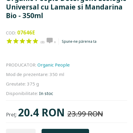
Universal cu Lamaie si Mandarina
Bio - 350ml
07646E
COD:
Spune-ne părerea ta
(0)
0
PRODUCATOR:
Organic People
Mod de prezentare:
350 ml
Greutate:
375 g
Disponibilitate:
In stoc
20.4 RON
23.99 RON
Preţ: