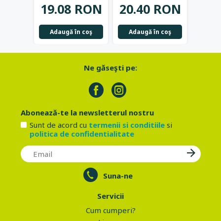
19.08 RON
20.40 RON
50ml
Mandarina
...
Adaugă în coş
Adaugă în coş
Ne găseşti pe:
Abonează-te la newsletterul nostru
Sunt de acord cu
termenii si conditiile
si
politica de confidentialitate
Suna-ne
Servicii
Cum cumperi?