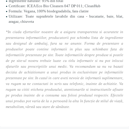
Ingrediente naturale: 95% din total
Certificare: ICEA Eco Bio Cleaners 047 DP 011; CleanHub
Formula: Vegana, 100% biodegradabila, fara clatire
Utilizare: Toate suprafetele lavabile din casa - bucatarie, baie, blat,
aragaz, chiuveta
*In ciuda eforturilor noastre de a asigura transparenta si acuratete in
prezentarea informatiilor, producatorii pot schimba lista de ingrediente
sau designul de ambalaj, fara sa ne anunte. Forma de prezentare a
produselor poate contine informatii in plus sau schimbate fata de
informatiile prezentate pe site. Toate informatiile despre produse si pozele
de pe site-ul nostru trebuie luate cu titlu informativ si nu pot inlocui
sfaturile sau prescriptiile unui medic. Va recomandam sa nu va bazati
decizia de achizitionare a unui produs in exclusivitate pe informatiile
prezentate pe site. In cazul in care aveti nevoie de informatii suplimentare,
va rugam sa ne contactati in scris sau telefonic, inainte de achizitie. Va
rugam sa cititi eticheta produsului, atentionarile si instructiunile afisate
pe produs inainte de a consuma sau folosi produsul respectiv. Efectele
unui produs pot varia de la o persoană la alta în funcție de stilul de viață,
metabolism, vârstă sau stare de sănătate.