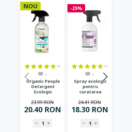
NOU
NOU
-25%
(0)
(0)
0
0
Organic People
Spray ecologic
Orga
Detergent
pentru
De
Ecologic
curatarea
Ecolo
Universal cu
toaletei Rhubarb
Toate 
23.99 RON
24.41 RON
23
Lamaie si
Wild Sorrel,
...
Pa
20.40 RON
18.30 RON
20.
Mandarina
...
-
+
-
+
-