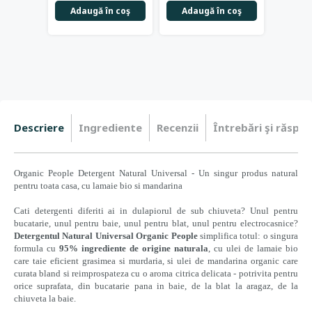
Adaugă în coş
Adaugă în coş
Adau
Descriere
Ingrediente
Recenzii
Întrebări şi răspun
Organic People Detergent Natural Universal - Un singur produs natural
pentru toata casa, cu lamaie bio si mandarina
Cati detergenti diferiti ai in dulapiorul de sub chiuveta? Unul pentru
bucatarie, unul pentru baie, unul pentru blat, unul pentru electrocasnice?
Detergentul Natural Universal Organic People
simplifica totul: o singura
formula cu
95% ingrediente de origine naturala
, cu ulei de lamaie bio
care taie eficient grasimea si murdaria, si ulei de mandarina organic care
curata bland si reimprospateza cu o aroma citrica delicata - potrivita pentru
orice suprafata, din bucatarie pana in baie, de la blat la aragaz, de la
chiuveta la baie.