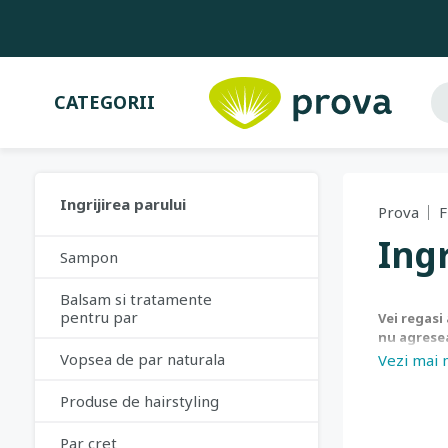
CATEGORII
Ingrijirea parului
Prova
F
Ingr
Sampon
Balsam si tratamente
pentru par
Vei regasi
nu agresea
par uscat 
Vopsea de par naturala
Vezi mai 
regenerare
Produse de hairstyling
Par cret