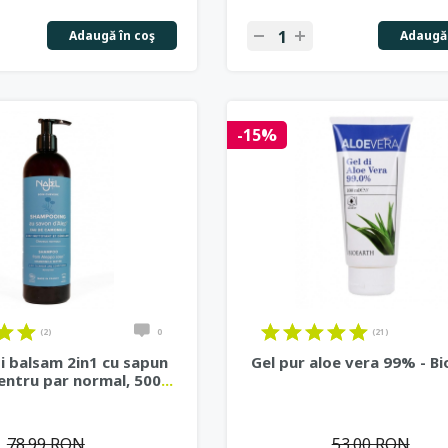
Adaugă în coş
Adaugă 
-15%
(2)
0
(21)
 balsam 2in1 cu sapun
Gel pur aloe vera 99% - B
entru par normal, 500
...
78.99 RON
53.00 RON