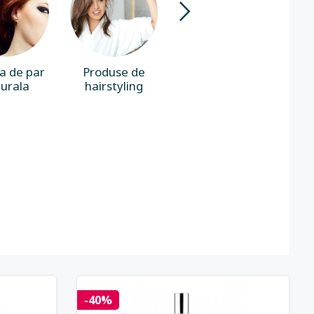
a de par
Produse de
Par cret
urala
hairstyling
-40%