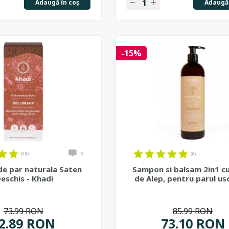
Adaugă în coş
Adaugă 
-15%
(18)
0
(0)
e par naturala Saten
Sampon si balsam 2in1 c
eschis - Khadi
de Alep, pentru parul usc
73.99 RON
85.99 RON
2.89 RON
73.10 RON