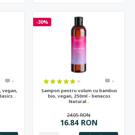
-30%
0
(0)
0
, vegan,
Sampon pentru volum cu bambus
Basics
...
bio, vegan, 250ml - benecos
Natural
...
24.05 RON
16.84 RON