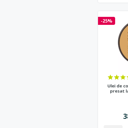
-25%
Ulei de c
presat l
3