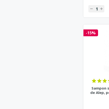
-15%
Sampon si
de Alep, p