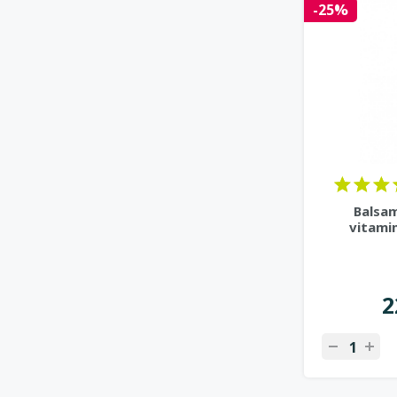
-25%
Balsam
vitamin
2