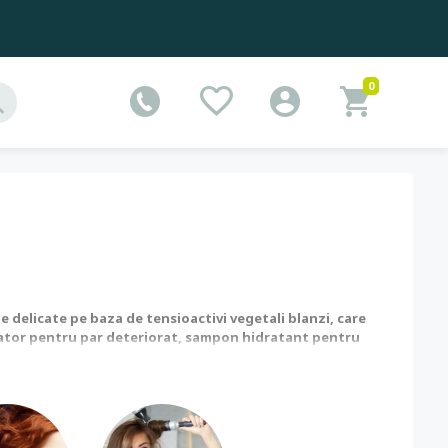
0
ne delicate pe baza de tensioactivi vegetali blanzi, care
arator pentru par deteriorat, sampon hidratant pentru
pentru scalp sensibil si alergic, dar si tratamente de
 naturala par vopsit, hidratanta si reparatoare.