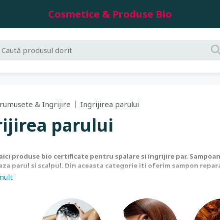
Cosmetice & Produse Bio
rumusete & Ingrijire
Ingrijirea parului
ijirea parului
 aici produse bio certificate pentru spalare si ingrijire par. Sampoa
za parul si scalpul. Din aceasta categorie iti oferim sampon rep
si tern, sampon pentru volum, sampon par gras si matreata, sampon 
mult
 si ingrijire par : masca naturala par, balsam regenerant sau masca