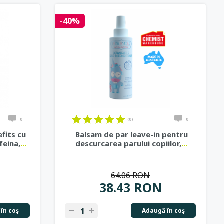
-40%
0
(0)
0
fits cu
Balsam de par leave-in pentru
feina,
...
descurcarea parului copiilor,
...
64.06 RON
38.43 RON
în coş
Adaugă în coş