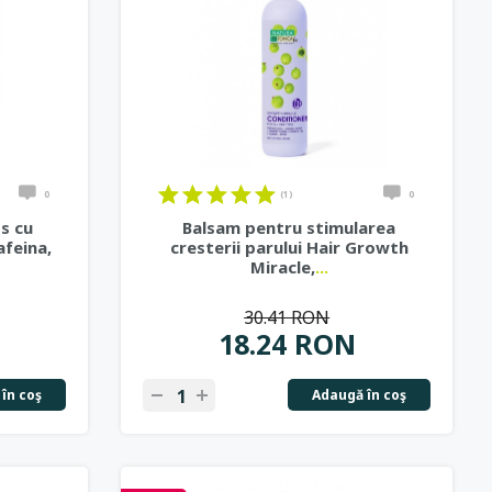
0
(1)
0
s cu
Balsam pentru stimularea
afeina,
cresterii parului Hair Growth
Miracle,
...
30.41 RON
18.24 RON
în coş
Adaugă în coş