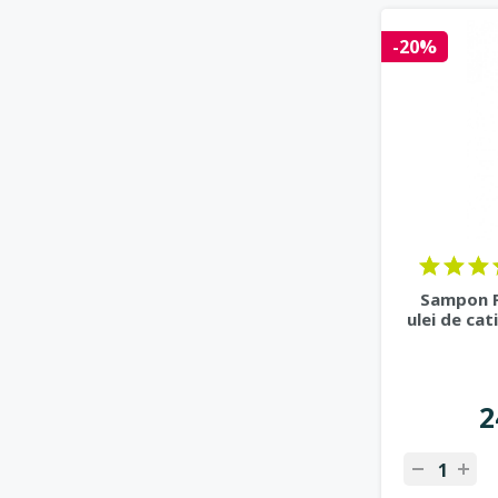
-20%
Sampon P
ulei de cat
2