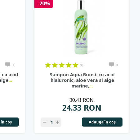
-20%
0
(0)
0
 cu acid
Sampon Aqua Boost cu acid
alge
...
hialuronic, aloe vera si alge
marine,
...
30.41 RON
24.33 RON
în coş
Adaugă în coş