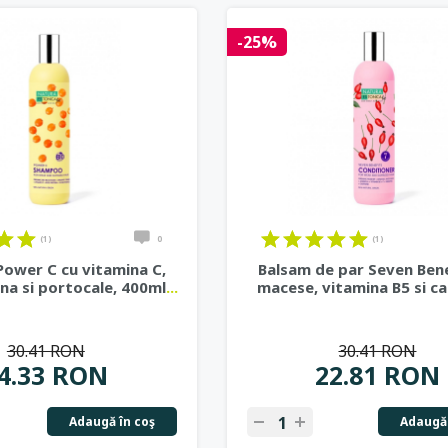
-25%
(1)
0
(1)
ower C cu vitamina C,
Balsam de par Seven Bene
ina si portocale, 400ml
...
macese, vitamina B5 si ca
30.41 RON
30.41 RON
4.33 RON
22.81 RON
Adaugă în coş
Adaugă 