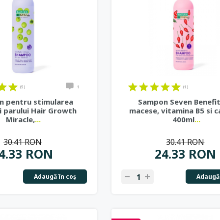
(5)
1
(1)
 pentru stimularea
Sampon Seven Benefit
i parului Hair Growth
macese, vitamina B5 si c
Miracle,
...
400ml
...
30.41 RON
30.41 RON
4.33 RON
24.33 RON
Adaugă în coş
Adaugă 