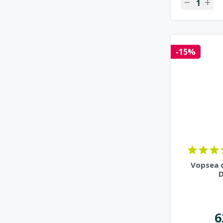
-15%
Vopsea d
D
6