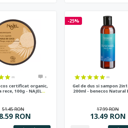
-25%
(0)
0
(0)
ocos certificat organic,
Gel de dus si sampon 2in1
a rece, 100g - NAJEL
...
200ml - benecos Natural 
51.45 RON
17.99 RON
8.59 RON
13.49 RON