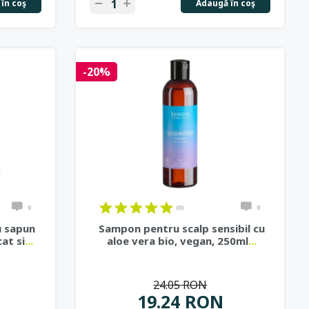
în coş
Adaugă în coş
-20%
0
(0)
0
u sapun
Sampon pentru scalp sensibil cu
at si
...
aloe vera bio, vegan, 250ml
...
24.05 RON
19.24 RON