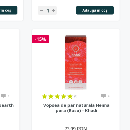
în coş
Adaugă în coş
-15%
0
(3)
0
ioearth
Vopsea de par naturala Henna
pura (Rosu) - Khadi
73.99 RON