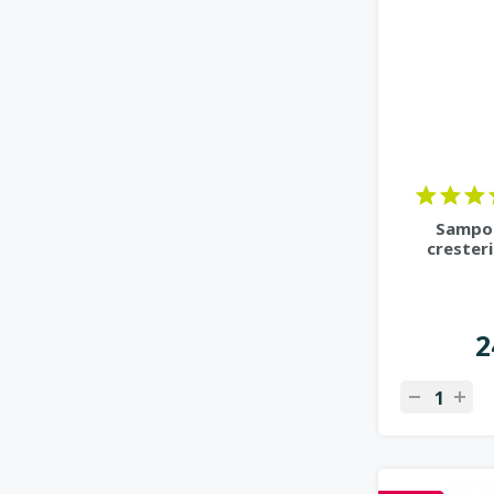
Sampon
cresteri
2