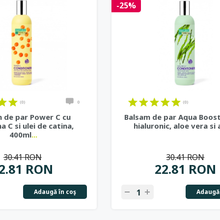
-25%
(0)
0
(0)
 de par Power C cu
Balsam de par Aqua Boost
a C si ulei de catina,
hialuronic, aloe vera si 
400ml
...
30.41 RON
30.41 RON
2.81 RON
22.81 RON
Adaugă în coş
Adaugă 