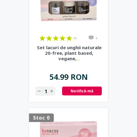
(0)
0
Set lacuri de unghii naturale
20-free, plant based,
vegane,
...
54.99 RON
Notifică-mă
Stoc 0