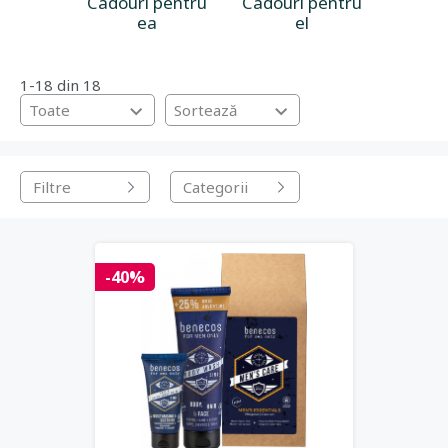
Cadouri pentru
Cadouri pentru
ea
el
1-18 din 18
Toate
Sortează
Filtre
Categorii
-40%