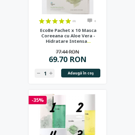
(0)
0
EcoBe Pachet x 10 Masca
Coreeana cu Aloe Vera -
Hidratare Intensa
...
77.44 RON
69.70 RON
Adaugă în coş
-35%