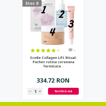
Stoc 0
(0)
0
EcoBe Collagen Lift Ritual-
Pachet rutina coreeana
fermitate
...
334.72 RON
Notifică-mă