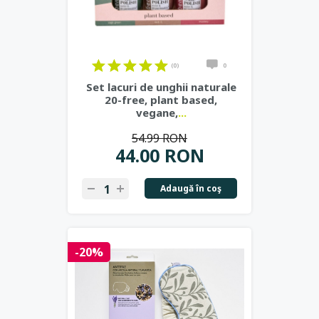
(0)
0
Set lacuri de unghii naturale
20-free, plant based,
vegane,
...
54.99 RON
44.00 RON
Adaugă în coş
-20%