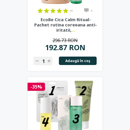
(0)
0
EcoBe Cica Calm Ritual-
Pachet rutina coreeana anti-
iritatii,
...
296.73 RON
192.87 RON
Adaugă în coş
-35%