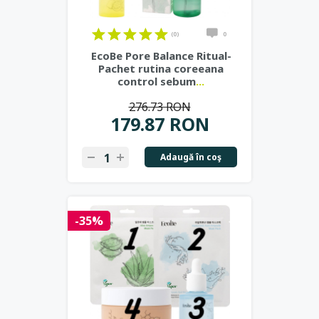
(0)
0
EcoBe Pore Balance Ritual-
Pachet rutina coreeana
control sebum
...
276.73 RON
179.87 RON
Adaugă în coş
-35%