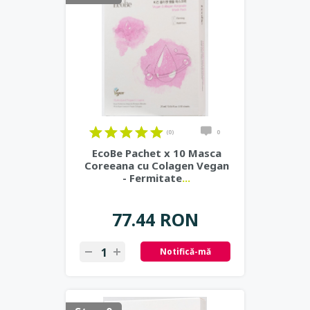
(0)
0
EcoBe Pachet x 10 Masca
Coreeana cu Colagen Vegan
- Fermitate
...
77.44 RON
Notifică-mă