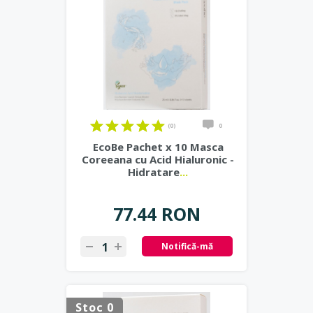
(0)
0
EcoBe Pachet x 10 Masca
Coreeana cu Acid Hialuronic -
Hidratare
...
77.44 RON
Notifică-mă
Stoc 0