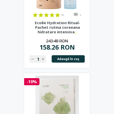
(0)
0
EcoBe Hydration Ritual-
Pachet rutina coreeana
hidratare intensiva
...
243.48 RON
158.26 RON
Adaugă în coş
-10%