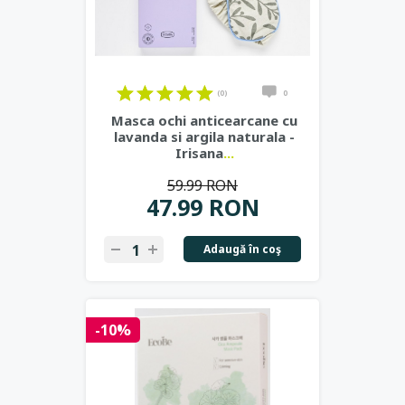
(0)
0
Masca ochi anticearcane cu
lavanda si argila naturala -
Irisana
...
59.99 RON
47.99 RON
Adaugă în coş
-10%