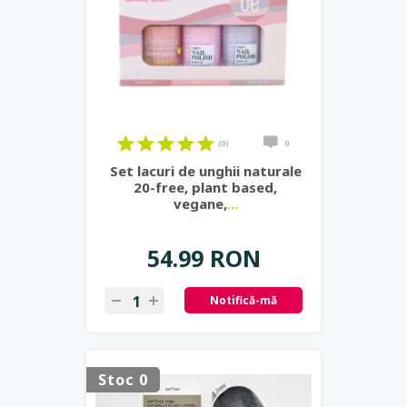
(0)
0
Set lacuri de unghii naturale
20-free, plant based,
vegane,
...
54.99 RON
Notifică-mă
Stoc 0