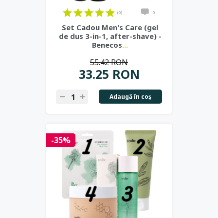
(0)
0
Set Cadou Men's Care (gel
de dus 3-in-1, after-shave) -
Benecos
...
55.42 RON
33.25 RON
Adaugă în coş
-35%