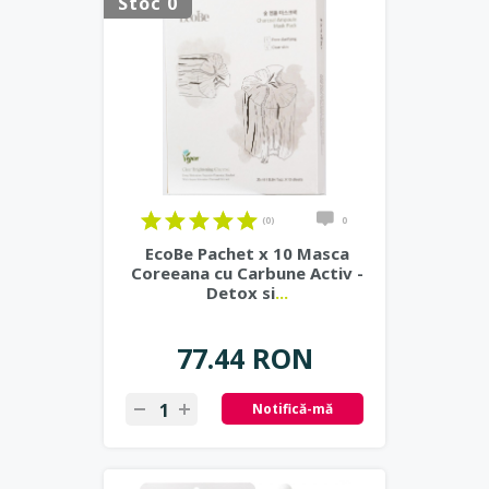
Stoc 0
(0)
0
EcoBe Pachet x 10 Masca
Coreeana cu Carbune Activ -
Detox si
...
77.44 RON
Notifică-mă