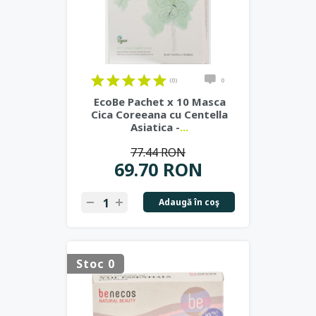
(0)
0
EcoBe Pachet x 10 Masca
Cica Coreeana cu Centella
Asiatica -
...
77.44 RON
69.70 RON
Adaugă în coş
Stoc 0