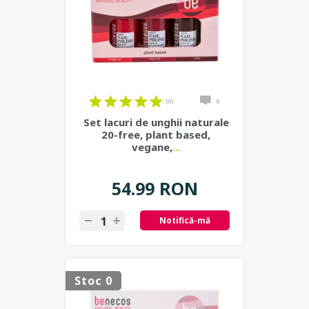
(0)
0
Set lacuri de unghii naturale
20-free, plant based,
vegane,
...
54.99 RON
Notifică-mă
Stoc 0