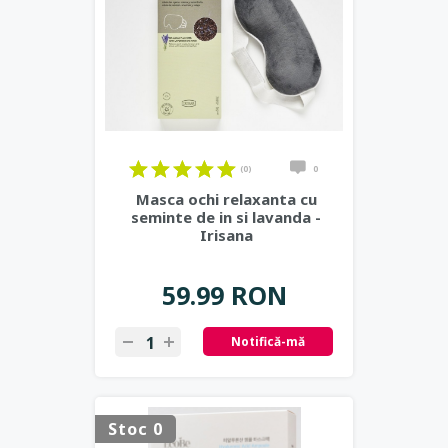
(0)
0
Masca ochi relaxanta cu
seminte de in si lavanda -
Irisana
59.99 RON
Notifică-mă
Stoc 0