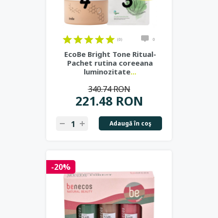
(0)
0
EcoBe Bright Tone Ritual-
Pachet rutina coreeana
luminozitate
...
340.74 RON
221.48 RON
Adaugă în coş
-20%