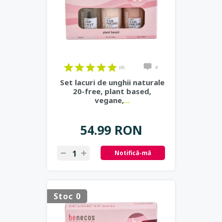
(0)
0
Set lacuri de unghii naturale
20-free, plant based,
vegane,
...
54.99 RON
Notifică-mă
Stoc 0