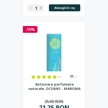
Adaugă în coş
-15%
(0)
0
Betisoare parfumate
naturale, OCEANS - MAROMA
25.00 RON
21.25 RON