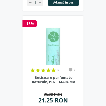
Adaugă în coş
-15%
(0)
0
Betisoare parfumate
naturale, PIN - MAROMA
25.00 RON
21.25 RON