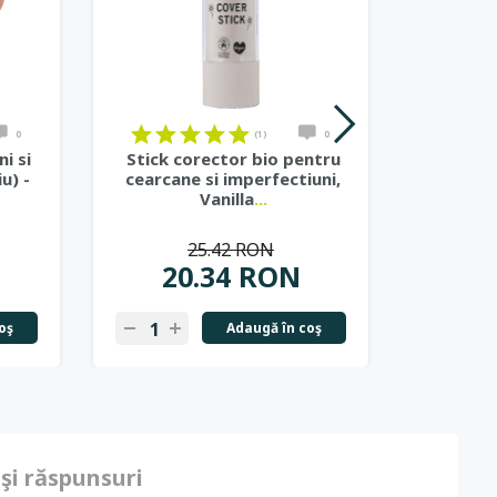
0
(1)
0
i si
Stick corector bio pentru
Ilumi
u) -
cearcane si imperfectiuni,
pentru 
Vanilla
...
ref
25.42 RON
20.34 RON
1
oş
Adaugă în coş
 şi răspunsuri