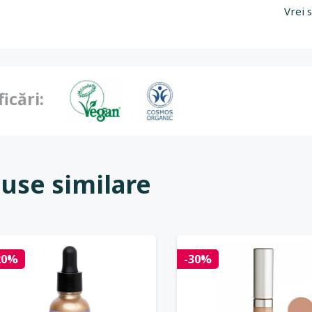
Vrei 
ficări:
use similare
20%
-30%