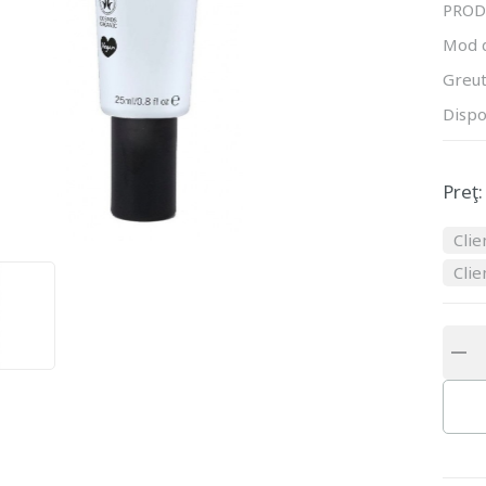
PROD
Mod 
Greut
Dispo
Preţ:
Clie
Clie