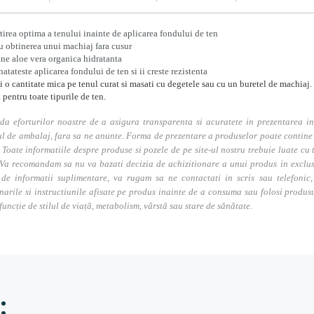
tirea optima a tenului inainte de aplicarea fondului de ten
u obtinerea unui machiaj fara cusur
ne aloe vera organica hidratanta
atateste aplicarea fondului de ten si ii creste rezistenta
i o cantitate mica pe tenul curat si masati cu degetele sau cu un buretel de machiaj.
t pentru toate tipurile de ten.
da eforturilor noastre de a asigura transparenta si acuratete in prezentarea in
l de ambalaj, fara sa ne anunte. Forma de prezentare a produselor poate contine i
. Toate informatiile despre produse si pozele de pe site-ul nostru trebuie luate cu t
Va recomandam sa nu va bazati decizia de achizitionare a unui produs in exclusivi
 de informatii suplimentare, va rugam sa ne contactati in scris sau telefonic, 
narile si instructiunile afisate pe produs inainte de a consuma sau folosi produs
 funcție de stilul de viață, metabolism, vârstă sau stare de sănătate.
: