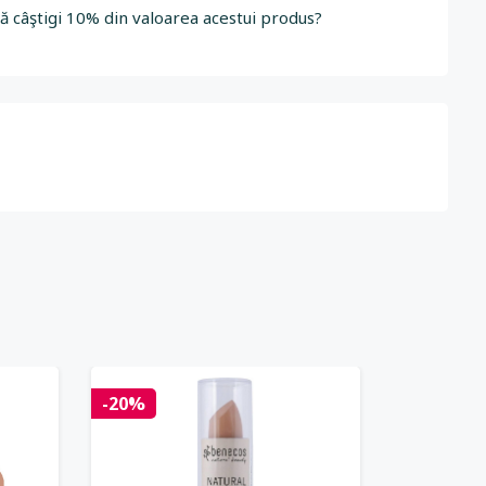
să câştigi 10% din valoarea acestui produs?
-20%
-25%