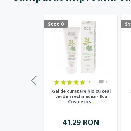
Stoc 0
St
(17)
0
Gel de curatare bio cu ceai
verde si echinacea - Eco
Cosmetics
...
41.29 RON