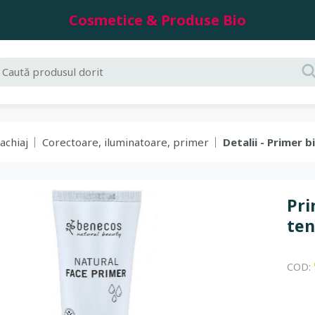
Cosmetice & Produse Bio
achiaj
Corectoare, iluminatoare, primer
Detalii - Primer 
Pri
ten
COD: