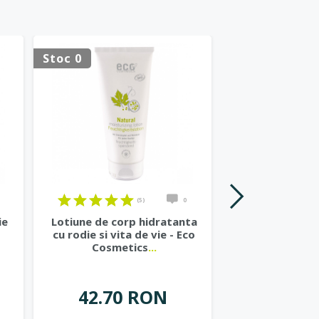
HOT
Stoc 0
(5)
0
ie
Lotiune de corp hidratanta
Lotiune de 
cu rodie si vita de vie - Eco
hidratanta 
Cosmetics
...
masline si
42.70 RON
48.40