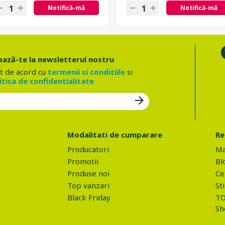
Notifică-mă
Notifică-mă
ază-te la newsletterul nostru
t de acord cu
termenii si conditiile
si
itica de confidentialitate
Modalitati de cumparare
Re
Producatori
Ma
Promotii
Bl
Produse noi
Ce 
Top vanzari
Sti
Black Friday
TO
Sh