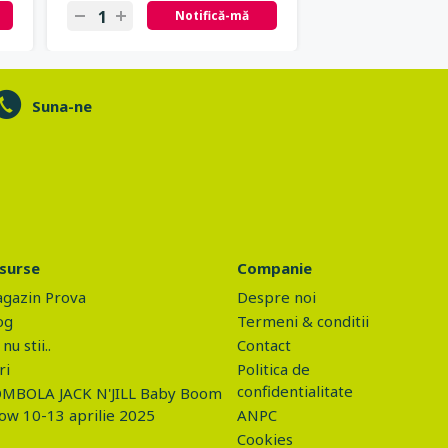
Notifică-mă
Ad
Suna-ne
surse
Companie
gazin Prova
Despre noi
og
Termeni & conditii
nu stii..
Contact
ri
Politica de
confidentialitate
MBOLA JACK N'JILL Baby Boom
ow 10-13 aprilie 2025
ANPC
Cookies