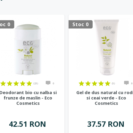
oc 0
Stoc 0
(23)
0
(5)
0
Deodorant bio cu nalba si
Gel de dus natural cu rod
frunze de maslin - Eco
si ceai verde - Eco
Cosmetics
Cosmetics
42.51 RON
37.57 RON