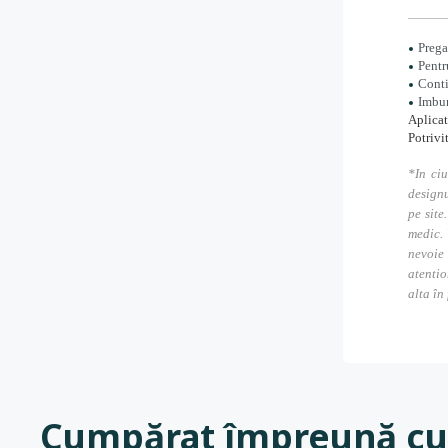
Prega
Pentr
Conti
Imbun
Aplicat
Potrivi
*In ciu
designu
pe site
medic. 
nevoie
atentio
alta în
Cumpărat împreună cu