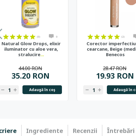
(0)
0
(2)
Natural Glow Drops, elixir
Corector imperfectiun
iluminator cu aloe vera,
cearcane, Beige (medi
stralucire
...
Benecos
44.00 RON
28.47 RON
35.20 RON
19.93 RON
Adaugă în coş
Adaugă în c
criere
Ingrediente
Recenzii
Întrebări