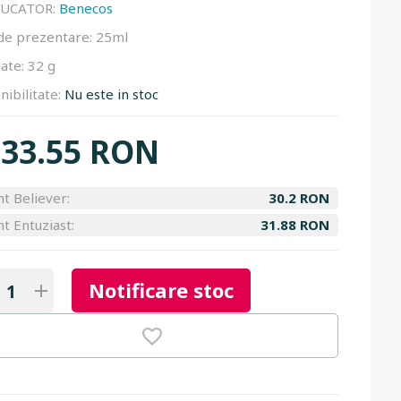
UCATOR:
Benecos
de prezentare:
25ml
ate:
32 g
nibilitate:
Nu este in stoc
33.55 RON
nt Believer:
30.2 RON
nt Entuziast:
31.88 RON
Notificare stoc