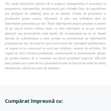
*In ciuda eforturilor noastre de a asigura transparenta si acuratete in
prezentarea informatiilor, producatorii pot schimba lista de ingrediente
sau designul de ambalaj, fara sa ne anunte. Forma de prezentare a
produselor poate contine informatii in plus sau schimbate fata de
informatiile prezentate pe site. Toate informatiile despre produse si pozele
de pe site-ul nostru trebuie luate cu titlu informativ si nu pot inlocui
sfaturile sau prescriptiile unui medic. Va recomandam sa nu va bazati
decizia de achizitionare a unui produs in exclusivitate pe informatiile
prezentate pe site. In cazul in care aveti nevoie de informatii suplimentare,
va rugam sa ne contactati in scris sau telefonic, inainte de achizitie. Va
rugam sa cititi eticheta produsului, atentionarile si instructiunile afisate
pe produs inainte de a consuma sau folosi produsul respectiv. Efectele
unui produs pot varia de la o persoană la alta în funcție de stilul de viață,
metabolism, vârstă sau stare de sănătate.
Cumpărat împreună cu: