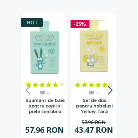
HOT
-25%
-50%
(0)
(0)
0
0
Spumant de baie
Gel de dus
Spu
pentru copii si
pentru bebelusi
pentr
piele sensibila
Yellow, fara
rodi
Blissful
parfum,
al
57.96 RON
53
Bubbles,
...
hipoalergenic,
...
Cos
57.96 RON
43.47 RON
26.