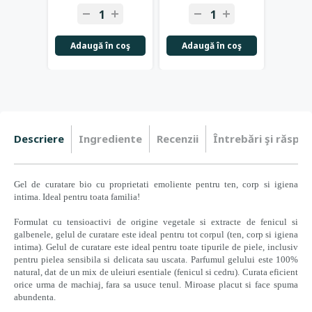
Adaugă în coş
Adaugă în coş
Adau
Descriere
Ingrediente
Recenzii
Întrebări şi răspun
Gel de curatare bio cu proprietati emoliente pentru ten, corp si igiena
intima. Ideal pentru toata familia!
Formulat cu tensioactivi de origine vegetale si extracte de fenicul si
galbenele, gelul de curatare este ideal pentru tot corpul (ten, corp si igiena
intima). Gelul de curatare este ideal pentru toate tipurile de piele, inclusiv
pentru pielea sensibila si delicata sau uscata. Parfumul gelului este 100%
natural, dat de un mix de uleiuri esentiale (fenicul si cedru). Curata eficient
orice urma de machiaj, fara sa usuce tenul. Miroase placut si face spuma
abundenta.