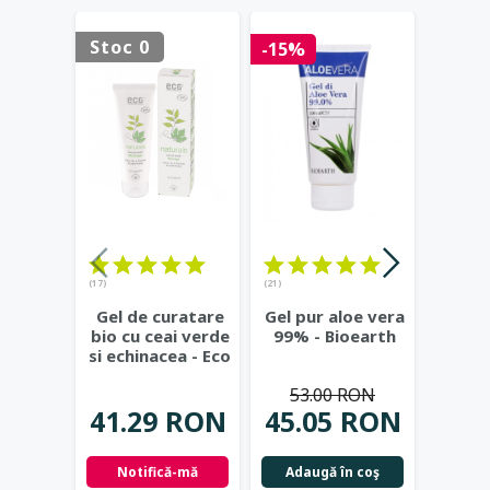
Stoc 0
Stoc 
-15%
(17)
(21)
(23)
Gel de curatare
Gel pur aloe vera
Deod
bio cu ceai verde
99% - Bioearth
cu
si echinacea - Eco
frunz
Cosmetics
...
- Eco
53.00 RON
41.29 RON
45.05 RON
42.
Notifică-mă
Adaugă în coş
Not