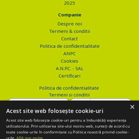
2025
Companie
Despre noi
Termeni & conditii
Contact
Politica de confidentialitate
ANPC
Cookies
A.N.P.C. - SAL
Certificari
Politica de confidentialitate
Termeni si conditii
×
Acest site web folosește cookie-uri
Acest site web folosește cookie-uri pentru a îmbunătăți experiența
Copyright © 2026 PROVA.ro
utilizatorului. Prin utilizarea site-ului nostru web, sunteți de acord cu
toate cookie-urile în conformitate cu Politica noastră privind cookie-
$('.btn_gdpr').click(function() { //alert('test'); var values='';
urile.
Află mai multe