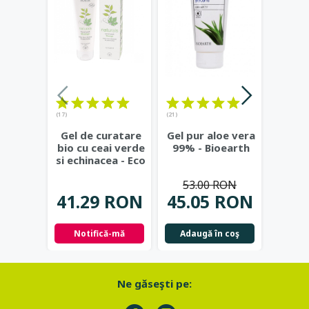
(17)
(21)
(23)
Gel de curatare
Gel pur aloe vera
Deod
bio cu ceai verde
99% - Bioearth
cu
si echinacea - Eco
frunz
Cosmetics
...
- Eco
53.00 RON
41.29 RON
45.05 RON
42.
Notifică-mă
Adaugă în coş
Not
Ne găseşti pe: