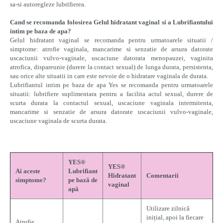
sa-si autoregleze lubrifierea.
Cand se recomanda folosirea Gelul hidratant vaginal si a Lubrifiantului
intim pe baza de apa?
Gelul hidratant vaginal se recomanda pentru urmatoarele situatii /
simptome: atrofie vaginala, mancarime si senzatie de arsura datorate
uscaciunii vulvo-vaginale, uscaciune datorata menopauzei, vaginita
atrofica, dispareunie (durere la contact sexual) de lunga durata, persistenta,
sau orice alte situatii in care este nevoie de o hidratare vaginala de durata.
Lubrifiantul intim pe baza de apa Yes se recomanda pentru urmatoarele
situatii: lubrifiere suplimentara pentru a facilita actul sexual, durere de
scurta durata la contactul sexual, uscaciune vaginala intermitenta,
mancarime si senzatie de arsura datorate uscaciunii vulvo-vaginale,
uscaciune vaginala de scurta durata.
YES®
YES®
Ai aceste
Lubrifiant
Hidratant
Comentarii
simptome?
pe bază de
vaginal
apă
Utilizare zilnică
inițial, apoi la fiecare
Atrofie