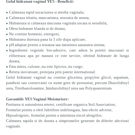
Gelul hidratant vaginal YES - Beneficii:
Calmeaza rapid uscaciunea si atrofia vaginala;
Calmeaza iritatia, mancarimea, senzatia de arsura;
Hidrateaza si calmeaza mucoasa vaginala uscata si sensibila;
Ofera hidratare blanda si de durata;
Nu contine hormoni, estrogeni;
Hidratarea dureaza pana la 3 zile dupa aplicare;
pH adaptat pentru a restaura sau mentinea sanatatea intima;
Ingrediente vegetale bio-adezive, care adera la peretii mucoasei si
elibereaza apa pe masura ce este nevoie, oferind hidratare de lunga
durata;
Fara miros, culoare, nu este lipicios, nu curge;
Reteta inovatoare, protejata prin patent international.
Gelul hidratant vaginal nu contine glicerina, propylen glicol, aspartam,
parabeni sau conservanti cu nume greu de pronuntat, precum Diazolidinyl
urea, Triethanoloamine, Imidazolidinyl urea sau Polyquaternium.
Garantiile YES Vaginal Moisturizer:
Puritatea si naturaletea retetei, certificare organica Soil Association;
Formulat pentru a oferi lubrifiere indelungata, fara efecte adverse;
Hipoalergenic, formulat pentru a minimiza riscul alergiilor;
Calmarea rapida si de durata a simptomelor generate de diferite afectiuni
vaginale.