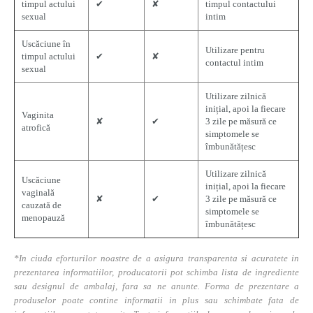
timpul actului
✔
✘
timpul contactului
sexual
intim
Uscăciune în
Utilizare pentru
timpul actului
✔
✘
contactul intim
sexual
Utilizare zilnică
inițial, apoi la fiecare
Vaginita
✘
✔
3 zile pe măsură ce
atrofică
simptomele se
îmbunătățesc
Utilizare zilnică
Uscăciune
inițial, apoi la fiecare
vaginală
✘
✔
3 zile pe măsură ce
cauzată de
simptomele se
menopauză
îmbunătățesc
*In ciuda eforturilor noastre de a asigura transparenta si acuratete in
prezentarea informatiilor, producatorii pot schimba lista de ingrediente
sau designul de ambalaj, fara sa ne anunte. Forma de prezentare a
produselor poate contine informatii in plus sau schimbate fata de