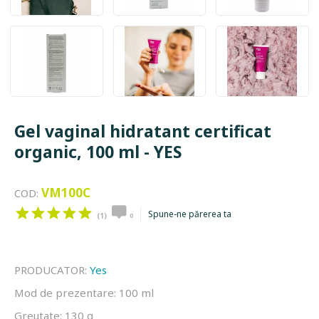
Gel vaginal hidratant certificat
organic, 100 ml - YES
VM100C
COD:
Spune-ne părerea ta
(1)
0
PRODUCATOR:
Yes
Mod de prezentare:
100 ml
Greutate:
130 g