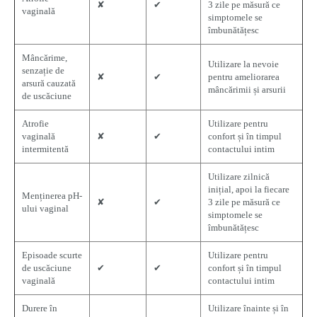
✘
✔
3 zile pe măsură ce
vaginală
simptomele se
îmbunătățesc
Mâncărime,
Utilizare la nevoie
senzație de
✘
✔
pentru ameliorarea
arsură cauzată
mâncărimii și arsurii
de uscăciune
Atrofie
Utilizare pentru
vaginală
✘
✔
confort și în timpul
intermitentă
contactului intim
Utilizare zilnică
inițial, apoi la fiecare
Menținerea pH-
✘
✔
3 zile pe măsură ce
ului vaginal
simptomele se
îmbunătățesc
Episoade scurte
Utilizare pentru
de uscăciune
✔
✔
confort și în timpul
vaginală
contactului intim
Durere în
Utilizare înainte și în