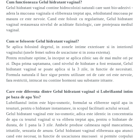
Cum functioneaza Gelul hidratant vaginal?
Gelul hidratant vaginal contine hidrocoloizi naturali care sunt bio-adezivi -
adera la mucoasa vaginala si elibereaza treptat apa, rehidratand mucoasa pe
masura ce este nevoie. Cand este folosit cu regularitate, Gelul hidratant
vaginal restaureaza nivelul de aciditate fiziologic, care protejeaza mediul
vaginal.
Cum se foloseste Gelul hidratant vaginal?
Se aplica folosind degetul, in zonele intime exterioare si in interiorul
vaginului (unele femei sufera de uscaciune si in zona externa).
Pentru rezultate optime, la inceput se aplica zilnic sau de mai multe ori pe
zi. Dupa prima saptamana, cand nivelul de hidratare a fost restaurat, Gelul
hidratant vaginal se poate aplica si la 3 zile, in functie de necesitati.
Formula naturala il face sigur pentru utilizare ori de cate ori este nevoie,
fara restrictii, intrucat nu contine hormoni sau substante iritante.
Care este diferenta dintre Gelul hidratant vaginal si Lubrifiantul intim
pe baza de apa Yes?
Lubrifiantul intim este hipo-osmotic, formulat sa elibereze rapid apa in
tesuturi, pentru o hidratare instantanee, in scopul facilitarii actului sexual.
Gelul hidratant vaginal este iso-osmotic, adica este identic in concentratia
de apa cu tesutul vaginal si va elibera treptat apa, pentru o hidratare de
durata, de 1 pana la 3 zile. Ambele produse calmeaza rapid mancarimea,
iritatiile, senzatia de arsura. Gelul hidratant vaginal elibereaza apa atunci
cand este necesar, in functie de uscaciunea mucoasei si permite corpului