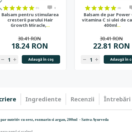
(1)
0
(0)
Balsam pentru stimularea
Balsam de par Power 
cresterii parului Hair
vitamina C si ulei de ca
Growth Miracle,
...
400ml
...
30.41 RON
30.41 RON
18.24 RON
22.81 RON
Adaugă în coş
Adaugă în c
criere
Ingrediente
Recenzii
Întrebări
 par nutritiv cu orez, rozmarin si argan, 200ml - Sattva Ayurveda
teaza parul si scalpul