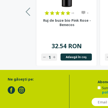
(4)
0
Ruj de buze bio Pink Rose -
Benecos
32.54 RON
Adaugă în coş
Ne găseşti pe:
Abone
Sun
pol