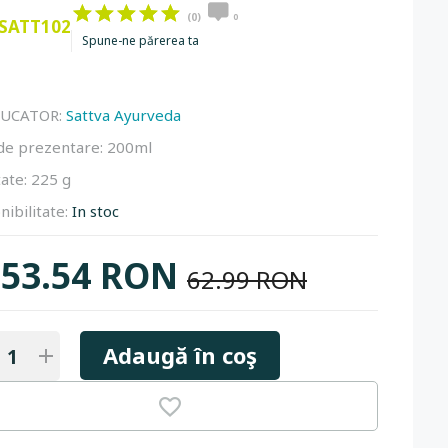
(0)
0
SATT102
Spune-ne părerea ta
UCATOR:
Sattva Ayurveda
de prezentare:
200ml
ate:
225 g
nibilitate:
In stoc
53.54 RON
62.99 RON
Adaugă în coş