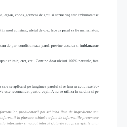
ine, argan, cocos, germeni de grau si rozmarin) care imbunatatesc
at in mod constant, uleiul de orez face ca parul sa fie mai sanatos,
lsam de par: conditioneaza parul, previne uscarea si
imblanzeste
opsit chimic, cret, etc. Contine doar uleiuri 100% naturale, fara
 care se aplica si pe lungimea parului si se lasa sa actioneze 30-
Nu este recomandat pentru copii. A nu se utiliza in sarcina si pe
formatiilor, producatorii pot schimba lista de ingrediente sau
nformatii in plus sau schimbate fata de informatiile prezentate
itlu informativ si nu pot inlocui sfaturile sau prescriptiile unui