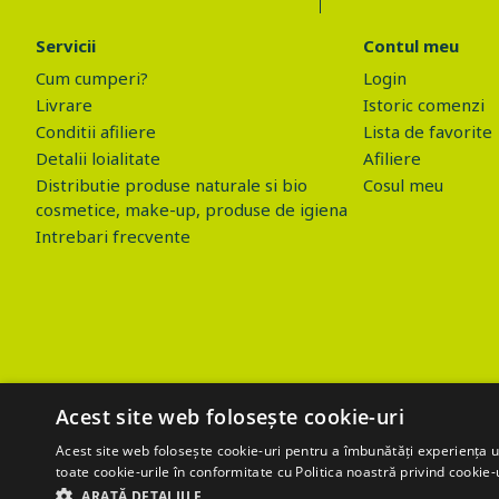
Servicii
Contul meu
Cum cumperi?
Login
Livrare
Istoric comenzi
Conditii afiliere
Lista de favorite
Detalii loialitate
Afiliere
Distributie produse naturale si bio
Cosul meu
cosmetice, make-up, produse de igiena
Intrebari frecvente
Acest site web folosește cookie-uri
Acest site web folosește cookie-uri pentru a îmbunătăți experiența uti
toate cookie-urile în conformitate cu Politica noastră privind cookie-
$('.btn_gdpr').click(function() { //alert('test'); var values=''; values+
ARATĂ DETALIILE