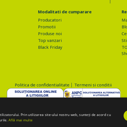
Modalitati de cumparare
Re
Producatori
Ma
Promotii
Bl
Produse noi
Ce 
Top vanzari
Sti
Black Friday
TO
Sh
Politica de confidentialitate
Termeni si conditii
Copyright © 2026 PROVA.ro
lizatorului. Prin utilizarea site-ului nostru web, sunteți de acord cu
urile.
Află mai multe
='action=accept-gdpr'; $.ajax({ method: "POST", url: "https://www.prova.r