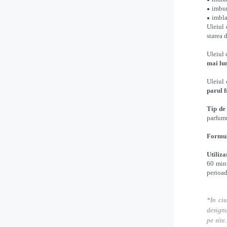
imbun
imbla
Uleiul 
starea 
Uleiul 
mai lun
Uleiul 
parul f
Tip de
parfumu
Formul
Utiliza
60 min
perioad
*In ciu
designu
pe site