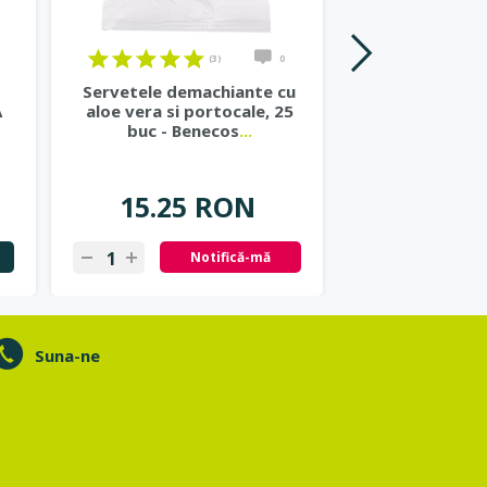
(3)
0
Servetele demachiante cu
Gel de dus 
A
aloe vera si portocale, 25
merisor si ca
buc - Benecos
...
Charge, 
15.25 RON
26.95
Notifică-mă
Ad
Suna-ne