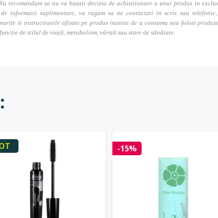
Va recomandam sa nu va bazati decizia de achizitionare a unui produs in exclusivi
 de informatii suplimentare, va rugam sa ne contactati in scris sau telefonic, 
narile si instructiunile afisate pe produs inainte de a consuma sau folosi produs
 funcție de stilul de viață, metabolism, vârstă sau stare de sănătate.
:
OT
-15%