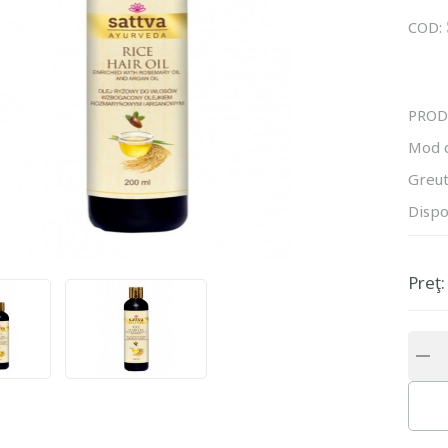
COD:
PROD
Mod 
Greut
Dispo
Preţ: