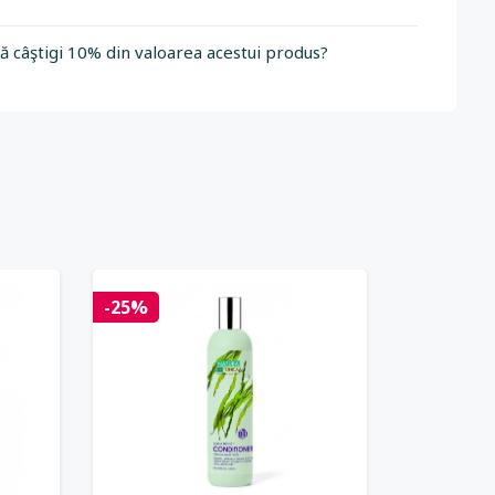
să câştigi 10% din valoarea acestui produs?
-25%
-25%