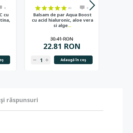
0
(0)
0
C cu
Balsam de par Aqua Boost
Bals
tina,
cu acid hialuronic, aloe vera
Bene
si alge
...
vitami
30.41 RON
22.81 RON
2
oş
Adaugă în coş
 şi răspunsuri