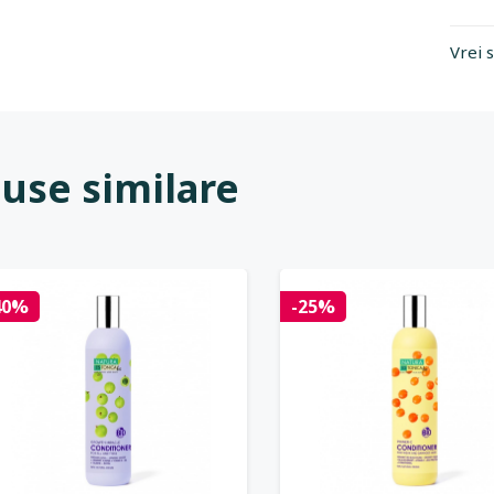
Vrei 
use similare
40%
-25%