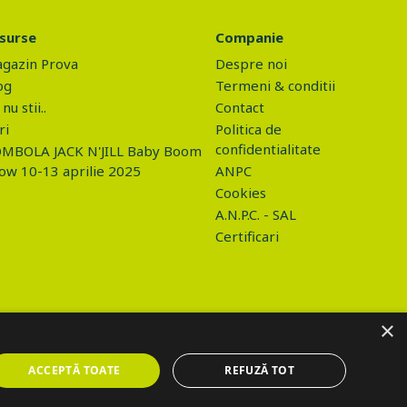
surse
Companie
gazin Prova
Despre noi
og
Termeni & conditii
nu stii..
Contact
ri
Politica de
confidentialitate
MBOLA JACK N'JILL Baby Boom
ow 10-13 aprilie 2025
ANPC
Cookies
A.N.P.C. - SAL
Certificari
×
ACCEPTĂ TOATE
REFUZĂ TOT
o/gdpr.php", data: values, success: function(html) { if (html ==