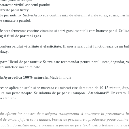
atateste vizibil aspectul parului
nzeste parul frizzy
de par nutritiv Sattva Ayurveda contine mix de uleiuri naturale (orez, susan, masl
de sanatate a parului.
de orez fermentat contine vitamine si acizi grasi esentiali care hranesc parul. Utiliz
g si firul de par mai gros
.
confera parului
vitalitate
si
elasticitate
. Hraneste scalpul si functioneaza ca un ba
rizzy
.
 par
: Uleiul de par nutritiv Sattva este recomandat pentru parul uscat, degradat, v
ri sintetice sau chimicale.
a Ayurvedica 100% naturala
, Made in India.
re
: se aplica pe scalp si se maseaza cu miscari circulare timp de 10-15 minute, dupa
ute sau peste noapte. Se inlatura de pe par cu sampon.
Atentionari
!! Uz extern. 
a alaptarii.
da eforturilor noastre de a asigura transparenta si acuratete in prezentarea in
l de ambalaj, fara sa ne anunte. Forma de prezentare a produselor poate contine i
. Toate informatiile despre produse si pozele de pe site-ul nostru trebuie luate cu t