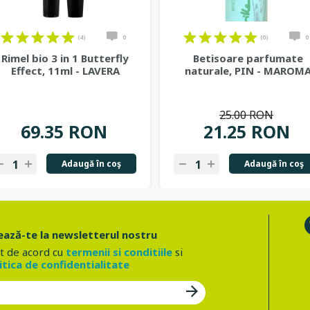
(4)
0
(0)
0
Rimel bio 3 in 1 Butterfly
Betisoare parfumate
Effect, 11ml - LAVERA
naturale, PIN - MAROM
25.00 RON
69.35 RON
21.25 RON
Adaugă în coş
Adaugă în coş
ază-te la newsletterul nostru
t de acord cu
termenii si conditiile
si
itica de confidentialitate