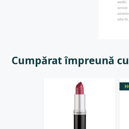
medic. 
nevoie
atentio
alta în
Cumpărat împreună cu
H