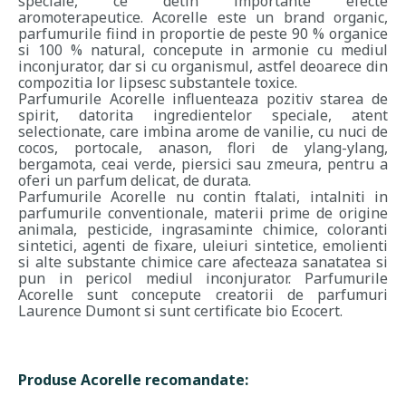
speciale, ce detin importante efecte
aromoterapeutice. Acorelle este un brand organic,
parfumurile fiind in proportie de peste 90 % organice
si 100 % natural, concepute in armonie cu mediul
inconjurator, dar si cu organismul, astfel deoarece din
compozitia lor lipsesc substantele toxice.
Parfumurile Acorelle influenteaza pozitiv starea de
spirit, datorita ingredientelor speciale, atent
selectionate, care imbina arome de vanilie, cu nuci de
cocos, portocale, anason, flori de ylang-ylang,
bergamota, ceai verde, piersici sau zmeura, pentru a
oferi un parfum delicat, de durata.
Parfumurile Acorelle nu contin ftalati, intalniti in
parfumurile conventionale, materii prime de origine
animala, pesticide, ingrasaminte chimice, coloranti
sintetici, agenti de fixare, uleiuri sintetice, emolienti
si alte substante chimice care afecteaza sanatatea si
pun in pericol mediul inconjurator. Parfumurile
Acorelle sunt concepute creatorii de parfumuri
Laurence Dumont si sunt certificate bio Ecocert.
Produse Acorelle recomandate: