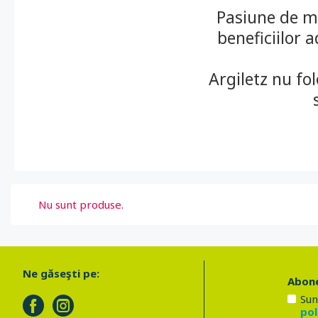
Pasiune de ma
beneficiilor 
Argiletz nu fo
Nu sunt produse.
Ne găseşti pe:
Abone
Sun
pol