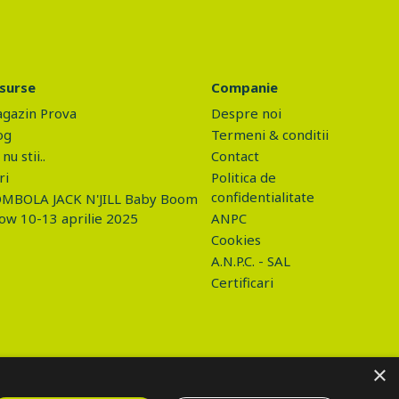
surse
Companie
gazin Prova
Despre noi
og
Termeni & conditii
nu stii..
Contact
ri
Politica de
confidentialitate
MBOLA JACK N'JILL Baby Boom
ow 10-13 aprilie 2025
ANPC
Cookies
A.N.P.C. - SAL
Certificari
×