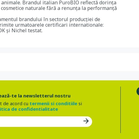
e animale. Brandul italian PuroBIO reflectă dorința
e cosmetice naturale fără a renunța la performanță
mentul brandului în sectorul producției de
rimite urmatoarele certificari internationale:
 și Nichel testat.
ază-te la newsletterul nostru
t de acord cu
termenii si conditiile
si
itica de confidentialitate