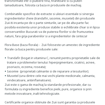
transformate intr-o pulbere fina, hranitoare si cu puteri
tamaduitoare, folosita ca baza in produsele de machiaj.
Combinatiile specifice de extracte si uleiuri esentiale si sinergia
ingredientelor cheie (trandafiri, iasomie, musetel) din produsele
Zuii iti incanta pe de o parte simturile, iar pe de alta parte fac
posibila existenta unor produse stabile si echilibrate chiar si in lipsa
conservantilor. Bucurati-va de puterea florilor si de frumusetea
naturii, fara grija parabenilor si a ingredientelor de sinteza!
Flora Base (baza florala) - Zuii foloseste un amestec de ingrediente
florale ca baza pentru produsele sale:
Trandafir (bogat in vitamina C, renumit pentru proprietatile sale de
tratare a problemelor tenului: hiperpigmentare, cicatrici, acnee,
psoriazis, eczema, roseata);
Iasomie (proprietati calmante si de reparare a tesuturilor);
Musetel (una dintre cele mai vechi plante medicinale, calmanta,
vindecatoare, antiinflamatoare).
Zuii este o gama de machiaj la standarde profesionale, dar cu
formulata cu ingrediente benefice pielii, pure, organice si prin
metode inovatoare, inalt tehnologizate.
Certificarile organice obtinute de Zuii sunt garantia ca produsele