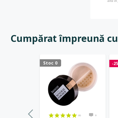
alta în
Cumpărat împreună cu
Stoc 0
-2
(6)
0