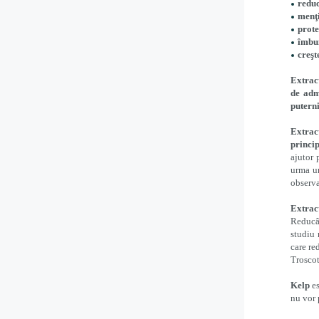
reduc
menţi
prote
îmbun
creşt
Extrac
de adm
puterni
Extrac
princip
ajutor 
urma un
observa
Extrac
Reducâ
studiu 
care re
Troscot
Kelp
es
nu vor 