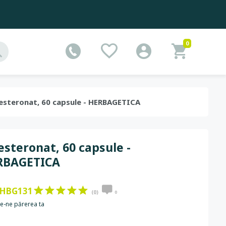
0
olesteronat, 60 capsule - HERBAGETICA
esteronat, 60 capsule -
RBAGETICA
HBG131
(0)
0
e-ne părerea ta