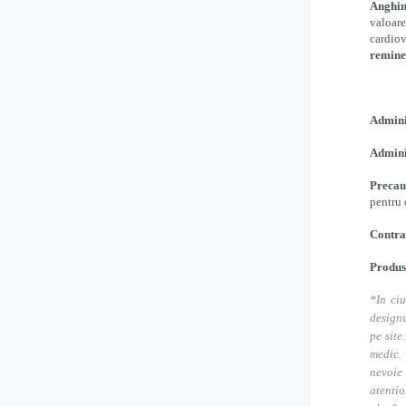
Anghi
valoare
cardiov
remine
Admini
Admini
Precauț
pentru 
Contra
P
rodus
*In ciu
designu
pe site
medic. 
nevoie
atentio