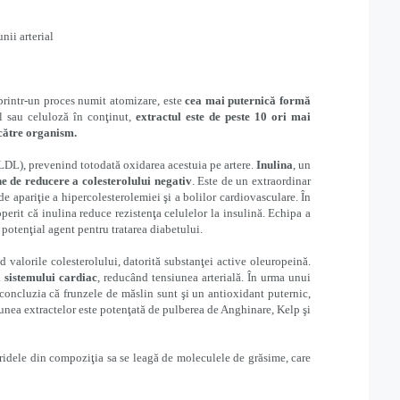
nii arterial
) printr-un proces numit atomizare, este
cea mai puternică formă
l sau celuloză în conţinut,
extractul este de peste 10 ori mai
 către organism.
LDL), prevenind totodată oxidarea acestuia pe artere.
Inulina
, un
e de reducere a colesterolului negativ
. Este de un extraordinar
de apariţie a hipercolesterolemiei şi a bolilor cardiovasculare. În
erit că inulina reduce rezistenţa celulelor la insulină. Echipa a
 potenţial agent pentru tratarea diabetului.
d valorile colesterolului, datorită substanţei active oleuropeină.
l sistemului cardiac
, reducând tensiunea arterială. În urma unui
a concluzia că frunzele de măslin sunt şi un antioxidant puternic,
cţiunea extractelor este potenţată de pulberea de Anghinare, Kelp şi
aridele din compoziţia sa se leagă de moleculele de grăsime, care