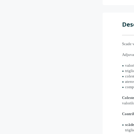
Des
Scade v
Adjuva
valor
trigl
coles
ateros
compl
Colest
valorilo
Contrib
scăde
trigl