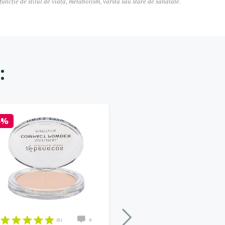
 funcție de stilul de viață, metabolism, vârstă sau stare de sănătate.
:
5%
(3)
0