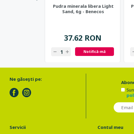
Pudra minerala libera Light
P
Sand, 6g - Benecos
37.62 RON
Notifică-mă
Ne găseşti pe:
Abone
Sun
pol
Servicii
Contul meu