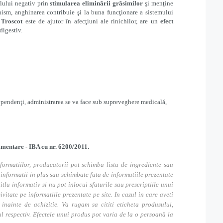
olului negativ prin
stimularea eliminării grăsimilor
şi menţine
anism, anghinarea contribuie şi la buna funcţionare a sistemului
e
Troscot
este de ajutor în afecţiuni ale rinichilor, are un
efect
digestiv.
dependenţi, administrarea se va face sub supreveghere medicală,
limentare - IBA cu nr. 6200/2011.
formatiilor, producatorii pot schimba lista de ingrediente sau
nformatii in plus sau schimbate fata de informatiile prezentate
itlu informativ si nu pot inlocui sfaturile sau prescriptiile unui
tate pe informatiile prezentate pe site. In cazul in care aveti
inainte de achizitie. Va rugam sa cititi eticheta produsului,
ul respectiv. Efectele unui produs pot varia de la o persoană la