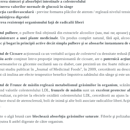
erea sintezei
şi absorbţiei intestinale a colesterolului
nerea valorilor normale de glucoză în sânge
c
ţia cardiovasculară -
previne formarea plăcilor de aterom /
reglează nivelul tensiu
ătăţirea digestiei
erea rezistenţei organismului faţă de radicalii liberi
tul pulbere
, o pulbere fină obținută din extractele alcoolice (sau, mai rar, apoase
inistrare a unei plante medicinale
. Un produs complet natural, fără apă, alcoo
c şi bogat în principii active decât simpla pulbere şi se absoarbe instantaneu de
tul de Cicoare
acționează ca un veritabil
ucigaș de colesterol
cu densitate redusă (
iu activ
conţinut într-o proporţie impresionantă de cicoare, are o
puternică acţiun
persoanelor cu glicemie oscilantă sau cu diabet, care prezintă un risc foarte ridicat 
ui studiu publicat în „Journal of Medicinal Foods", în 2009, cercetătorii au descop
t că inulina are efecte terapeutice benefice împotriva zahărului din sânge şi este un
tul de Frunze de măslin
reglează metabolismul grăsimilor în organism
, scăzân
nd valorile colesterolului LDL,
frunzele de măslin
sunt un
excelent protector a
realizat, cu privire la efectele oxidării colesterolului LDL, cercetătorii au ajuns l
duce riscul de ateroscleroză, boli de inimă şi alte boli asociate radicalilor liberi.A
.
te o algă brună care
blochează absorbţia grăsimilor saturate
. Fibrele şi polizah
putea fi astfel digerate de către organism.