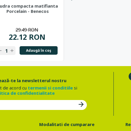
udra compacta matifianta
Porcelain - Benecos
29.49 RON
22.12 RON
Adaugă în coş
ază-te la newsletterul nostru
t de acord cu
termenii si conditiile
si
itica de confidentialitate
Modalitati de cumparare
Re