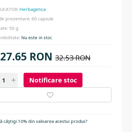
UCATOR:
Herbagetica
de prezentare:
60 capsule
ate:
50 g
nibilitate:
Nu este in stoc
27.65 RON
32.53 RON
Notificare stoc
să câştigi 10% din valoarea acestui produs?