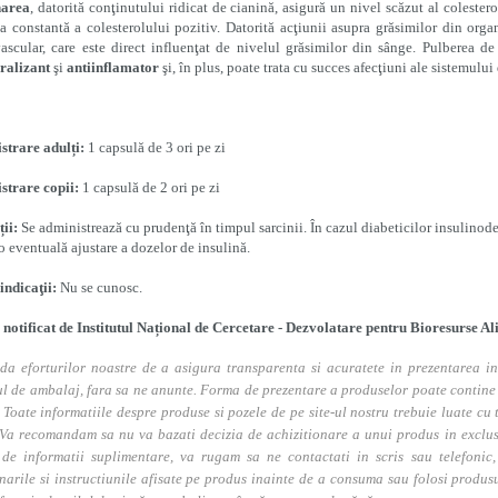
narea
, datorită conţinutului ridicat de cianină, asigură un nivel scăzut al colester
a constantă a colesterolului pozitiv. Datorită acţiunii asupra grăsimilor din org
ascular, care este direct influenţat de nivelul grăsimilor din sânge. Pulberea d
ralizant
şi
antiinflamator
şi, în plus, poate trata cu succes afecţiuni ale sistemului 
strare adulți:
1 capsulă de 3 ori pe zi
strare copii
:
1 capsulă de 2 ori pe zi
ii:
Se administrează cu prudenţă în timpul sarcinii. În cazul diabeticilor insulino
o eventuală ajustare a dozelor de insulină.
indicaţii:
Nu se cunosc.
 notificat de Institutul Național de Cercetare - Dezvolatare pentru Bioresurse A
da eforturilor noastre de a asigura transparenta si acuratete in prezentarea in
l de ambalaj, fara sa ne anunte. Forma de prezentare a produselor poate contine i
. Toate informatiile despre produse si pozele de pe site-ul nostru trebuie luate cu t
Va recomandam sa nu va bazati decizia de achizitionare a unui produs in exclusivi
 de informatii suplimentare, va rugam sa ne contactati in scris sau telefonic, 
narile si instructiunile afisate pe produs inainte de a consuma sau folosi produs