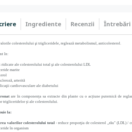
criere
Ingrediente
Recenzii
Întrebări
alorile colesterolului şi trigliceridele, reglează metabolismul, anticolesterol.
nt în:
i ridicate ale colesterolului total şi ale colesterolului LDL
iceride marite
terol
cleroză, arterită
icaţii cardiovasculare ale diabetului
eronat
are în componența sa extracte din plante cu o acțiune puternică de reglar
r trigliceridelor și ale colesterolului.
uie la:
rea valorilor colesterolului total
- reduce proporţia de colesterol „rău" (LDL) /
cr
iceride în organism