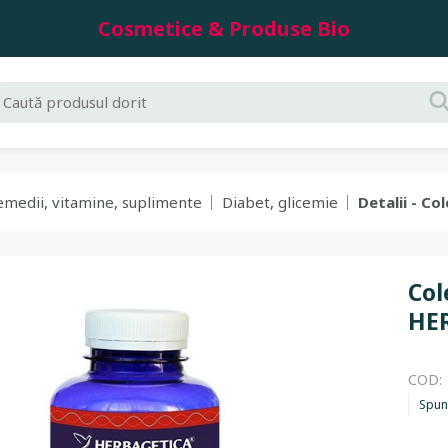
Cosmetice & Produse Bio
emedii, vitamine, suplimente
Diabet, glicemie
Detalii - C
Col
HE
COD:
Spun