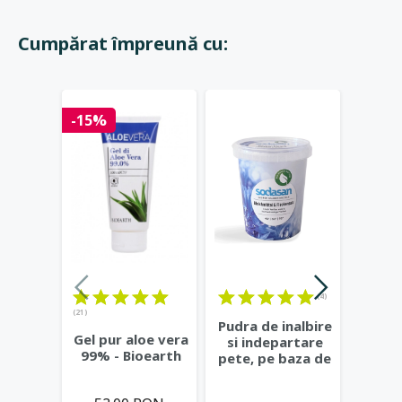
Cumpărat împreună cu:
-15%
(4)
(21)
Pudra de inalbire
Dete
Gel pur aloe vera
si indepartare
pen
99% - Bioearth
pete, pe baza de
Lamai
oxigen activ,
...
S