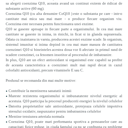
sa alegeti coenzima Q10, aceasta avand un continut extrem de ridicat de
substante active (60 mg).
Coenzima Q10 (cu alta denumire CoQ10 ) este o substanta pe care - intr-o
cantitate mai mica sau mai mare - o produce fiecare organism viu.
Coenzima este necesara pentru functionarea unei enzime.
Q10 se gaseste aproape in fiecare parte a organismului. In cea mai mare
cantitate se gaseste in inima, in rinichi, in ficat si in glanda suprarenala.
Odata cu inaintarea in varsta, producerea acestei enzime scade. In organism,
sistemul imunitar si inima depind in cea mai mare masura de cantitatea
coenzimei Q10 si bineinteles acestea doua vor fi afectate in primul rand de
scadere coenzimei, ca fenomen insotitor al procesului de imbatranire.
In plus, Q10 are un efect antioxidant si organismul este capabil sa profite
de aceasta caracteristica a coenzimei mult mai rapid decat in cazul
celorlalti antioxidanti, precum vitaminele E sau C.
Produsul se recomanda din mai multe motive:
Contribuie la mentinerea sanatatii inimii
Mareste rezistenta organismului si imbunatateste nivelul energetic al
acestuia. Q10 participa la procesul producerii energiei la nivelul celulelor
Datorita proprietatilor sale antioxidante, protejeaza celulele impotriva
stresului oxidativ, raspunzator pentru imbatranirea celulelor
Mentine tensiunea arteriala normala
Coenzima Q10, poate mari performanta sportiva a persoanelor care au
capacitati fizice reduse, in ciuda faptului ca nu se confrunta cu probleme