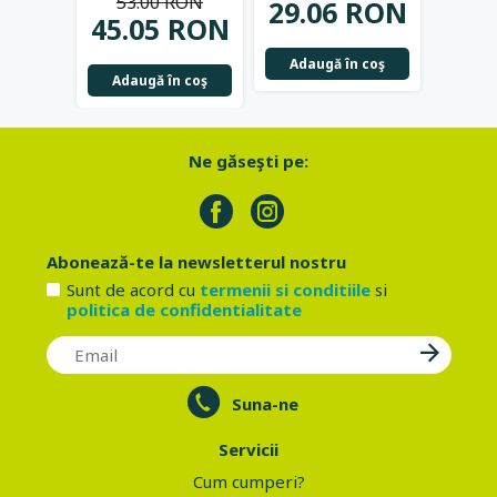
53.00 RON
29.06 RON
20.
45.05 RON
Adaugă în coş
Adau
Adaugă în coş
Ne găseşti pe:
Abonează-te la newsletterul nostru
Sunt de acord cu
termenii si conditiile
si
politica de confidentialitate
Suna-ne
Servicii
Cum cumperi?