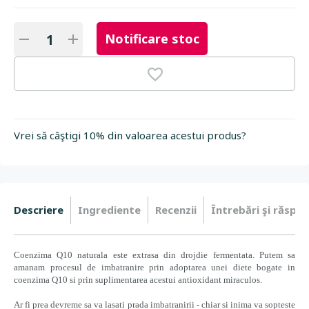
Notificare stoc
Vrei să câştigi 10% din valoarea acestui produs?
Descriere
Ingrediente
Recenzii
Întrebări şi răspun
Coenzima Q10 naturala este extrasa din drojdie fermentata. Putem sa
amanam procesul de imbatranire prin adoptarea unei diete bogate in
coenzima Q10 si prin suplimentarea acestui antioxidant miraculos.
Ar fi prea devreme sa va lasati prada imbatranirii - chiar si inima va sopteste