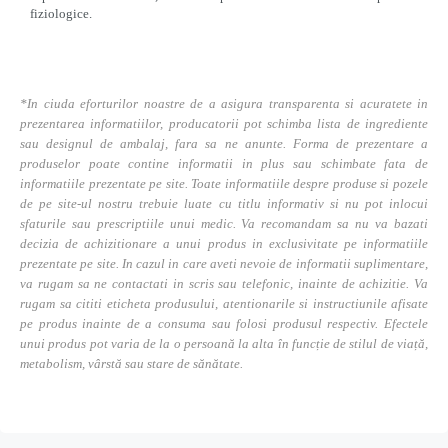
fiziologice.
*In ciuda eforturilor noastre de a asigura transparenta si acuratete in
prezentarea informatiilor, producatorii pot schimba lista de ingrediente
sau designul de ambalaj, fara sa ne anunte. Forma de prezentare a
produselor poate contine informatii in plus sau schimbate fata de
informatiile prezentate pe site. Toate informatiile despre produse si pozele
de pe site-ul nostru trebuie luate cu titlu informativ si nu pot inlocui
sfaturile sau prescriptiile unui medic. Va recomandam sa nu va bazati
decizia de achizitionare a unui produs in exclusivitate pe informatiile
prezentate pe site. In cazul in care aveti nevoie de informatii suplimentare,
va rugam sa ne contactati in scris sau telefonic, inainte de achizitie. Va
rugam sa cititi eticheta produsului, atentionarile si instructiunile afisate
pe produs inainte de a consuma sau folosi produsul respectiv. Efectele
unui produs pot varia de la o persoană la alta în funcție de stilul de viață,
metabolism, vârstă sau stare de sănătate.