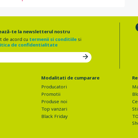
ază-te la newsletterul nostru
t de acord cu
termenii si conditiile
si
itica de confidentialitate
Modalitati de cumparare
Re
Producatori
Ma
Promotii
Bl
Produse noi
Ce 
Top vanzari
Sti
Black Friday
TO
Sh