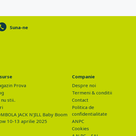
Suna-ne
surse
Companie
gazin Prova
Despre noi
og
Termeni & conditii
nu stii..
Contact
ri
Politica de
confidentialitate
MBOLA JACK N'JILL Baby Boom
ow 10-13 aprilie 2025
ANPC
Cookies
A.N.P.C. - SAL