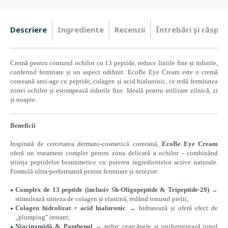
Descriere
Ingrediente
Recenzii
Întrebări şi răspun
Cremă pentru conturul ochilor cu 13 peptide, reduce liniile fine și ridurile,
conferind fermitate și un aspect odihnit.
EcoBe Eye Cream este o cremă
coreeană anti-age cu peptide, colagen și acid hialuronic, ce redă fermitatea
zonei ochilor și estompează ridurile fine. Ideală pentru utilizare zilnică, zi
și noapte.
B
eneficii
Inspirată de cercetarea dermato-cosmetică coreeană,
EcoBe Eye Cream
oferă un tratament complet pentru zona delicată a ochilor - combinând
știința peptidelor biomimetice cu puterea ingredientelor active naturale.
Formulă ultra-performantă pentru fermitate și netezire:
Complex de 13 peptide (inclusiv Sh-Oligopeptide & Tripeptide-29)
→
stimulează sinteza de colagen și elastină, redând tonusul pielii;
Colagen hidrolizat + acid hialuronic
→ hidratează și oferă efect de
„plumping" instant;
Niacinamidă & Panthenol
→ reduc cearcănele și uniformizează tonul