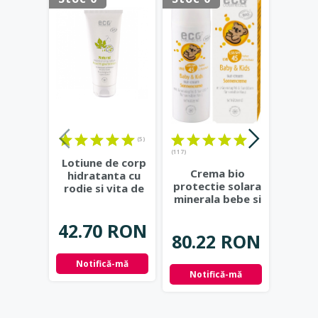
(5)
(117)
(15)
Lotiune de corp
Crema bio
Balsa
hidratanta cu
protectie solara
cu
rodie si vita de
minerala bebe si
maslin
vie - Eco
copii FPS45 -
Eco 
Cosmetics
...
Eco
...
42.70 RON
80.22 RON
12.
Notifică-mă
Notifică-mă
Not