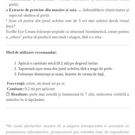
pielii;
Extracte de proteine din mazăre și soia
→ îmbunătățesc elasticitatea și
aspectul sănătos al pielii.
!
Știai că pielea din jurul ochilor este de 5 ori mai subțire decât restul
feței?
EcoBe Eye Cream folosește peptide cu structură biomimetică, create pentru
a „educa" pielea să producă mai mult colagen, fără a o irita.
Mod de utilizare recomandat:
Aplică o cantitate mică (0.2 ml) pe degetul inelar.
Tapotează ușor zona din jurul ochilor, fără a trage de piele.
Folosește dimineața și seara, înainte de crema de față.
Frecvență:
zilnic, de două ori pe zi.
Cantitate:
0.2 ml per aplicare.
⏱️
Rezultate:
piele mai netedă și luminoasă în 7 zile, reducerea vizibilă a
ridurilor în 4 săptămâni.
*In ciuda eforturilor noastre de a asigura transparenta si acuratete in
prezentarea informatiilor, producatorii pot schimba lista de ingrediente