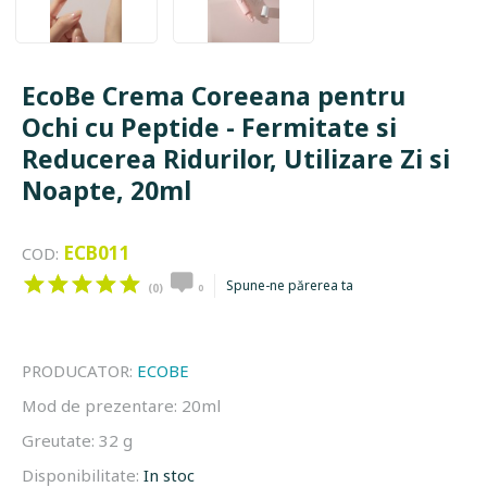
EcoBe Crema Coreeana pentru
Ochi cu Peptide - Fermitate si
Reducerea Ridurilor, Utilizare Zi si
Noapte, 20ml
ECB011
COD:
Spune-ne părerea ta
(0)
0
PRODUCATOR:
ECOBE
Mod de prezentare:
20ml
Greutate:
32 g
Disponibilitate:
In stoc