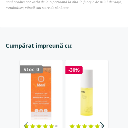
unui produs pot varia de la o persoană la alta în funcție de stilul de viață,
metabolism, vârstă sau stare de sănătate.
Cumpărat împreună cu:
Stoc 0
-30%
-35%
(0)
(0)