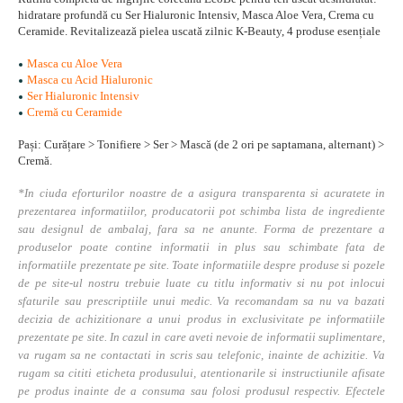
hidratare profundă cu Ser Hialuronic Intensiv, Masca Aloe Vera, Crema cu
Ceramide. Revitalizează pielea uscată zilnic K-Beauty, 4 produse esențiale
Masca cu Aloe Vera
Masca cu Acid Hialuronic
Ser Hialuronic Intensiv
Cremă cu Ceramide
Pași: Curățare > Tonifiere > Ser > Mască (de 2 ori pe saptamana, alternant) >
Cremă.
*In ciuda eforturilor noastre de a asigura transparenta si acuratete in
prezentarea informatiilor, producatorii pot schimba lista de ingrediente
sau designul de ambalaj, fara sa ne anunte. Forma de prezentare a
produselor poate contine informatii in plus sau schimbate fata de
informatiile prezentate pe site. Toate informatiile despre produse si pozele
de pe site-ul nostru trebuie luate cu titlu informativ si nu pot inlocui
sfaturile sau prescriptiile unui medic. Va recomandam sa nu va bazati
decizia de achizitionare a unui produs in exclusivitate pe informatiile
prezentate pe site. In cazul in care aveti nevoie de informatii suplimentare,
va rugam sa ne contactati in scris sau telefonic, inainte de achizitie. Va
rugam sa cititi eticheta produsului, atentionarile si instructiunile afisate
pe produs inainte de a consuma sau folosi produsul respectiv. Efectele