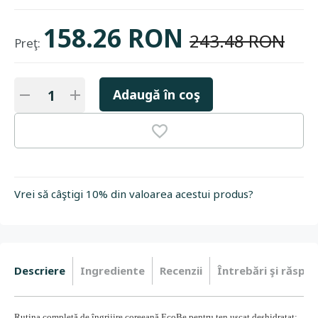
158.26 RON
243.48 RON
Preţ:
Adaugă în coş
Vrei să câştigi 10% din valoarea acestui produs?
Descriere
Ingrediente
Recenzii
Întrebări şi răspun
Rutina completă de îngrijire coreeană EcoBe pentru ten uscat deshidratat: