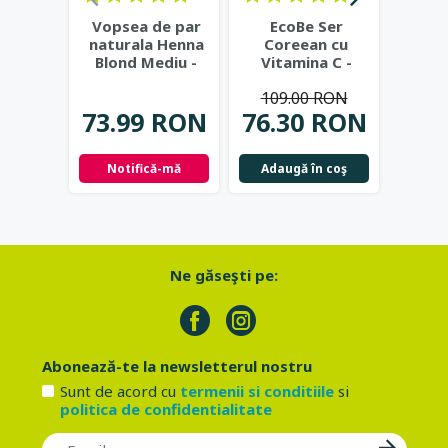
Vopsea de par
EcoBe Ser
EcoBe
naturala Henna
Coreean cu
Ritu
Blond Mediu -
Vitamina C -
rutin
Khadi
Anti-Pete,
hi
109.00 RON
243
Luminozitate si
...
in
73.99 RON
76.30 RON
1
Notifică-mă
Adaugă în coş
Adau
Ne găseşti pe:
Abonează-te la newsletterul nostru
Sunt de acord cu
termenii si conditiile
si
politica de confidentialitate