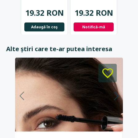
19.32 RON
19.32 RON
19.
Adaugă în coş
Notifică-mă
Not
Alte știri care te-ar putea interesa