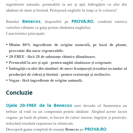
ingrediente naturale, permeabile la aer și apă, îmbogățite cu ulei din
sâmburi de mere și biotină. Protejează unghiile în timp ce le colorezi!
Benecos
PROVA.RO
Brandul
, disponibil pe
, combină estetica
culorilor vibrante cu grija pentru sănătatea unghiilor.
Caracteristici principale:
Minim 80% ingrediente de origine naturală
, pe bază de plante,
provenite din surse regenerabile.
20-FREE
- fără 20 de substanțe chimice dăunătoare.
Permeabil la aer și apă
- pentru unghii sănătoase și oxigenate.
Îmbogățit cu ulei din sâmburi de mere franțuzești
(rezultat secundar al
producției de cidru) și
biotină
- pentru rezistență și strălucire.
Vegan
- fără ingrediente de origine animală.
Concluzie
Ojele 20-FREE de la Benecos
sunt dovada că frumusețea nu
trebuie să vină cu un compromis pentru sănătate. Alegând aceste lacuri
vegane, pe bază de plante, te bucuri de culori intense, îngrijire și protecție,
reducând totodată expunerea la chimicale.
PROVA.RO
Descoperă gama completă de nuanțe
Benecos
pe