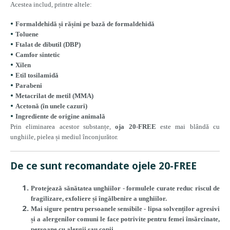
Acestea includ, printre altele:
Formaldehidă
și rășini pe bază de formaldehidă
Toluene
Ftalat de dibutil (DBP)
Camfor sintetic
Xilen
Etil tosilamidă
Parabeni
Metacrilat de metil (MMA)
Acetonă
(în unele cazuri)
Ingrediente de origine animală
Prin eliminarea acestor substanțe,
oja 20-FREE
este mai blândă cu
unghiile, pielea și mediul înconjurător.
De ce sunt recomandate ojele 20-FREE
Protejează sănătatea unghiilor
- formulele curate reduc riscul de
fragilizare, exfoliere și îngălbenire a unghiilor.
Mai sigure pentru persoanele sensibile
- lipsa solvenților agresivi
și a alergenilor comuni le face potrivite pentru femei însărcinate,
persoane cu alergii sau copii.