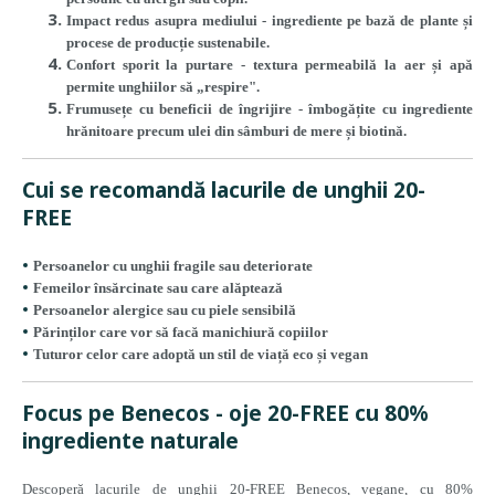
Impact redus asupra mediului
- ingrediente pe bază de plante și
procese de producție sustenabile.
Confort sporit la purtare
- textura permeabilă la aer și apă
permite unghiilor să „respire".
Frumusețe cu beneficii de îngrijire
- îmbogățite cu ingrediente
hrănitoare precum ulei din sâmburi de mere și biotină.
Cui se recomandă lacurile de unghii 20-
FREE
Persoanelor cu unghii fragile sau deteriorate
Femeilor însărcinate sau care alăptează
Persoanelor alergice sau cu piele sensibilă
Părinților care vor să facă manichiură copiilor
Tuturor celor care adoptă un stil de viață eco și vegan
Focus pe Benecos - oje 20-FREE cu 80%
ingrediente naturale
Descoperă lacurile de unghii 20-FREE Benecos, vegane, cu 80%