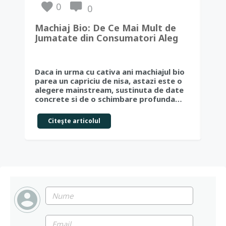
0
0
Machiaj Bio: De Ce Mai Mult de
Rev
Jumatate din Consumatori Aleg
ten
Frumusetea Naturala in 2026
rez
pr
Daca in urma cu cativa ani machiajul bio
În u
parea un capriciu de nisa, astazi este o
fen
alegere mainstream, sustinuta de date
red
concrete si de o schimbare profunda…
pie
Citeşte articolul