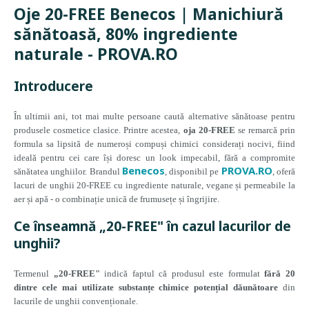
Oje 20-FREE Benecos | Manichiură
sănătoasă, 80% ingrediente
naturale - PROVA.RO
Introducere
În ultimii ani, tot mai multe persoane caută alternative sănătoase pentru
produsele cosmetice clasice. Printre acestea,
oja 20-FREE
se remarcă prin
formula sa lipsită de numeroși compuși chimici considerați nocivi, fiind
ideală pentru cei care își doresc un look impecabil, fără a compromite
Benecos
PROVA.RO
sănătatea unghiilor. Brandul
, disponibil pe
, oferă
lacuri de unghii 20-FREE cu ingrediente naturale, vegane și permeabile la
aer și apă - o combinație unică de frumusețe și îngrijire.
Ce înseamnă „20-FREE" în cazul lacurilor de
unghii?
Termenul
„20-FREE"
indică faptul că produsul este formulat
fără 20
dintre cele mai utilizate substanțe chimice potențial dăunătoare
din
lacurile de unghii convenționale.