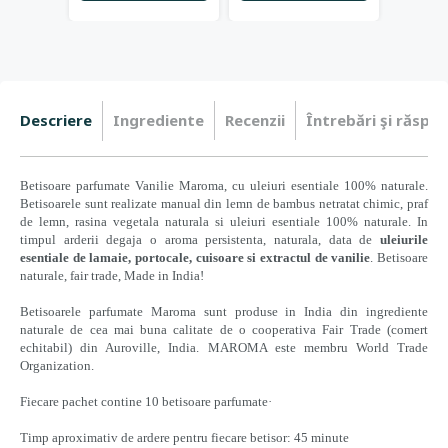
Descriere
Ingrediente
Recenzii
Întrebări şi răspun
Betisoare parfumate
Vanilie Maroma, cu uleiuri esentiale 100% naturale.
Betisoarele sunt realizate manual din lemn de bambus netratat chimic, praf
de lemn, rasina vegetala naturala si uleiuri esentiale 100% naturale. In
timpul arderii degaja o aroma persistenta, naturala, data de
uleiurile
esentiale de
lamaie, portocale, cuisoare si extractul de vanilie
. Betisoare
naturale, fair trade, Made in India!
Betisoarele parfumate Maroma sunt produse in India din ingrediente
naturale de cea mai buna calitate de o cooperativa Fair Trade (comert
echitabil) din Auroville, India. MAROMA este membru World Trade
Organization.
Fiecare pachet contine 10 betisoare parfumate·
Timp aproximativ de ardere pentru fiecare betisor: 45 minute