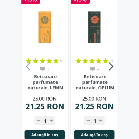
(0)
(0)
0
0
Betisoare
Betisoare
Be
parfumate
parfumate
pa
naturale, LEMN
naturale, OPIUM
na
DE SANTAL -
FLOWER -
VA
25.00 RON
25.00 RON
25
MAROMA
MAROMA
M
21.25 RON
21.25 RON
21.
Adaugă în coş
Adaugă în coş
Adau