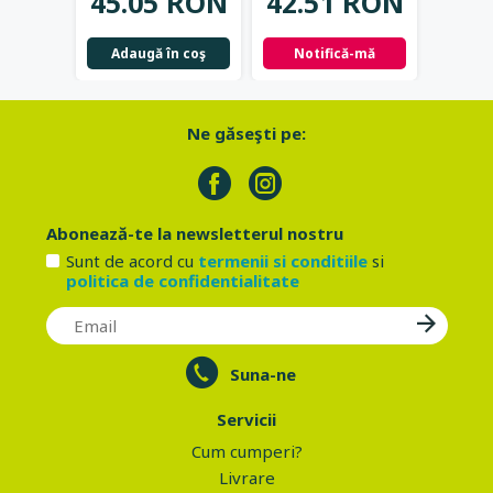
45.05 RON
42.51 RON
Not
Adaugă în coş
Notifică-mă
Ne găseşti pe:
Abonează-te la newsletterul nostru
Sunt de acord cu
termenii si conditiile
si
politica de confidentialitate
Suna-ne
Servicii
Cum cumperi?
Livrare