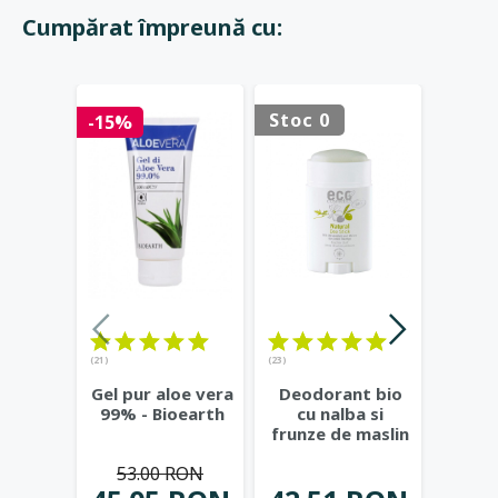
Cumpărat împreună cu:
Stoc 0
Stoc 
-15%
(21)
(23)
Lotiu
Gel pur aloe vera
Deodorant bio
hidr
99% - Bioearth
cu nalba si
rodie
frunze de maslin
v
- Eco Cosmetics
Cos
53.00 RON
42.