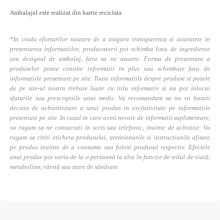
Ambalajul este realizat din hartie reciclata
*In ciuda eforturilor noastre de a asigura transparenta si acuratete in
prezentarea informatiilor, producatorii pot schimba lista de ingrediente
sau designul de ambalaj, fara sa ne anunte. Forma de prezentare a
produselor poate contine informatii in plus sau schimbate fata de
informatiile prezentate pe site. Toate informatiile despre produse si pozele
de pe site-ul nostru trebuie luate cu titlu informativ si nu pot inlocui
sfaturile sau prescriptiile unui medic. Va recomandam sa nu va bazati
decizia de achizitionare a unui produs in exclusivitate pe informatiile
prezentate pe site. In cazul in care aveti nevoie de informatii suplimentare,
va rugam sa ne contactati in scris sau telefonic, inainte de achizitie. Va
rugam sa cititi eticheta produsului, atentionarile si instructiunile afisate
pe produs inainte de a consuma sau folosi produsul respectiv. Efectele
unui produs pot varia de la o persoană la alta în funcție de stilul de viață,
metabolism, vârstă sau stare de sănătate.