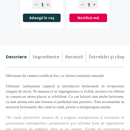
Adaugă în coş
Notifică-mă
Not
Descriere
Ingrediente
Recenzii
Întrebări şi răspun
Odorizant de camera certificat bio, cu uleiuri esentiale naturale.
Utilizare: indepartati capacul si introduceti betisoarele in recipientul
elegant de sticla. Pe masura ce se impregneaza cu lichid, acestea vor elibera
in camera un miros placut si echilibrat. Cu cat folositi mai multe betisoare,
cu atat aroma este mai intensa si parfumul mai puternic. Este recomandat sa
intorceti betisoarele din cand in cand, pentru a reimprospata aroma.
*In ciuda eforturilor noastre de a asigura transparenta si acuratete in
prezentarea informatiilor, producatorii pot schimba lista de ingrediente
sau designul de ambalaj, fara sa ne anunte. Forma de prezentare a