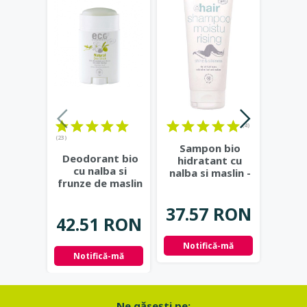
(4)
(23)
Sampon bio
Bals
Deodorant bio
hidratant cu
inten
cu nalba si
nalba si maslin -
de m
frunze de maslin
Eco Cosmetics
cat
- Eco Cosmetics
Cos
37.57 RON
42.
42.51 RON
Notifică-mă
Not
Notifică-mă
Ne găseşti pe: