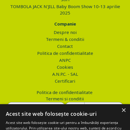
TOMBOLA JACK N'JILL Baby Boom Show 10-13 aprilie
2025
Companie
Despre noi
Termeni & conditii
Contact
Politica de confidentialitate
ANPC
Cookies
A.N.P.C. - SAL
Certificari
Politica de confidentialitate
Termeni si conditii
×
Acest site web folosește cookie-uri
Acest site web folosește cookie-uri pentru a îmbunătăți experiența
Copyright © 2026 PROVA.ro
utilizatorului. Prin utilizarea site-ului nostru web, sunteți de acord cu