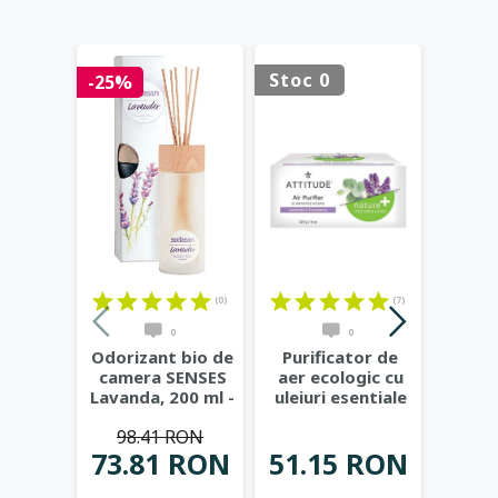
Stoc 0
Stoc 
-25%
(0)
(7)
0
0
Odorizant bio de
Purificator de
Puri
camera SENSES
aer ecologic cu
Aer 
Lavanda, 200 ml -
uleiuri esentiale
pent
Sodasan
din eucalipt
...
Copii
98.41 RON
N
73.81 RON
51.15 RON
51.