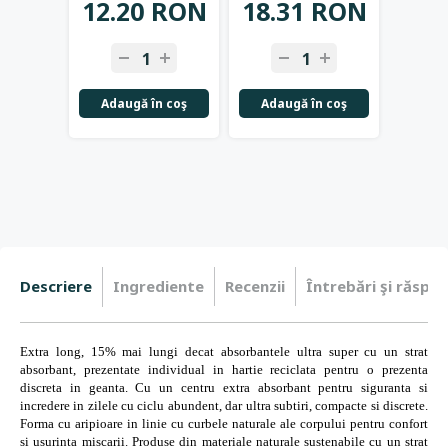
12.20 RON
18.31 RON
18.
-
+
-
+
-
Adaugă în coş
Adaugă în coş
Adau
Descriere
Ingrediente
Recenzii
Întrebări şi răspun
Extra long, 15% mai lungi decat absorbantele ultra super cu un strat
absorbant, prezentate individual in hartie reciclata pentru o prezenta
discreta in geanta. Cu un centru extra absorbant pentru siguranta si
incredere in zilele cu ciclu abundent, dar ultra subtiri, compacte si discrete.
Forma cu aripioare in linie cu curbele naturale ale corpului pentru confort
si usurinta miscarii. Produse din materiale naturale sustenabile cu un strat