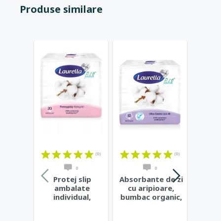
Produse similare
(0)
(0)
0
0
Protej slip
Absorbante de zi
Abso
ambalate
cu aripioare,
no
individual,
bumbac organic,
ar
bumbac organic,
3 picaturi,
bumba
20buc - Laurella
...
12buc
...
4 p