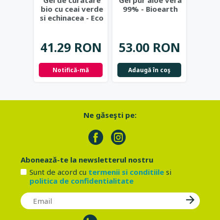
Gel de curatare
Gel pur aloe vera
Deod
bio cu ceai verde
99% - Bioearth
cu
si echinacea - Eco
frunz
Cosmetics
...
- Eco
41.29 RON
53.00 RON
42.
Notifică-mă
Adaugă în coş
Not
Ne găseşti pe:
Abonează-te la newsletterul nostru
Sunt de acord cu
termenii si conditiile
si
politica de confidentialitate