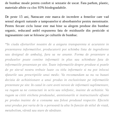
de bumbac moale pentru confort si senzatie de uscat. Fara parfum, plastic,
materiale albite cu clor. 93% biodegradabile.
De peste 15 ani, Natracare este marca de incredere a femeilor care vad
sensul alegerii naturale a tampoanelor si absorbantelor pentru menstruatie.
Pentru fiecare ciclu lunar este mai bine sa alegem produse din bumbac
organic, reducand astfel expunerea fata de reziduurile din pesticide si
ingrasaminte care se folosesc pe culturile de bumbac.
*In ciuda eforturilor noastre de a asigura transparenta si acuratete in
prezentarea informatiilor, producatorii pot schimba lista de ingrediente
sau designul de ambalaj, fara sa ne anunte. Forma de prezentare a
produselor poate contine informatii in plus sau schimbate fata de
informatiile prezentate pe site. Toate informatiile despre produse si pozele
de pe site-ul nostru trebuie luate cu titlu informativ si nu pot inlocui
sfaturile sau prescriptiile unui medic. Va recomandam sa nu va bazati
decizia de achizitionare a unui produs in exclusivitate pe informatiile
prezentate pe site. In cazul in care aveti nevoie de informatii suplimentare,
va rugam sa ne contactati in scris sau telefonic, inainte de achizitie. Va
rugam sa cititi eticheta produsului, atentionarile si instructiunile afisate
pe produs inainte de a consuma sau folosi produsul respectiv. Efectele
unui produs pot varia de la o persoană la alta în funcție de stilul de viață,
metabolism, vârstă sau stare de sănătate.