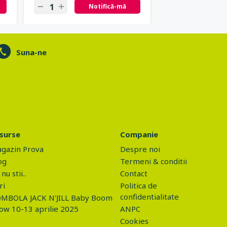
Notifică-mă
N
Suna-ne
surse
Companie
gazin Prova
Despre noi
og
Termeni & conditii
nu stii..
Contact
ri
Politica de
confidentialitate
MBOLA JACK N'JILL Baby Boom
ow 10-13 aprilie 2025
ANPC
Cookies