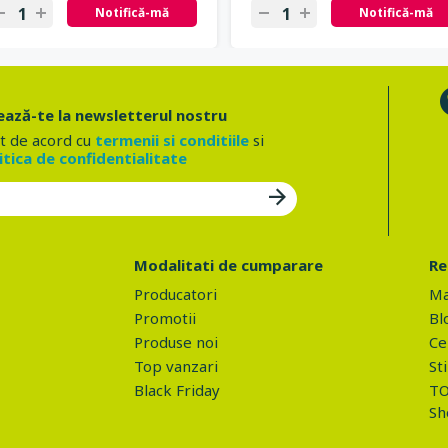
Notifică-mă
Notifică-mă
ază-te la newsletterul nostru
t de acord cu
termenii si conditiile
si
itica de confidentialitate
Modalitati de cumparare
Re
Producatori
Ma
Promotii
Bl
Produse noi
Ce 
Top vanzari
Sti
Black Friday
TO
Sh