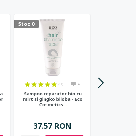
Stoc 0
Stoc 0
(16)
0
ta
Sampon reparator bio cu
Gel de par bi
or
mirt si gingko biloba - Eco
volum - Eco
Cosmetics
...
37.57 RON
42.19