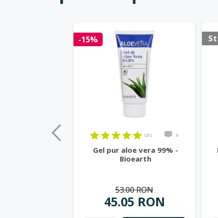
St
-15%
(21)
0
Gel pur aloe vera 99% -
Bioearth
53.00 RON
45.05 RON