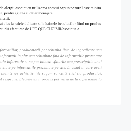
de alergii asociat cu utilizarea acestui
sapun natural
este minim.
e, pentru igiena si chiar menajere.
itatii.
ai ales la rufele delicate si la hainele bebelusilor fiind un produs
se studii efectuate de UFC QUE CHOISIR(asociatie a
formatiilor, producatorii pot schimba lista de ingrediente sau
nformatii in plus sau schimbate fata de informatiile prezentate
itlu informativ si nu pot inlocui sfaturile sau prescriptiile unui
tate pe informatiile prezentate pe site. In cazul in care aveti
inainte de achizitie. Va rugam sa cititi eticheta produsului,
ul respectiv. Efectele unui produs pot varia de la o persoană la