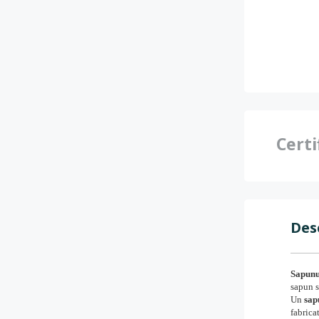
Certi
Des
Sapunu
sapun s
Un
sap
fabrica