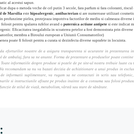
tic al acestui sapun.
icat dupa o metoda veche de cel putin 3 secole, fara parfum si fara coloranti, riscul 
l de Marsilia
este
hipoalergenic
,
antibacterian
si are numeroase utilizari cosmetic
in profunzime pielea, protejeaza impotriva factorilor de mediu si calmeaza diverse ir
i folosit pentru spalarea rufelor avand o
puternica actiune antipete
si este indicat m
rgenic. Eficacitatea inegalabila in scoaterea petelor a fost demonstrata prin diver
torilor, membra a Biroului european a Uniunii Consumatorilor)
nea poate fi folosit pentru a curata si dezinfecta diverse suprafete in locuinta.
da eforturilor noastre de a asigura transparenta si acuratete in prezentarea in
l de ambalaj, fara sa ne anunte. Forma de prezentare a produselor poate contine i
. Toate informatiile despre produse si pozele de pe site-ul nostru trebuie luate cu t
Va recomandam sa nu va bazati decizia de achizitionare a unui produs in exclusivi
 de informatii suplimentare, va rugam sa ne contactati in scris sau telefonic, 
narile si instructiunile afisate pe produs inainte de a consuma sau folosi produs
 funcție de stilul de viață, metabolism, vârstă sau stare de sănătate.
: