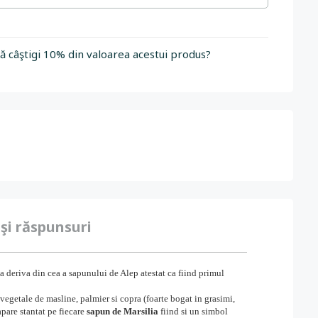
să câştigi 10% din valoarea acestui produs?
 şi răspunsuri
a deriva din cea a sapunului de Alep atestat ca fiind primul
 vegetale de masline, palmier si copra (foarte bogat in grasimi,
apare stantat pe fiecare
sapun de Marsilia
fiind si un simbol