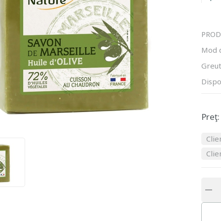
PROD
Mod 
Greut
Dispo
Preţ:
Clie
Clie