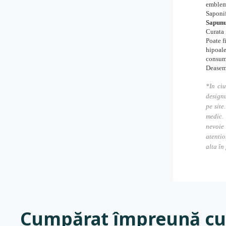
emblema
Saponif
Sapunu
Curata 
Poate f
hipoale
consuma
Deaseme
*In ciu
designu
pe site
medic. 
nevoie
atentio
alta în
Cumpărat împreună cu