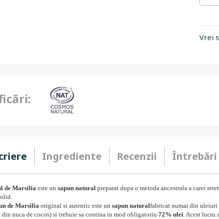
Vrei 
ficări:
criere
Ingrediente
Recenzii
Întrebări
l de Marsilia
este un
sapun natural
preparat dupa o metoda ancestrala a carei retet
olid.
un de Marsilia
original si autentic este un
sapun nat
ural
fabricat numai din uleiuri
t din nuca de cocos) si trebuie sa contina in mod obligatoriu
72% ulei
. Acest lucru 