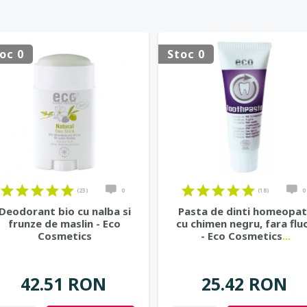
oc 0
Stoc 0
(23)
0
(18)
0
Deodorant bio cu nalba si
Pasta de dinti homeopa
frunze de maslin - Eco
cu chimen negru, fara flu
Cosmetics
- Eco Cosmetics
...
42.51 RON
25.42 RON