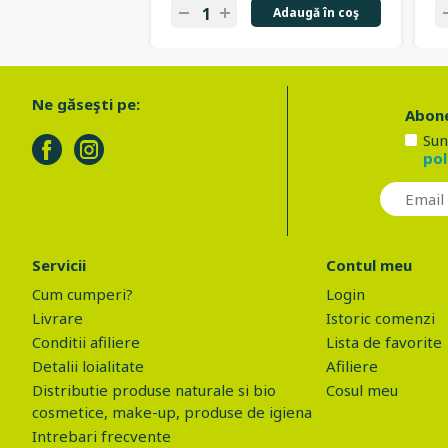
Adaugă în coş
Ne găseşti pe:
Abone
Sun
pol
Servicii
Contul meu
Cum cumperi?
Login
Livrare
Istoric comenzi
Conditii afiliere
Lista de favorite
Detalii loialitate
Afiliere
Distributie produse naturale si bio
Cosul meu
cosmetice, make-up, produse de igiena
Intrebari frecvente