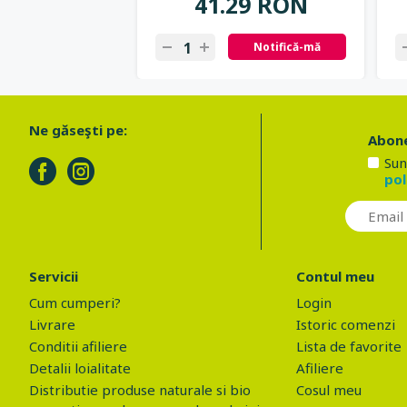
41.29 RON
Notifică-mă
Ne găseşti pe:
Abone
Sun
pol
Servicii
Contul meu
Cum cumperi?
Login
Livrare
Istoric comenzi
Conditii afiliere
Lista de favorite
Detalii loialitate
Afiliere
Distributie produse naturale si bio
Cosul meu