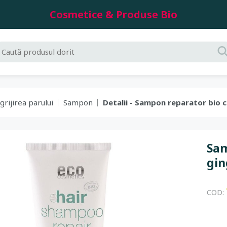
Cosmetice & Produse Bio
grijirea parului
Sampon
Detalii - Sampon reparator bio c
Sam
gin
COD: