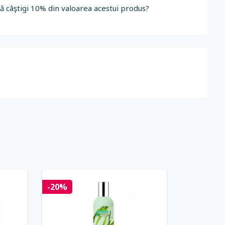
să câştigi 10% din valoarea acestui produs?
-20%
-20%