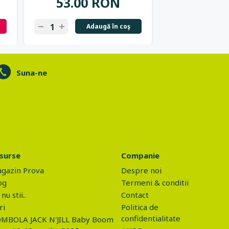
53.00 RON
37.57
Adaugă în coş
N
Suna-ne
surse
Companie
gazin Prova
Despre noi
og
Termeni & conditii
nu stii..
Contact
ri
Politica de
confidentialitate
MBOLA JACK N'JILL Baby Boom