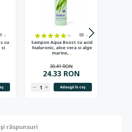
0
(0)
0
s cu
Sampon Aqua Boost cu acid
Sam
 si
hialuronic, aloe vera si alge
vitamina
marine,
...
por
30.41 RON
24.33 RON
2
oş
Adaugă în coş
 şi răspunsuri