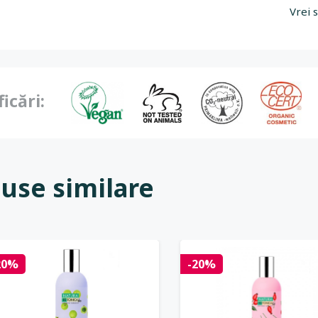
Vrei 
ficări:
use similare
20%
-20%