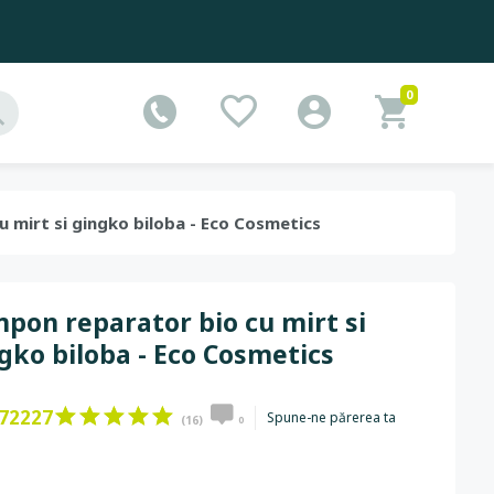
0
u mirt si gingko biloba - Eco Cosmetics
pon reparator bio cu mirt si
gko biloba - Eco Cosmetics
72227
Spune-ne părerea ta
(16)
0