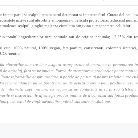
e intens parul si scalpul, repara parul deteriorat si intareste firul. Curata delicat,
redientele active sunt absorbite si formeaza o pelicula protectoare, reducand numarul 
stimuleaza scalpul, gingko regleaza circulatia sangvina si regenerarea celulelor.
in totalul ingredientelor
sunt naturale sau de origine naturala; 12,25% din tot
.
l este: 100% natural, 100% vegan, fara parfum, conservanti, coloranti sintetici, 
 CO2-neutru.
da eforturilor noastre de a asigura transparenta si acuratete in prezentarea in
l de ambalaj, fara sa ne anunte. Forma de prezentare a produselor poate contine i
. Toate informatiile despre produse si pozele de pe site-ul nostru trebuie luate cu t
Va recomandam sa nu va bazati decizia de achizitionare a unui produs in exclusivi
 de informatii suplimentare, va rugam sa ne contactati in scris sau telefonic, 
narile si instructiunile afisate pe produs inainte de a consuma sau folosi produs
 funcție de stilul de viață, metabolism, vârstă sau stare de sănătate.