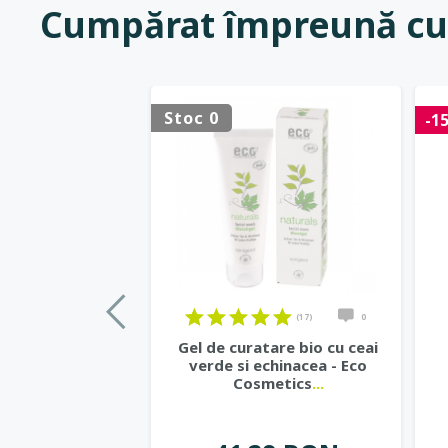
Cumpărat împreună cu
Stoc 0
-1
(17)
0
Gel de curatare bio cu ceai
verde si echinacea - Eco
Cosmetics
...