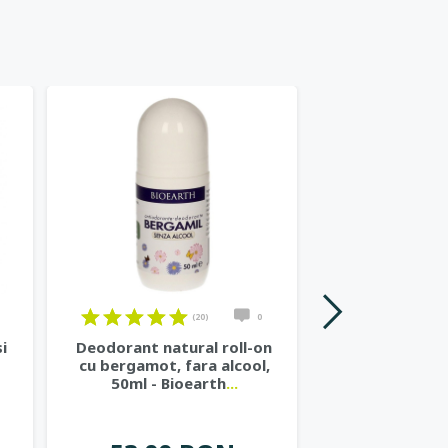
Stoc 0
(20)
0
i
Deodorant natural roll-on
Gel de dus nat
cu bergamot, fara alcool,
si ceai ve
50ml - Bioearth
...
Cosme