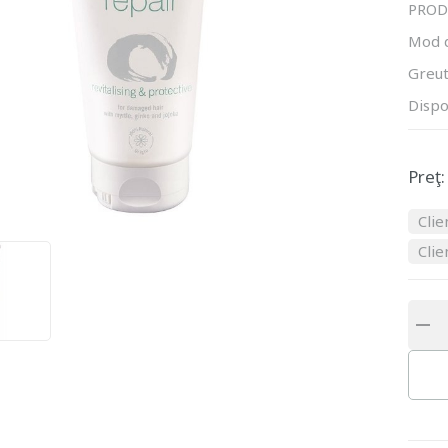
PROD
Mod 
Greut
Dispo
Preţ:
Clie
Clie