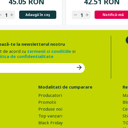
45.05 RON
42.51 RON
Adaugă în coş
Notifică-mă
ază-te la newsletterul nostru
t de acord cu
termenii si conditiile
si
itica de confidentialitate
Modalitati de cumparare
Re
Producatori
Ma
Promotii
Bl
Produse noi
Ce 
Top vanzari
Sti
Black Friday
TO