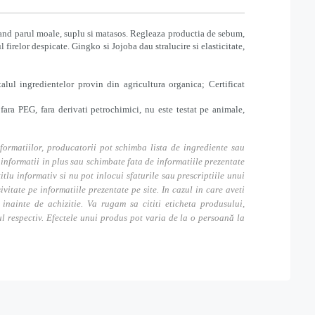
 lasand parul moale, suplu si matasos. Regleaza productia de sebum,
firelor despicate. Gingko si Jojoba dau stralucire si elasticitate,
alul ingredientelor provin din agricultura organica; Certificat
fara PEG, fara derivati petrochimici, nu este testat pe animale,
formatiilor, producatorii pot schimba lista de ingrediente sau
nformatii in plus sau schimbate fata de informatiile prezentate
itlu informativ si nu pot inlocui sfaturile sau prescriptiile unui
tate pe informatiile prezentate pe site. In cazul in care aveti
inainte de achizitie. Va rugam sa cititi eticheta produsului,
ul respectiv. Efectele unui produs pot varia de la o persoană la