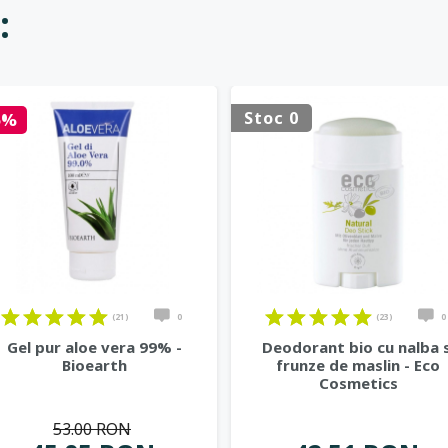
:
Stoc 0
5%
(21)
0
(23)
0
Gel pur aloe vera 99% -
Deodorant bio cu nalba s
Bioearth
frunze de maslin - Eco
Cosmetics
53.00 RON