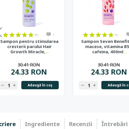
(5)
1
(1)
Sampon pentru stimularea
Sampon Seven Benefit
cresterii parului Hair
macese, vitamina B5
Growth Miracle,
...
cafeina, 400ml
...
30.41 RON
30.41 RON
24.33 RON
24.33 RON
Adaugă în coş
Adaugă în c
criere
Ingrediente
Recenzii
Întrebări