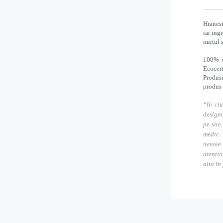
Hranest
iar ing
mirtul 
100% d
Ecocert
Produsu
produs
*In ciu
designu
pe site
medic. 
nevoie
atentio
alta în