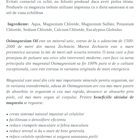
Evitati contactul cu ochii, nu folositi produsul daca aveti pielea iritata.
Produsele cu magneziu trebuie utilizate impreuna cu o dieta sanatoasa si un
stil de viata echilibrat.
Ingrediente:
Aqua, Magnesium Chloride, Magnesium Sulfate, Potassium
Chloride, Sodium Chloride, Calcium Chloride, Eucalyptus Globulus
Osimagnesium Oil
este un mineral unic, extras de la o adancime de 1500-
2000 de metri din marea Zechstein. Marea Zechstein este o mare
preistorica ascunsa la mii de metri sub scoarta terestra. O zona care a fost
protejata de poluare sau orice alte interventii moderne, care face ca sursa
principala din magenziul Osimagnesium sa fie 100% pura si de o calitate
exceptionala, care este extrasa in varianta originala de stare energetica.
Magneziul este unul din cele mai importante minerale pentru organism, iar
in varianta transdermala, adusa de Osimagnesium are cea mai mare putere
de absorbtie in organism si cea mai rapida, deoarece se absoarbe prin
piele, cel mai mare organ al corpului. Printre
beneficiile uleiului de
magneziu
se regasesc:
creste sistemul natural imunitar al celulelor
faciliteaza o detoxifiere eficienta
reduce crampele musculare si febra musculara
reduce stresul si da o stare de bine generala
reface celulele epidermei si asigura sanatatea pielii