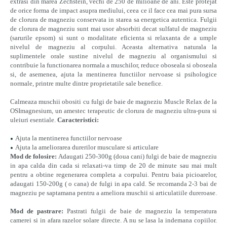
extrasi din marea Zechstein, vechi de 250 de milioane de ani. Este protejat
de orice forma de impact asupra mediului, ceea ce il face cea mai pura sursa
de clorura de magneziu conservata in starea sa energetica autentica. Fulgii
de clorura de magneziu sunt mai usor absorbiti decat sulfatul de magneziu
(sarurile epsom) si sunt o modalitate eficienta si relaxanta de a umple
nivelul de magneziu al corpului. Aceasta alternativa naturala la
suplimentele orale sustine nivelul de magneziu al organismului si
contribuie la functionarea normala a muschilor, reduce oboseala si oboseala
si, de asemenea, ajuta la mentinerea functiilor nervoase si psihologice
normale, printre multe dintre proprietatile sale benefice.
Calmeaza muschii obositi cu fulgi de baie de magneziu Muscle Relax de la
OSImagnesium, un amestec terapeutic de clorura de magneziu ultra-pura si
uleiuri esentiale.
Caracteristici:
Ajuta la mentinerea functiilor nervoase
Ajuta la ameliorarea durerilor musculare si articulare
Mod de folosire:
Adaugati 250-300g (doua cani) fulgi de baie de magneziu
in apa calda din cada si relaxati-va timp de 20 de minute sau mai mult
pentru a obtine regenerarea completa a corpului. Pentru baia picioarelor,
adaugati 150-200g ( o cana) de fulgi in apa cald. Se recomanda 2-3 bai de
magneziu pe saptamana pentru a ameliora muschii si articulatiile dureroase.
Mod de pastrare:
Pastrati fulgii de baie de magneziu la temperatura
camerei si in afara razelor solare directe. A nu se lasa la indemana copiilor.