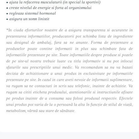
ajuta la refacerea musculaturii (in special la sportivi)
creste nivelul de energie si forta al organismului
regleaza sistemul hormonal
asigura un somn linistit
*In ciuda eforturilor noastre de a asigura transparenta si acuratete in
prezentarea informatiilor, producatorii pot schimba lista de ingrediente
sau designul de ambalaj, fara sa ne anunte. Forma de prezentare a
produselor poate contine informatii in plus sau schimbate fata de
informatiile prezentate pe site. Toate informatiile despre produse si pozele
de pe site-ul nostru trebuie luate cu titlu informativ si nu pot inlocui
sfaturile sau prescriptiile unui medic. Va recomandam sa nu va bazati
decizia de achizitionare a unui produs in exclusivitate pe informatiile
prezentate pe site. In cazul in care aveti nevoie de informatii suplimentare,
va rugam sa ne contactati in scris sau telefonic, inainte de achizitie. Va
rugam sa cititi eticheta produsului, atentionarile si instructiunile afisate
pe produs inainte de a consuma sau folosi produsul respectiv. Efectele
unui produs pot varia de la o persoană la alta în funcție de stilul de viață,
metabolism, vârstă sau stare de sănătate.