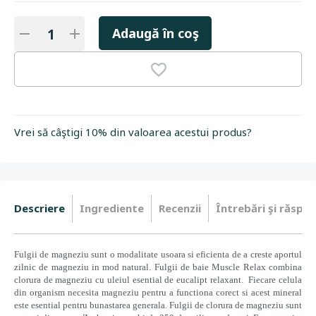
Adaugă în coş
Vrei să câştigi 10% din valoarea acestui produs?
Descriere
Ingrediente
Recenzii
Întrebări şi răspun
Fulgii de magneziu sunt o modalitate usoara si eficienta de a creste aportul
zilnic de magneziu in mod natural. Fulgii de baie Muscle Relax combina
clorura de magneziu cu uleiul esential de eucalipt relaxant. Fiecare celula
din organism necesita magneziu pentru a functiona corect si acest mineral
este esential pentru bunastarea generala. Fulgii de clorura de magneziu sunt