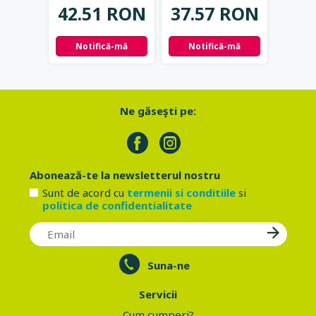
42.
42.51 RON
37.57 RON
Not
Notifică-mă
Notifică-mă
Ne găseşti pe:
Abonează-te la newsletterul nostru
Sunt de acord cu
termenii si conditiile
si
politica de confidentialitate
Suna-ne
Servicii
Cum cumperi?