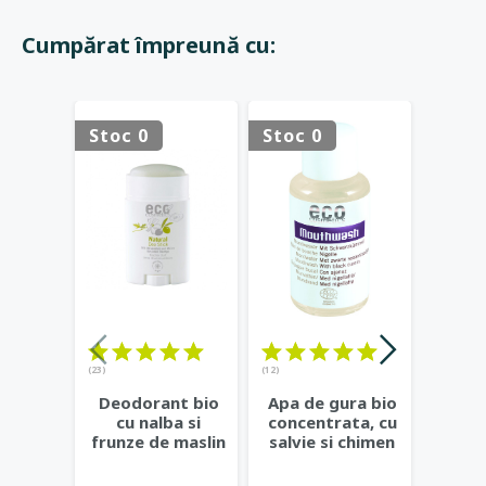
Cumpărat împreună cu:
Stoc 0
Stoc 0
Stoc 
(23)
(12)
Bals
Deodorant bio
Apa de gura bio
inten
cu nalba si
concentrata, cu
de m
frunze de maslin
salvie si chimen
cat
- Eco Cosmetics
negru - Eco
...
Cos