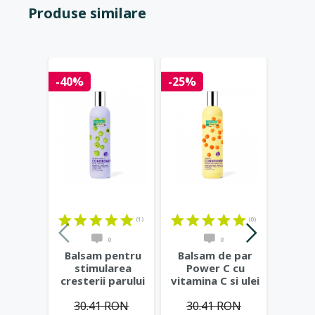
Produse similare
-40%
-25%
-25%
(1)
(0)
0
0
Balsam pentru
Balsam de par
Bals
stimularea
Power C cu
Aqua
cresterii parului
vitamina C si ulei
acid 
Hair Growth
de catina,
alo
30.41 RON
30.41 RON
30
Miracle,
...
400ml
...