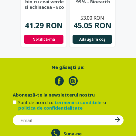
bio cu ceai verde
99% - Bioearth
cu
si echinacea - Eco
frunz
Cosmetics
...
- Eco
53.00 RON
41.29 RON
45.05 RON
42.
Notifică-mă
Adaugă în coş
Not
Ne găseşti pe:
Abonează-te la newsletterul nostru
Sunt de acord cu
termenii si conditiile
si
politica de confidentialitate
Suna-ne