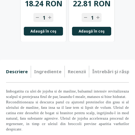
18.24 RON
22.81 RON
22.
Adaugă în coş
Adaugă în coş
Adau
Descriere
Ingrediente
Recenzii
Întrebări şi răspun
Imbogatita cu ulei de
jojoba si de
masline, balsamul intensiv revitalizeaza
scalpul si protejeaza firul de par, lasandu-l moale, matasos si bine hidratat.
Reconditioneaza si descurca parul cu ajutorul
proteinelor din grau si al
uleiului de masline, fara insa sa il lase tern si lipsit de volum.
Uleiul de
catina este deosebit de bogat si hranitor pentru scalp, ingrijindu-l in mod
natural, fara substante agresive.
Uleiul de jojoba accelereaza procesul de
regenerare, in timp ce
uleiul din broccoli previne aparitia varfurilor
despicate.