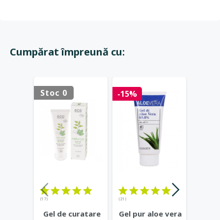
Cumpărat împreună cu:
Stoc 0
Stoc 
-15%
(17)
(21)
(23)
Gel de curatare
Gel pur aloe vera
Deod