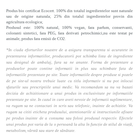
Produs bio certificat Ecocert. 100% din totalul ingredientelor sunt naturale
sau de origine naturala; 25% din totalul ingredientelor provin din
agricultura ecologica;
Produsul este: 100% natural, 100% vegan, fara parfum, conservanti,
coloranti sintetici, fara PEG, fara derivati petrochimici,nu este testat pe
animale, produs fara emisii de CO2.
*In ciuda eforturilor noastre de a asigura transparenta si acuratete in
prezentarea informatiilor, producatorii pot schimba lista de ingrediente
sau designul de ambalaj, fara sa ne anunte. Forma de prezentare a
produselor poate contine informatii in plus sau schimbate fata de
informatiile prezentate pe site. Toate informatiile despre produse si pozele
de pe site-ul nostru trebuie luate cu titlu informativ si nu pot inlocui
sfaturile sau prescriptiile unui medic. Va recomandam sa nu va bazati
decizia de achizitionare a unui produs in exclusivitate pe informatiile
prezentate pe site. In cazul in care aveti nevoie de informatii suplimentare,
va rugam sa ne contactati in scris sau telefonic, inainte de achizitie. Va
rugam sa cititi eticheta produsului, atentionarile si instructiunile afisate
pe produs inainte de a consuma sau folosi produsul respectiv. Efectele
unui produs pot varia de la o persoană la alta în funcție de stilul de viață,
metabolism, vârstă sau stare de sănătate.