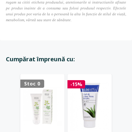
rugam sa cititi eticheta produsului, atentionarile si instructiunile afisate
pe produs inainte de a consuma sau folosi produsul respectiv. Efectele
unui produs pot varia de la o persoană la alta în funcție de stilul de viață,
metabolism, vârstă sau stare de sănătate.
Cumpărat împreună cu:
Stoc 0
Stoc 
-15%