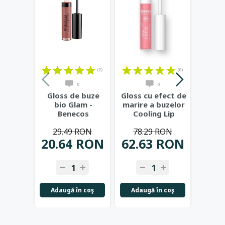
(2)
(0)
0
0
Gloss de buze
Gloss cu efect de
Glos
bio Glam -
marire a buzelor
bio P
Benecos
Cooling Lip
- 
Booster -
29.49 RON
78.29 RON
29
LAVERA
...
20.64 RON
62.63 RON
23.
Adaugă în coş
Adaugă în coş
Adau