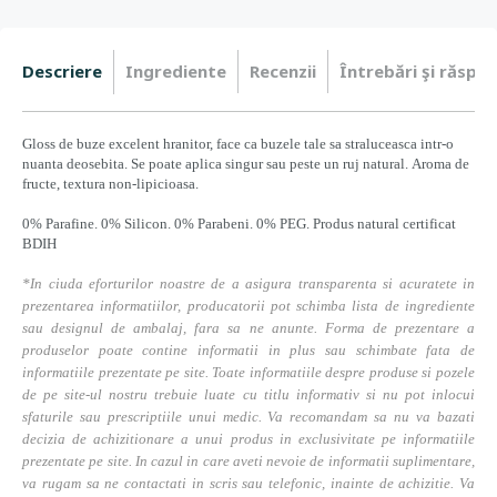
Descriere
Ingrediente
Recenzii
Întrebări şi răspun
Gloss de buze excelent hranitor, face ca buzele tale sa straluceasca intr-o
nuanta deosebita. Se poate aplica singur sau peste un ruj natural. Aroma de
fructe, textura non-lipicioasa.
0% Parafine. 0% Silicon. 0% Parabeni. 0% PEG. Produs natural certificat
BDIH
*In ciuda eforturilor noastre de a asigura transparenta si acuratete in
prezentarea informatiilor, producatorii pot schimba lista de ingrediente
sau designul de ambalaj, fara sa ne anunte. Forma de prezentare a
produselor poate contine informatii in plus sau schimbate fata de
informatiile prezentate pe site. Toate informatiile despre produse si pozele
de pe site-ul nostru trebuie luate cu titlu informativ si nu pot inlocui
sfaturile sau prescriptiile unui medic. Va recomandam sa nu va bazati
decizia de achizitionare a unui produs in exclusivitate pe informatiile
prezentate pe site. In cazul in care aveti nevoie de informatii suplimentare,
va rugam sa ne contactati in scris sau telefonic, inainte de achizitie. Va