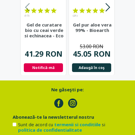
(17)
(21)
(23)
Gel de curatare
Gel pur aloe vera
Deod
bio cu ceai verde
99% - Bioearth
cu
si echinacea - Eco
frunz
Cosmetics
...
- Eco
53.00 RON
41.29 RON
45.05 RON
42.
Notifică-mă
Adaugă în coş
Not
Ne găseşti pe:
Abonează-te la newsletterul nostru
Sunt de acord cu
termenii si conditiile
si
politica de confidentialitate