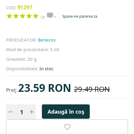
91297
COD:
Spune-ne părerea ta
(2)
0
PRODUCATOR:
Benecos
Mod de prezentare:
5 ml
Greutate:
20 g
Disponibilitate:
In stoc
23.59 RON
29.49 RON
Preţ:
Adaugă în coş