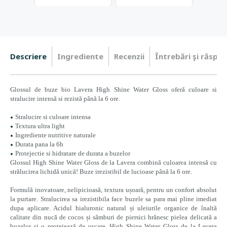
Descriere
Ingrediente
Recenzii
Întrebări şi răspun
Glossul de buze bio Lavera
High Shine Water Gloss
oferă culoare si
stralucire intensă si rezistă până la 6 ore.
Stralucire si culoare intensa
Textura ultra light
Ingrediente nutritive naturale
Durata pana la 6h
Protejectie si hidratare de durata a buzelor
Glossul High Shine Water Gloss de la Lavera combină culoarea intensă cu
strălucirea lichidă unică! Buze irezistibil de lucioase până la 6 ore.
Formulă inovatoare, nelipicioasă, textura ușoară, pentru un confort absolut
la purtare. Stralucirea sa irezistibila face buzele sa para mai pline imediat
dupa aplicare. Acidul hialuronic natural și uleiurile organice de înaltă
calitate din nucă de cocos și sâmburi de piersici hrănesc pielea delicată a
buzelor și o protejează de uscare. High Shine Water Gloss de la Lavera