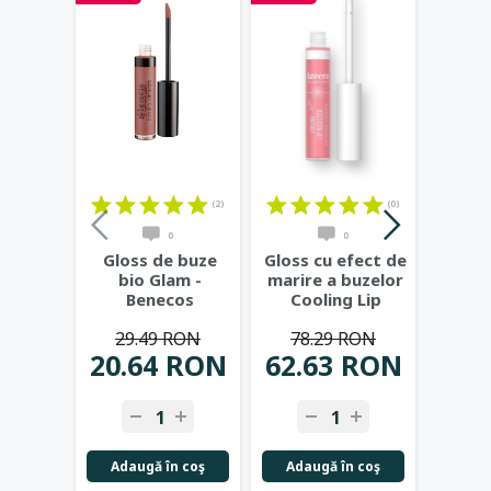
(2)
(0)
0
0
Gloss de buze
Gloss cu efect de
Glos
bio Glam -
marire a buzelor
bio P
Benecos
Cooling Lip
- 
Booster -
29.49 RON
78.29 RON
29
LAVERA
...
20.64 RON
62.63 RON
23.
Adaugă în coş
Adaugă în coş
Adau