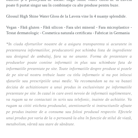
poate fi purtat singur sau în combinație cu alte produse pentru buze.
Glossul High Shine Water Gloss
de la Lavera vine în 4 nuanțe splendide.
Vegan - Fără gluten - Fără silicon - Fara ulei mineral - Fara microplastice -
Testat dermatologic - Cosmetica naturala certificata - Fabricat in Germania
*In ciuda eforturilor noastre de a asigura transparenta si acuratete in
prezentarea informatiilor, producatorii pot schimba lista de ingrediente
sau designul de ambalaj, fara sa ne anunte. Forma de prezentare a
produselor poate contine informatii in plus sau schimbate fata de
informatiile prezentate pe site. Toate informatiile despre produse si pozele
de pe site-ul nostru trebuie luate cu titlu informativ si nu pot inlocui
sfaturile sau prescriptiile unui medic. Va recomandam sa nu va bazati
decizia de achizitionare a unui produs in exclusivitate pe informatiile
prezentate pe site. In cazul in care aveti nevoie de informatii suplimentare,
va rugam sa ne contactati in scris sau telefonic, inainte de achizitie. Va
rugam sa cititi eticheta produsului, atentionarile si instructiunile afisate
pe produs inainte de a consuma sau folosi produsul respectiv. Efectele
unui produs pot varia de la o persoană la alta în funcție de stilul de viață,
metabolism, vârstă sau stare de sănătate.