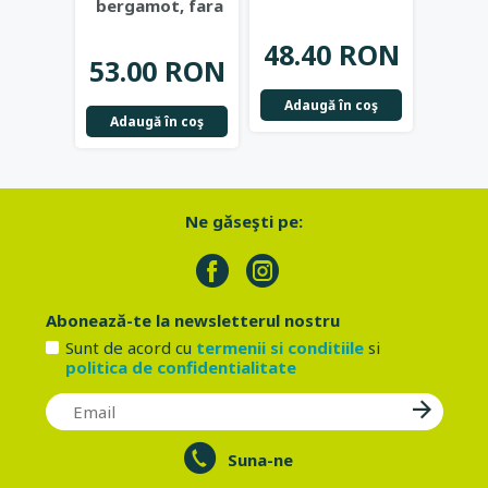
bergamot, fara
masline si rodie
...
Eco C
alcool, 50ml -
Bioearth
...
48.40 RON
32.
53.00 RON
Adaugă în coş
Not
Adaugă în coş
Ne găseşti pe:
Abonează-te la newsletterul nostru
Sunt de acord cu
termenii si conditiile
si
politica de confidentialitate
Suna-ne