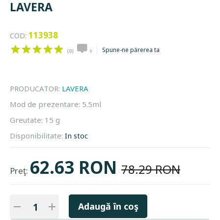
LAVERA
113938
COD:
Spune-ne părerea ta
(0)
0
PRODUCATOR:
LAVERA
Mod de prezentare:
5.5ml
Greutate:
15 g
Disponibilitate:
In stoc
62.63 RON
78.29 RON
Preţ:
Adaugă în coş