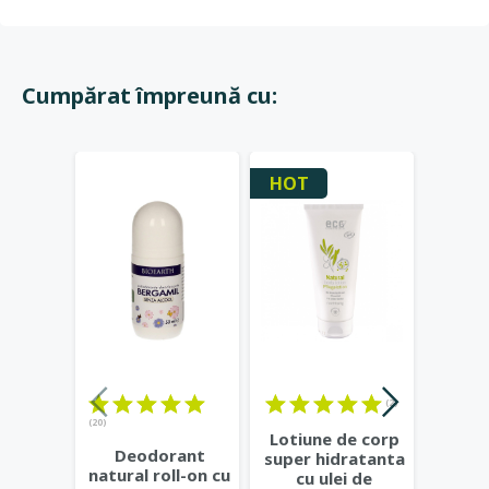
Cumpărat împreună cu:
HOT
Stoc 
(2)
(20)
Lotiune de corp
Crema
Deodorant
super hidratanta
cu ec
natural roll-on cu
cu ulei de
ulei d