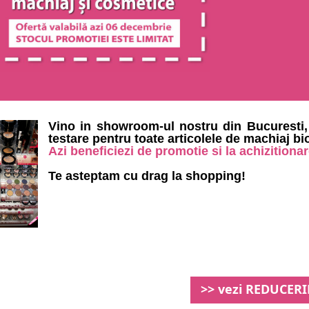
Vino in showroom-ul nostru din Bucuresti,
testare pentru toate articolele de machiaj bi
Azi beneficiezi de promotie si la achizitiona
Te asteptam cu drag la shopping!
>> vezi REDUCERI