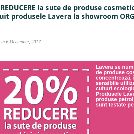
REDUCERE la sute de produse cosmetice
uit produsele Lavera la showroom OR
t in 6 December, 2017
Stocurile disponibile pentru pro
Oferta valabila azi, 06 d
Lavera
se numa
de produse cos
concentrează, î
sensibile utili
culturi ecologic
Produsele
Lav
produse petroli
sunt testate pe