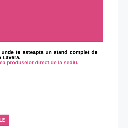
 unde te asteapta un stand complet de
o Lavera.
rea produselor direct de la sediu.
LE