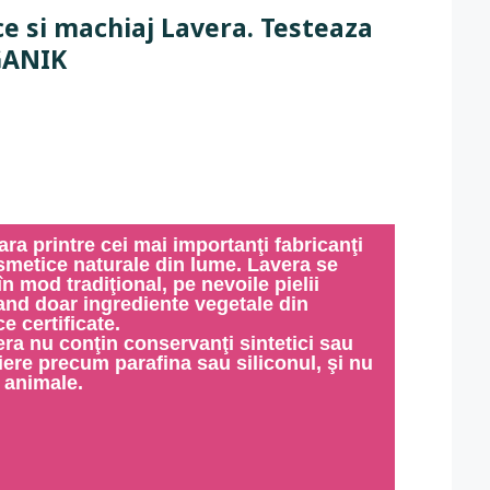
 si machiaj Lavera. Testeaza
GANIK
motie sunt limitate.
ecembrie 2017.
ra printre cei mai importanţi fabricanţi
metice naturale din lume.
Lavera
se
n mod tradiţional, pe nevoile pielii
zand doar ingrediente vegetale din
e certificate.
era
nu conţin conservanţi sintetici sau
ere precum parafina sau siliconul, şi nu
 animale.