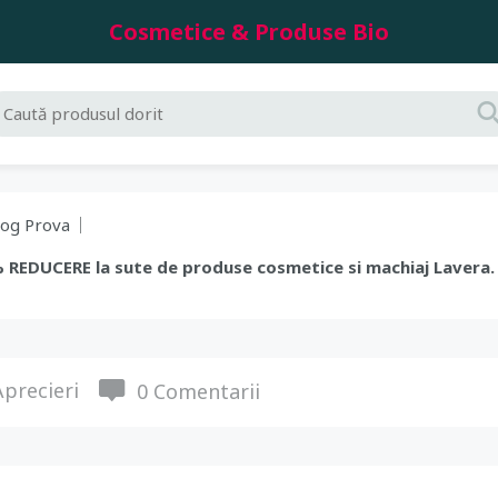
Cosmetice & Produse Bio
log Prova
0% REDUCERE la sute de produse cosmetice si machiaj Lavera
precieri
0 Comentarii