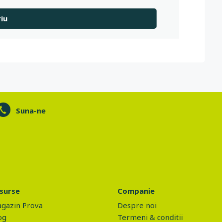
Suna-ne
surse
Companie
gazin Prova
Despre noi
og
Termeni & conditii