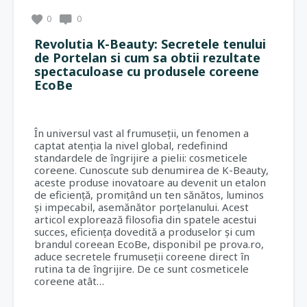
0
0
Revolutia K-Beauty: Secretele tenului
de Portelan si cum sa obtii rezultate
spectaculoase cu produsele coreene
EcoBe
În universul vast al frumuseții, un fenomen a
captat atenția la nivel global, redefinind
standardele de îngrijire a pielii: cosmeticele
coreene. Cunoscute sub denumirea de K-Beauty,
aceste produse inovatoare au devenit un etalon
de eficiență, promițând un ten sănătos, luminos
și impecabil, asemănător porțelanului. Acest
articol explorează filosofia din spatele acestui
succes, eficiența dovedită a produselor și cum
brandul coreean EcoBe, disponibil pe prova.ro,
aduce secretele frumuseții coreene direct în
rutina ta de îngrijire. De ce sunt cosmeticele
coreene atât…