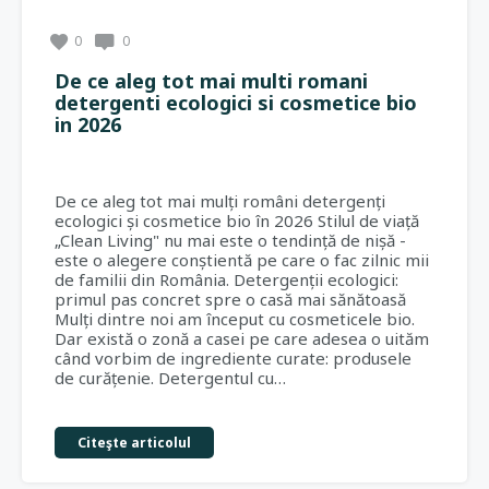
0
0
De ce aleg tot mai multi romani
detergenti ecologici si cosmetice bio
in 2026
De ce aleg tot mai mulți români detergenți
ecologici și cosmetice bio în 2026 Stilul de viață
„Clean Living" nu mai este o tendință de nișă -
este o alegere conștientă pe care o fac zilnic mii
de familii din România. Detergenții ecologici:
primul pas concret spre o casă mai sănătoasă
Mulți dintre noi am început cu cosmeticele bio.
Dar există o zonă a casei pe care adesea o uităm
când vorbim de ingrediente curate: produsele
de curățenie. Detergentul cu…
Citeşte articolul