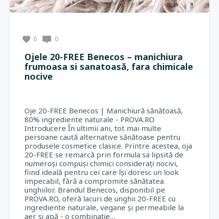
0
0
Ojele 20-FREE Benecos – manichiura
frumoasa si sanatoasă, fara chimicale
nocive
Oje 20-FREE Benecos | Manichiură sănătoasă,
80% ingrediente naturale - PROVA.RO
Introducere În ultimii ani, tot mai multe
persoane caută alternative sănătoase pentru
produsele cosmetice clasice. Printre acestea, oja
20-FREE se remarcă prin formula sa lipsită de
numeroși compuși chimici considerați nocivi,
fiind ideală pentru cei care își doresc un look
impecabil, fără a compromite sănătatea
unghiilor. Brandul Benecos, disponibil pe
PROVA.RO, oferă lacuri de unghii 20-FREE cu
ingrediente naturale, vegane și permeabile la
aer și apă - o combinație…