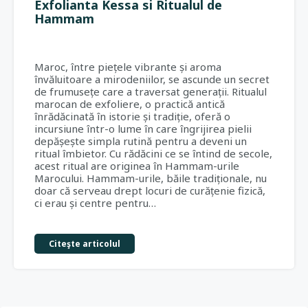
Exfolianta Kessa si Ritualul de
Hammam
Maroc, între piețele vibrante și aroma
învăluitoare a mirodeniilor, se ascunde un secret
de frumusețe care a traversat generații. Ritualul
marocan de exfoliere, o practică antică
înrădăcinată în istorie și tradiție, oferă o
incursiune într-o lume în care îngrijirea pielii
depășește simpla rutină pentru a deveni un
ritual îmbietor. Cu rădăcini ce se întind de secole,
acest ritual are originea în Hammam-urile
Marocului. Hammam-urile, băile tradiționale, nu
doar că serveau drept locuri de curățenie fizică,
ci erau și centre pentru…
Citeşte articolul