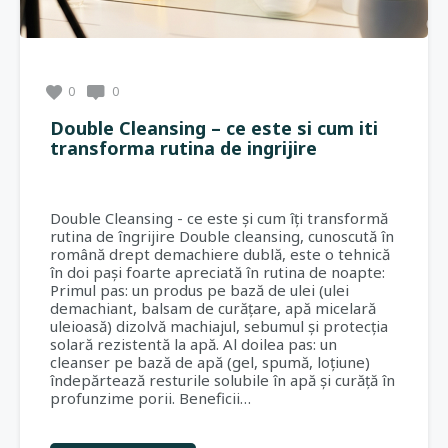
0
0
Double Cleansing – ce este si cum iti
transforma rutina de ingrijire
Double Cleansing - ce este și cum îți transformă
rutina de îngrijire Double cleansing, cunoscută în
română drept demachiere dublă, este o tehnică
în doi pași foarte apreciată în rutina de noapte:
Primul pas: un produs pe bază de ulei (ulei
demachiant, balsam de curățare, apă micelară
uleioasă) dizolvă machiajul, sebumul și protecția
solară rezistentă la apă. Al doilea pas: un
cleanser pe bază de apă (gel, spumă, loțiune)
îndepărtează resturile solubile în apă și curăță în
profunzime porii. Beneficii…