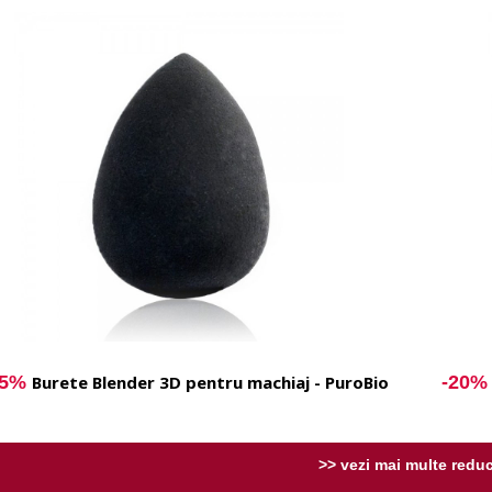
15%
Burete Blender 3D pentru machiaj - PuroBio
-20
>> vezi mai multe reduc