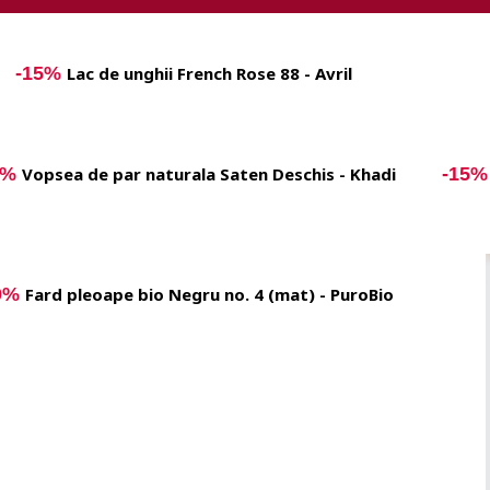
-15%
Lac de unghii French Rose 88 - Avril
5%
Vopsea de par naturala Saten Deschis - Khadi
-15
0%
Fard pleoape bio Negru no. 4 (mat) - PuroBio