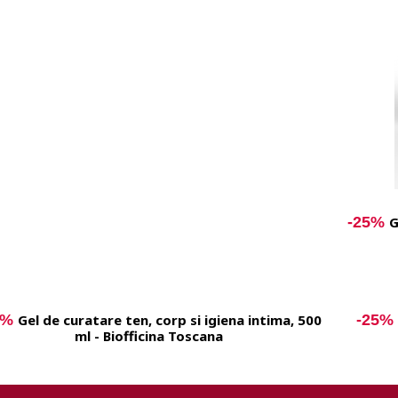
-25%
G
5%
Gel de curatare ten, corp si igiena intima, 500
-25%
ml - Biofficina Toscana