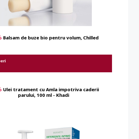
%
Balsam de buze bio pentru volum, Chilled
eri
%
Ulei tratament cu Amla impotriva caderii
parului, 100 ml - Khadi