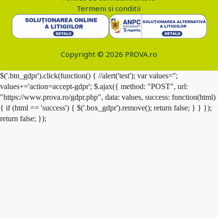
Termeni si conditii
Copyright © 2026 PROVA.ro
$('.btn_gdpr').click(function() { //alert('test'); var values='';
values+='action=accept-gdpr'; $.ajax({ method: "POST", url:
"https://www.prova.ro/gdpr.php", data: values, success: function(html)
{ if (html == 'success') { $('.box_gdpr').remove(); return false; } } });
return false; });