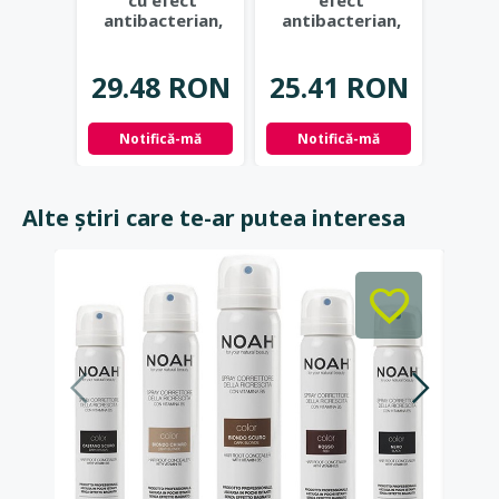
cu efect
efect
c
antibacterian,
antibacterian,
anti
ultra protectie si
ultra protectie si
salvie
hidratare,
...
hidratare,
...
2
29.48 RON
25.41 RON
17.
Notifică-mă
Notifică-mă
Not
Alte știri care te-ar putea interesa