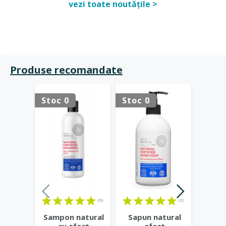
vezi toate noutățile >
Produse recomandate
Stoc 0
Stoc 0
Stoc 
(0)
(2)
Sampon natural
Sapun natural
Samp