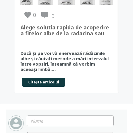
0
0
Alege solutia rapida de acoperire
Sca
a firelor albe de la radacina sau
fol
vopseaua de par naturala
sig
Dacă și pe voi vă enervează rădăcinile
Acti
albe și căutați metode a mări intervalul
sau
între vopsiri, înseamnă că vorbim
pro
aceeași limbă.…
tra
Citeşte articolul