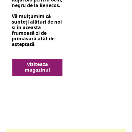
negru de la Benecos.
Vă mulțumim că
sunteți alături de noi
și în această
frumoasă zi de
primăvară atât de
așteptată
viziteaza
magazinul