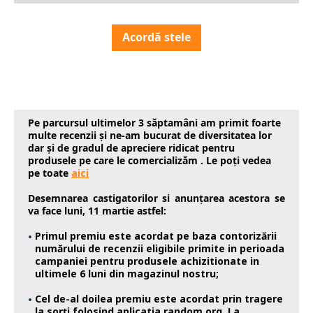
Acordă stele
Pe parcursul ultimelor 3 săptamâni am primit foarte
multe recenzii și ne-am bucurat de diversitatea lor
dar și de gradul de apreciere ridicat pentru
produsele pe care le comercializăm . Le poți vedea
pe toate
aici
Desemnarea castigatorilor si anunțarea acestora se
va face luni, 11 martie astfel:
Primul premiu este acordat pe baza contorizării
numărului de recenzii eligibile primite in perioada
campaniei pentru produsele achizitionate in
ultimele 6 luni din magazinul nostru;
Cel de-al doilea premiu este acordat prin tragere
la sorți folosind aplicatia random.org. La