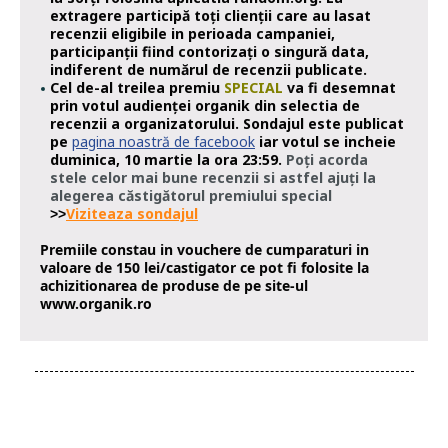
extragere participă toți clienții care au lasat
recenzii eligibile in perioada campaniei,
participanții fiind contorizați o singură data,
indiferent de numărul de recenzii publicate.
Cel de-al treilea premiu
SPECIAL
va fi desemnat
prin votul audienței organik din selectia de
recenzii a organizatorului. Sondajul este publicat
pe
pagina noastră de facebook
iar votul se incheie
duminica, 10 martie la ora 23:59.
Poți acorda
stele celor mai bune recenzii si astfel ajuți la
alegerea căstigătorul premiului special
Viziteaza sondajul
>>
Premiile constau in vouchere de cumparaturi in
valoare de 150 lei/castigator ce pot fi folosite la
achizitionarea de produse de pe site-ul
www.organik.ro