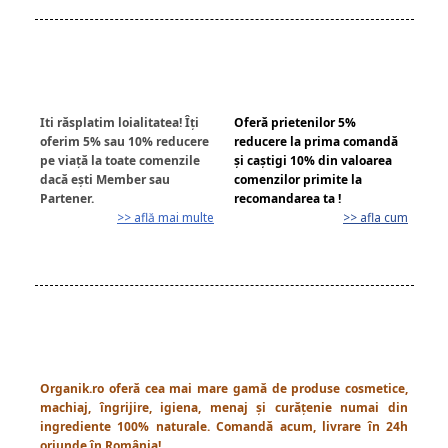
Iti răsplatim loialitatea! Îți
Oferă prietenilor 5%
oferim 5% sau 10% reducere
reducere la prima comandă
pe viață la toate comenzile
și caștigi 10% din valoarea
dacă ești Member sau
comenzilor primite la
Partener.
recomandarea ta !
>> află mai multe
>> afla cum
Organik.ro oferă cea mai mare gamă de produse cosmetice,
machiaj, îngrijire, igiena, menaj și curățenie numai din
ingrediente 100% naturale. Comandă acum, livrare în 24h
oriunde în România!