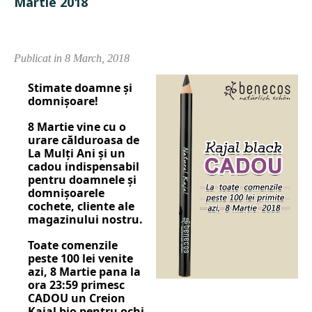
Martie 2018
Publicat in 8 March, 2018
Stimate doamne și
domnișoare!
8 Martie vine cu o
urare călduroasa de
La Mulți Ani și un
cadou indispensabil
pentru doamnele și
domnișoarele
cochete, cliente ale
magazinului nostru.
Toate comenzile
peste 100 lei venite
azi, 8 Martie pana la
ora 23:59 primesc
CADOU un Creion
Kajal bio pentru ochi,