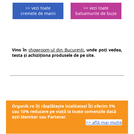
>> vezi toate
>> vezi toate
cremele de maini
balsamurile de buze
Vino în
showroom-ul din București
, unde poți vedea,
testa și achiziționa produsele de pe site.
Organik.ro îți răsplătește loialitatea! Îți oferim
5%
sau 10% reducere pe viață
la toate comenzile dacă
ești Member sau Partener.
>> află mai multe