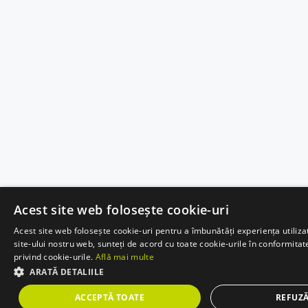
Acest site web folosește cookie-uri
Acest site web folosește cookie-uri pentru a îmbunătăți experiența utilizat
site-ului nostru web, sunteți de acord cu toate cookie-urile în conformitat
privind cookie-urile.
Află mai multe
ARATĂ DETALIILE
ACCEPTĂ TOATE
REFUZĂ