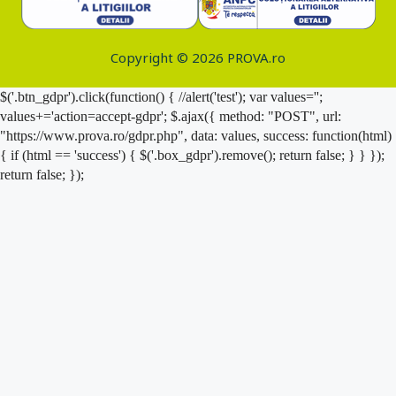
Copyright © 2026 PROVA.ro
$('.btn_gdpr').click(function() { //alert('test'); var values='';
values+='action=accept-gdpr'; $.ajax({ method: "POST", url:
"https://www.prova.ro/gdpr.php", data: values, success: function(html)
{ if (html == 'success') { $('.box_gdpr').remove(); return false; } } });
return false; });