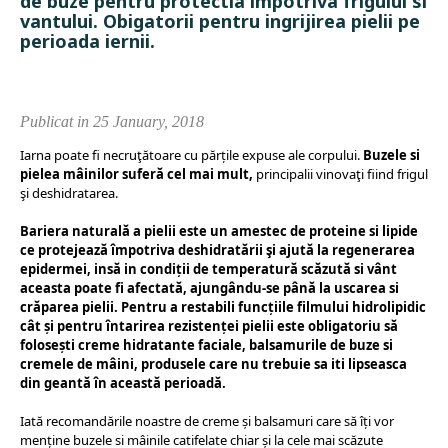
de buze pentru protectia impotriva frigului si
vantului. Obigatorii pentru ingrijirea pielii pe
perioada iernii.
Publicat in 25 January, 2018
Iarna poate fi necruţătoare cu părțile expuse ale corpului.
Buzele si
pielea mâinilor suferă cel mai mult,
principalii vinovaţi fiind frigul
şi deshidratarea.
Bariera naturală a pielii este un amestec de proteine si lipide
ce protejează împotriva deshidratării şi ajută la regenerarea
epidermei, insă in condiții de temperatură scăzută si vânt
aceasta poate fi afectată, ajungându-se până la uscarea si
crăparea pielii. Pentru a restabili funcțiile filmului hidrolipidic
cât și pentru întarirea rezistenței pielii este obligatoriu să
folosești creme hidratante faciale, balsamurile de buze si
cremele de mâini, produsele care nu trebuie sa iti lipseasca
din geantă în această perioadă.
Iată recomandările noastre de creme și balsamuri care să îți vor
menține buzele si mâinile catifelate chiar și la cele mai scăzute