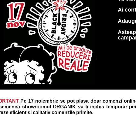
Ai con
Adauga
Asteap
campan
PORTANT
Pe 17 noiembrie se pot plasa doar comenzi online, 
semenea showroomul ORGANIK va fi inchis temporar pent
eze eficient si calitativ comenzile primite.