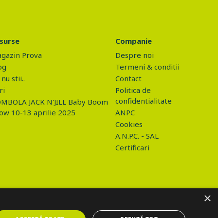
surse
Companie
gazin Prova
Despre noi
og
Termeni & conditii
nu stii..
Contact
ri
Politica de
confidentialitate
MBOLA JACK N'JILL Baby Boom
ow 10-13 aprilie 2025
ANPC
Cookies
A.N.P.C. - SAL
Certificari
×