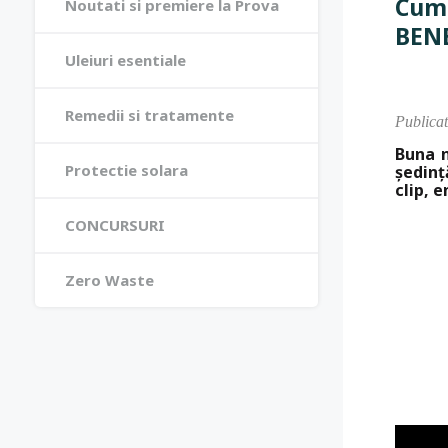
Cum 
Noutati si premiere la Prova
BENE
Uleiuri esentiale
Remedii si tratamente
Publica
Buna n
Protectie solara
ședinț
clip, e
CONCURSURI
Zero Waste