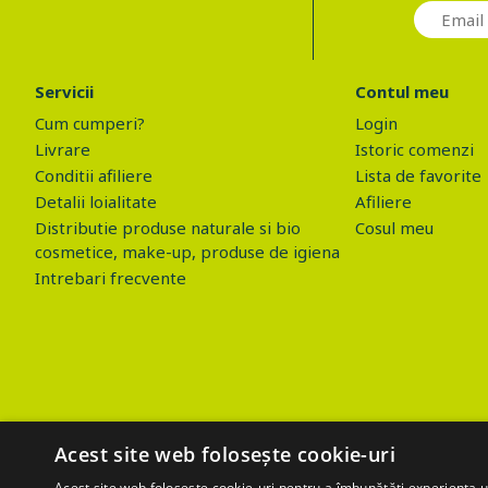
Servicii
Contul meu
Cum cumperi?
Login
Livrare
Istoric comenzi
Conditii afiliere
Lista de favorite
Detalii loialitate
Afiliere
Distributie produse naturale si bio
Cosul meu
cosmetice, make-up, produse de igiena
Intrebari frecvente
Acest site web folosește cookie-uri
Acest site web folosește cookie-uri pentru a îmbunătăți experiența uti