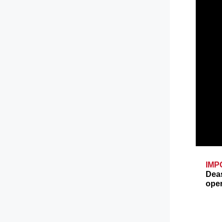
IM
Dea
oper