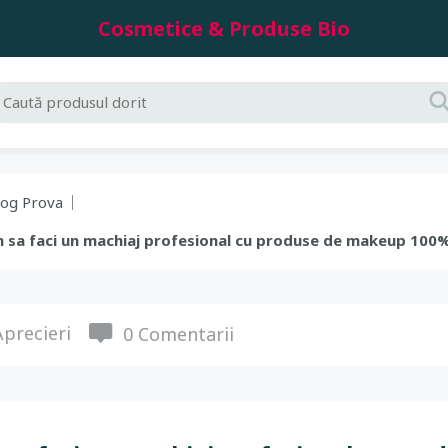
Cosmetice & Produse Bio
log Prova
um sa faci un machiaj profesional cu produse de makeup 100
precieri
0 Comentarii