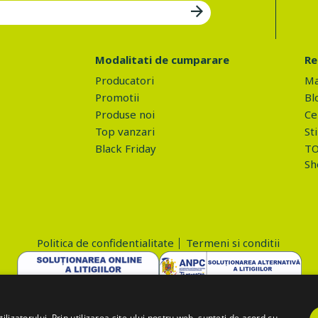
Modalitati de cumparare
Re
Producatori
Ma
Promotii
Bl
Produse noi
Ce 
Top vanzari
Sti
Black Friday
TO
Sh
Politica de confidentialitate
Termeni si conditii
Copyright © 2026 PROVA.ro
lizatorului. Prin utilizarea site-ului nostru web, sunteți de acord cu