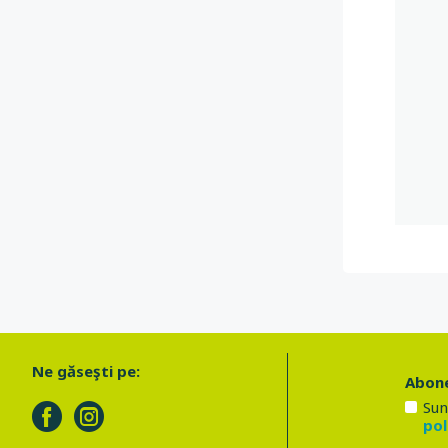
Ne găseşti pe:
Abone
Sun
pol