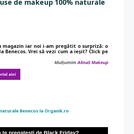
oduse de makeup 100% naturale
 magazin iar noi i-am pregătit o surpriză: o
 Benecos. Vrei să vezi cum a ieșit? Click pe
Mulțumim
AlinaS Makeup
rial aici
 te pregatesti de Black Friday?