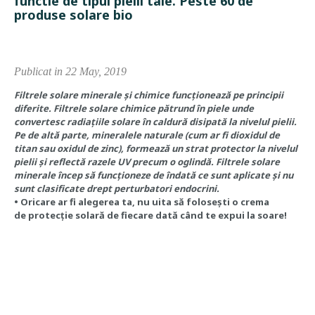
functie de tipul pielii tale. Peste 60 de
produse solare bio
Publicat in 22 May, 2019
Filtrele solare minerale și chimice funcționează pe principii
diferite. Filtrele solare chimice pătrund în piele unde
convertesc radiațiile solare în caldură disipată la nivelul pielii.
Pe de altă parte, mineralele naturale (cum ar fi dioxidul de
titan sau oxidul de zinc), formează un strat protector la nivelul
pielii și reflectă razele UV precum o oglindă. Filtrele solare
minerale încep să funcționeze de îndată ce sunt aplicate și nu
sunt clasificate drept perturbatori endocrini.
•
Oricare ar fi alegerea ta, nu uita să folosești o crema
de protecție solară de fiecare dată când te expui la soare!