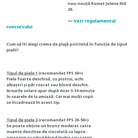
nou-nouță Romet Jolene Kid
20.
V
ezi regulamentul
>>
concursului
Cum să îti alegi crema de plajă potrivită în funcție de tipul
pielii?
Tipul de piele 1
(recomandat FPS 50+)
Piele foarte deschisă, cu pistrui, ochi
albaștri și păr roșcat sau blond deschis.
Arsurile solare apar după doar 5-10 minute
în soarele de la amiază. Cei mai mulți copii
se încadrează în acest tip.
Tipul de piele 3
(recomandat FPS 20-50+)
Se poate obține un bronz moderat catre
nuante deschise de ciocolată cu lapte -
persoane cu părul blond închis sau saten