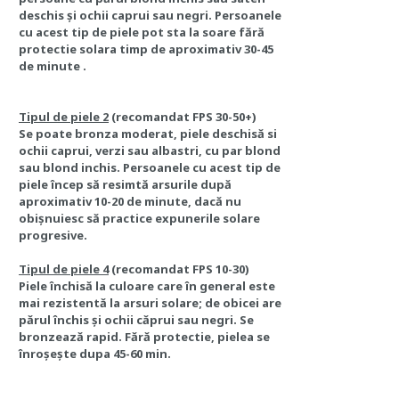
deschis și ochii caprui sau negri. Persoanele
cu acest tip de piele pot sta la soare fără
protectie solara timp de aproximativ 30-45
de minute .
Tipul de piele 2
(recomandat FPS 30-50+)
Se poate bronza moderat, piele deschisă si
ochii caprui, verzi sau albastri, cu par blond
sau blond inchis. Persoanele cu acest tip de
piele încep să resimtă arsurile după
aproximativ 10-20 de minute, dacă nu
obișnuiesc să practice expunerile solare
progresive.
Tipul de piele 4
(recomandat FPS 10-30)
Piele închisă la culoare care în general este
mai rezistentă la arsuri solare; de obicei are
părul închis și ochii căprui sau negri. Se
bronzează rapid. Fără protectie, pielea se
înroșește dupa 45-60 min.