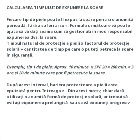
CALCULAREA TIMPULUI DE EXPUNERE LA SOARE
Fiecare tip de piele poate fi expus la soare pentru o anumită
perioadă, fără a suferi arsuri. Formula următoare vă poate
ajuta să vă dați seama cum să gestionați în mod responsabil
expunerea dvs. la soare:
Timpul natural de protecție a pielii x factorul de protecție
solară = cantitatea de timp pe care o puteți petrece la soare
în siguranță.
Exemplu, tip 1 de piele: Aprox. 10 minute. x SPF 20 = 200 min. = 3
ore și 20 de minute care pot fi petrecute la soare.
După acest interval, bariera protectoare a pielii este
epuizată pentru întreaga zi. Din acest motiv, chiar dacă
utilizați o anumită formă de protecție solară, ar trebui să
evitați expunerea prelungită sau sa vă expuneți progresiv.